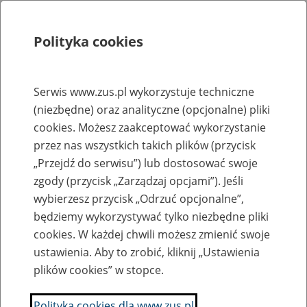
Polityka cookies
Szukaj
Menu
Serwis www.zus.pl wykorzystuje techniczne
(niezbędne) oraz analityczne (opcjonalne) pliki
Rejestry, ewidencje i archiwa
cookies. Możesz zaakceptować wykorzystanie
Baza zlikwidowanych lub
przez nas wszystkich takich plików (przycisk
„Przejdź do serwisu”) lub dostosować swoje
przekształconych zakładów pracy
zgody (przycisk „Zarządzaj opcjami”). Jeśli
wybierzesz przycisk „Odrzuć opcjonalne”,
Nazwa zakładu pracy:
będziemy wykorzystywać tylko niezbędne pliki
cookies. W każdej chwili możesz zmienić swoje
ustawienia. Aby to zrobić, kliknij „Ustawienia
plików cookies” w stopce.
SZUKAJ
Polityka cookies dla www.zus.pl