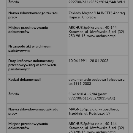
992700/611/2359/2014/SAK WJ-1
Zakłady Mięsne "HAJNCEL", Andrzej
Hajncel, Chorzów
ARCHUS Spółka z o.o., 40-144
Katowice, ul. Józefowska 5, tel. (32)
253-98-15, www.archus.net.pl
10.04.1991 - 28.01.2003
dokumentacja osobowa i płacowa z
lat 1991-2003
SEke 610 A - 2/04 (patrz:
992700/611/352/2015-SAK)
MAGNES Sp. z o.o. w upadłości,
Trzebinia, ul. Kościuszki 59
ARCHUS Spółka z o.o., 40-144
Katowice, ul. Józefowska 5, tel. (32)
253-98-15, www.archus.net.pl