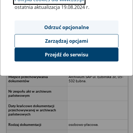
ostatnia aktualizacja 19.08.2024 r.
Wszystkie uwagi można przesyłać poprzez
formularz
Odrzuć opcjonalne
Zarządzaj opcjami
Ukryj wszystkie pozycje bazy
Przejdź do serwisu
I-Metria S.A. Warszawa, ul.
Wołowska 7.
Archiwum SAP ul. Łubińska 3c, 05-
532 Łubna.
osobowo-płacowa.