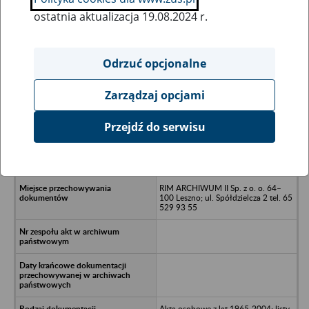
ostatnia aktualizacja 19.08.2024 r.
Wszystkie uwagi można przesyłać poprzez
formularz
Odrzuć opcjonalne
Zarządzaj opcjami
Ukryj wszystkie pozycje bazy
Przejdź do serwisu
Przedsiębiorstwo Melioracyjne
Spółka Akcyjna - Gostyń z siedzibą w
Grabonogu; Gostyń
RIM ARCHIWUM II Sp. z o. o. 64–
100 Leszno; ul. Spółdzielcza 2 tel. 65
529 93 55
Akta osobowe z lat 1965-2004; listy