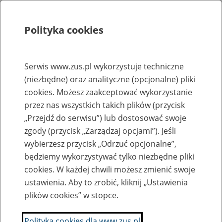
Polityka cookies
Szukaj
Menu
Serwis www.zus.pl wykorzystuje techniczne
(niezbędne) oraz analityczne (opcjonalne) pliki
Rejestry, ewidencje i archiwa
cookies. Możesz zaakceptować wykorzystanie
Baza zlikwidowanych lub
przez nas wszystkich takich plików (przycisk
„Przejdź do serwisu”) lub dostosować swoje
przekształconych zakładów pracy
zgody (przycisk „Zarządzaj opcjami”). Jeśli
wybierzesz przycisk „Odrzuć opcjonalne”,
Nazwa zakładu pracy:
będziemy wykorzystywać tylko niezbędne pliki
cookies. W każdej chwili możesz zmienić swoje
ustawienia. Aby to zrobić, kliknij „Ustawienia
plików cookies” w stopce.
SZUKAJ
Polityka cookies dla www.zus.pl