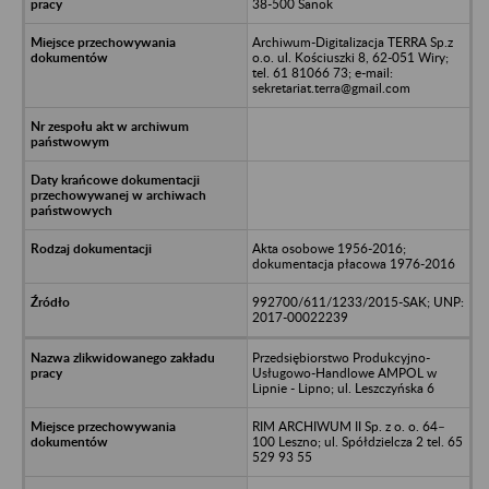
38-500 Sanok
Archiwum-Digitalizacja TERRA Sp.z
o.o. ul. Kościuszki 8, 62-051 Wiry;
tel. 61 81066 73; e-mail:
sekretariat.terra@gmail.com
Akta osobowe 1956-2016;
dokumentacja płacowa 1976-2016
992700/611/1233/2015-SAK; UNP:
2017-00022239
Przedsiębiorstwo Produkcyjno-
Usługowo-Handlowe AMPOL w
Lipnie - Lipno; ul. Leszczyńska 6
RIM ARCHIWUM II Sp. z o. o. 64–
100 Leszno; ul. Spółdzielcza 2 tel. 65
529 93 55