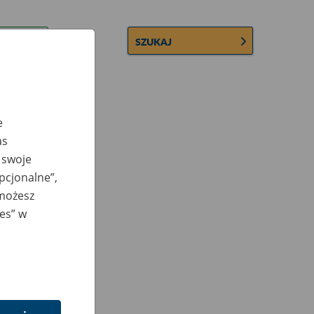
SZUKAJ
e
as
 swoje
opcjonalne”,
 możesz
ies” w