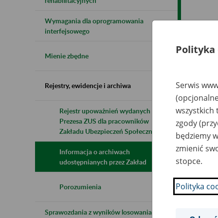
rehabilitacyjnych
Wymagania dla oprogramowania
Naz
interfejsowego
Polityka
Wsz
Mienie zbędne
Serwis www.
Rejestry, ewidencje i archiwa
(opcjonalne
wszystkich 
Rejestr upoważnień wydanych przez
Prezesa ZUS dla pracowników
zgody (przy
Zakładu Ubezpieczeń Społecznych
będziemy wy
zmienić swo
Informacja o archiwach
stopce.
udostępnianych przez Zakład
Polityka co
Porozumienia
Sprawozdania z wyników losowania do