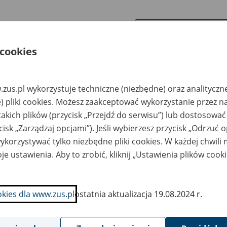
wa zakładu pracy:
 cookies
ystkie uwagi można przesyłać poprzez
formularz
zus.pl wykorzystuje techniczne (niezbędne) oraz analityczn
Wyświetl wszystkie
) pliki cookies. Możesz zaakceptować wykorzystanie przez n
takich plików (przycisk „Przejdź do serwisu”) lub dostosować
cisk „Zarządzaj opcjami”). Jeśli wybierzesz przycisk „Odrzuć 
korzystywać tylko niezbędne pliki cookies. W każdej chwili
je ustawienia. Aby to zrobić, kliknij „Ustawienia plików cook
okies dla www.zus.pl
ostatnia aktualizacja 19.08.2024 r.