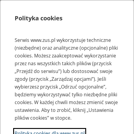
Polityka cookies
Szukaj
Menu
Serwis www.zus.pl wykorzystuje techniczne
(niezbędne) oraz analityczne (opcjonalne) pliki
Rejestry, ewidencje i archiwa
cookies. Możesz zaakceptować wykorzystanie
Baza zlikwidowanych lub
przez nas wszystkich takich plików (przycisk
„Przejdź do serwisu”) lub dostosować swoje
przekształconych zakładów pracy
zgody (przycisk „Zarządzaj opcjami”). Jeśli
wybierzesz przycisk „Odrzuć opcjonalne”,
Nazwa zakładu pracy:
będziemy wykorzystywać tylko niezbędne pliki
cookies. W każdej chwili możesz zmienić swoje
ustawienia. Aby to zrobić, kliknij „Ustawienia
plików cookies” w stopce.
SZUKAJ
Polityka cookies dla www.zus.pl