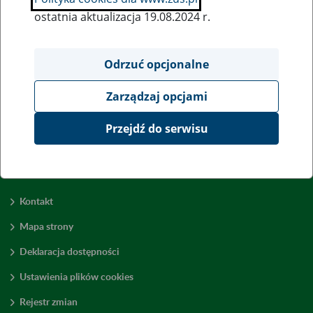
ostatnia aktualizacja 19.08.2024 r.
Wszystkie uwagi można przesyłać poprzez
formularz
Odrzuć opcjonalne
Zarządzaj opcjami
Wyświetl wszystkie
Przejdź do serwisu
Kontakt
Mapa strony
Deklaracja dostępności
Ustawienia plików cookies
Rejestr zmian