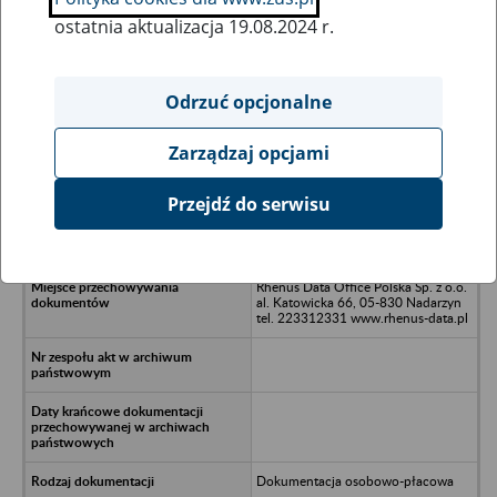
ostatnia aktualizacja 19.08.2024 r.
Wszystkie uwagi można przesyłać poprzez
formularz
Odrzuć opcjonalne
Zarządzaj opcjami
Ukryj wszystkie pozycje bazy
Przejdź do serwisu
Piwochmiel Sp. z o.o. Warszawa, ul.
Nowogrodzka 22
Rhenus Data Office Polska Sp. z o.o.
al. Katowicka 66, 05-830 Nadarzyn
tel. 223312331 www.rhenus-data.pl
Dokumentacja osobowo-płacowa