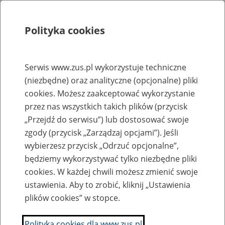
Polityka cookies
Szukaj
Menu
Serwis www.zus.pl wykorzystuje techniczne
(niezbędne) oraz analityczne (opcjonalne) pliki
Rejestry, ewidencje i archiwa
cookies. Możesz zaakceptować wykorzystanie
Baza zlikwidowanych lub
przez nas wszystkich takich plików (przycisk
„Przejdź do serwisu”) lub dostosować swoje
przekształconych zakładów pracy
zgody (przycisk „Zarządzaj opcjami”). Jeśli
wybierzesz przycisk „Odrzuć opcjonalne”,
Nazwa zakładu pracy:
będziemy wykorzystywać tylko niezbędne pliki
cookies. W każdej chwili możesz zmienić swoje
ustawienia. Aby to zrobić, kliknij „Ustawienia
plików cookies” w stopce.
SZUKAJ
Polityka cookies dla www.zus.pl