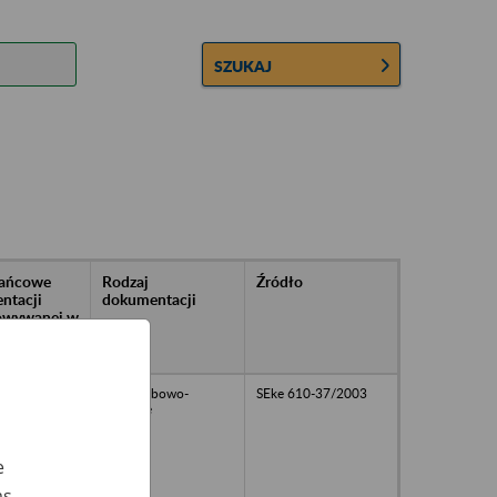
SZUKAJ
rańcowe
Rodzaj
Źródło
ntacji
dokumentacji
owywanej w
ach
owych
akta osobowo-
SEke 610-37/2003
płacowe
e
as