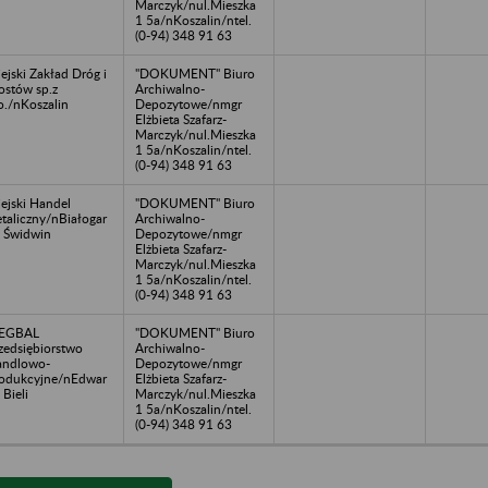
Marczyk/nul.Mieszka
1 5a/nKoszalin/ntel.
(0-94) 348 91 63
ejski Zakład Dróg i
"DOKUMENT" Biuro
stów sp.z
Archiwalno-
o./nKoszalin
Depozytowe/nmgr
Elżbieta Szafarz-
Marczyk/nul.Mieszka
1 5a/nKoszalin/ntel.
(0-94) 348 91 63
ejski Handel
"DOKUMENT" Biuro
taliczny/nBiałogar
Archiwalno-
i Świdwin
Depozytowe/nmgr
Elżbieta Szafarz-
Marczyk/nul.Mieszka
1 5a/nKoszalin/ntel.
(0-94) 348 91 63
EGBAL
"DOKUMENT" Biuro
zedsiębiorstwo
Archiwalno-
andlowo-
Depozytowe/nmgr
odukcyjne/nEdwar
Elżbieta Szafarz-
 Bieli
Marczyk/nul.Mieszka
1 5a/nKoszalin/ntel.
(0-94) 348 91 63