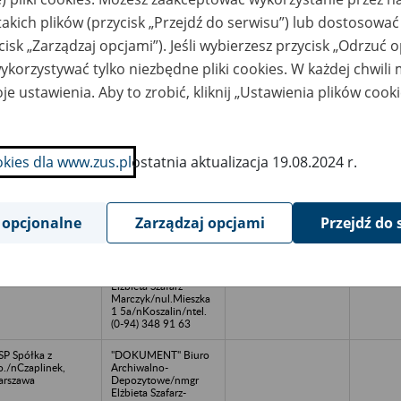
takich plików (przycisk „Przejdź do serwisu”) lub dostosować
ństwowy Ośrodek
"DOKUMENT" Biuro
cisk „Zarządzaj opcjami”). Jeśli wybierzesz przycisk „Odrzuć 
szynowy/nCzaplin
Archiwalno-
Depozytowe/nmgr
korzystywać tylko niezbędne pliki cookies. W każdej chwili
Elżbieta Szafarz-
Marczyk/nul.Mieszka
je ustawienia. Aby to zrobić, kliknij „Ustawienia plików cook
1 5a/nKoszalin/ntel.
(0-94) 348 91 63
DLEW Odlewnia
"DOKUMENT" Biuro
liwa/nDarłowo
Archiwalno-
okies dla www.zus.pl
ostatnia aktualizacja 19.08.2024 r.
Depozytowe/nmgr
Elżbieta Szafarz-
Marczyk/nul.Mieszka
1 5a/nKoszalin/ntel.
(0-94) 348 91 63
 opcjonalne
Zarządzaj opcjami
Przejdź do 
epubliczny Zakład
"DOKUMENT" Biuro
ieki Zdrowotnej
Archiwalno-
RDIS/nKoszalin
Depozytowe/nmgr
Elżbieta Szafarz-
Marczyk/nul.Mieszka
1 5a/nKoszalin/ntel.
(0-94) 348 91 63
P Spółka z
"DOKUMENT" Biuro
o./nCzaplinek,
Archiwalno-
rszawa
Depozytowe/nmgr
Elżbieta Szafarz-