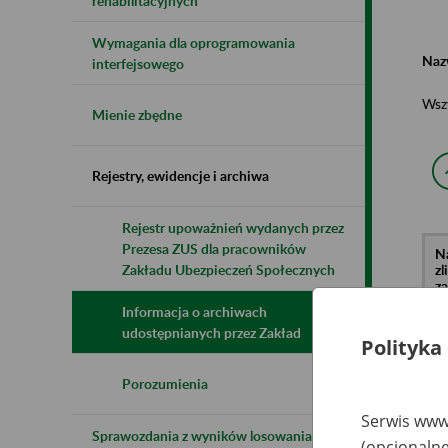
rehabilitacyjnych
Wymagania dla oprogramowania
Naz
interfejsowego
Wsz
Mienie zbędne
Rejestry, ewidencje i archiwa
Rejestr upoważnień wydanych przez
Prezesa ZUS dla pracowników
N
z
Zakładu Ubezpieczeń Społecznych
z
Informacja o archiwach
udostępnianych przez Zakład
Polityka
Po
Pr
Im
Porozumienia
Ek
Dy
Serwis www.
Os
Sprawozdania z wyników losowania do
Na
(opcjonalne