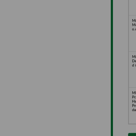
Mi
Mo
o.
Mi
De
d 
M
Pr
H
Pr
da