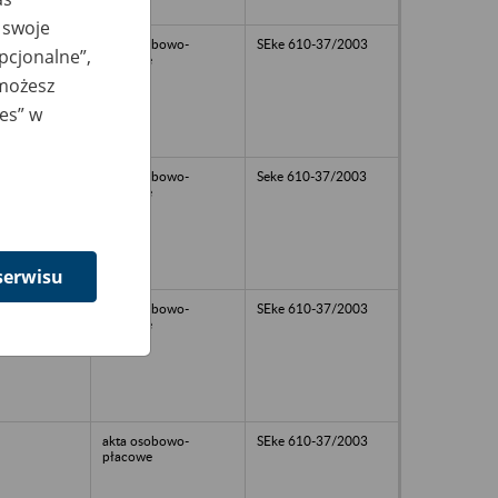
 swoje
akta osobowo-
SEke 610-37/2003
opcjonalne”,
płacowe
 możesz
ies” w
akta osobowo-
Seke 610-37/2003
płacowe
serwisu
akta osobowo-
SEke 610-37/2003
płacowe
akta osobowo-
SEke 610-37/2003
płacowe