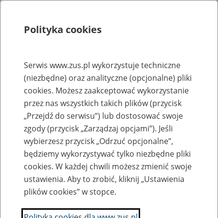
Polityka cookies
Szukaj
Menu
Serwis www.zus.pl wykorzystuje techniczne
(niezbędne) oraz analityczne (opcjonalne) pliki
Rejestry, ewidencje i archiwa
cookies. Możesz zaakceptować wykorzystanie
Baza zlikwidowanych lub
przez nas wszystkich takich plików (przycisk
„Przejdź do serwisu”) lub dostosować swoje
przekształconych zakładów pracy
zgody (przycisk „Zarządzaj opcjami”). Jeśli
wybierzesz przycisk „Odrzuć opcjonalne”,
Nazwa zakładu pracy:
będziemy wykorzystywać tylko niezbędne pliki
cookies. W każdej chwili możesz zmienić swoje
ustawienia. Aby to zrobić, kliknij „Ustawienia
plików cookies” w stopce.
SZUKAJ
Polityka cookies dla www.zus.pl