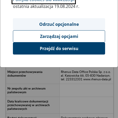
ostatnia aktualizacja 19.08.2024 r.
Wszystkie uwagi można przesyłać poprzez
formularz
Odrzuć opcjonalne
Zarządzaj opcjami
Ukryj wszystkie pozycje bazy
Przejdź do serwisu
Lewa Pumpen Gesellschaft m.b.H
(Sp. z o.o.) Oddział w Polsce;
Warszawa, ul. Palisadowa 20/22
Rhenus Data Office Polska Sp. z o.o.
al. Katowicka 66, 05-830 Nadarzyn;
tel. 223312331 www.rhenus-data.pl
Dokumentacja osobowo-płacowa