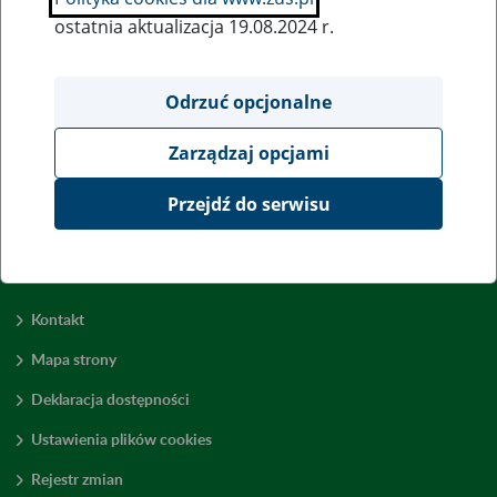
ostatnia aktualizacja 19.08.2024 r.
Wszystkie uwagi można przesyłać poprzez
formularz
Odrzuć opcjonalne
Zarządzaj opcjami
Wyświetl wszystkie
Przejdź do serwisu
Kontakt
Mapa strony
Deklaracja dostępności
Ustawienia plików cookies
Rejestr zmian