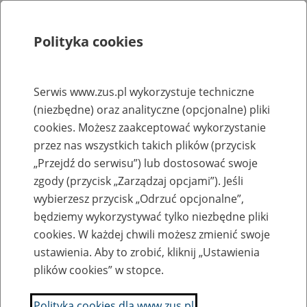
Polityka cookies
Szukaj
Menu
Serwis www.zus.pl wykorzystuje techniczne
(niezbędne) oraz analityczne (opcjonalne) pliki
Rejestry, ewidencje i archiwa
cookies. Możesz zaakceptować wykorzystanie
Baza zlikwidowanych lub
przez nas wszystkich takich plików (przycisk
„Przejdź do serwisu”) lub dostosować swoje
przekształconych zakładów pracy
zgody (przycisk „Zarządzaj opcjami”). Jeśli
wybierzesz przycisk „Odrzuć opcjonalne”,
Nazwa zakładu pracy:
będziemy wykorzystywać tylko niezbędne pliki
cookies. W każdej chwili możesz zmienić swoje
ustawienia. Aby to zrobić, kliknij „Ustawienia
plików cookies” w stopce.
SZUKAJ
Polityka cookies dla www.zus.pl