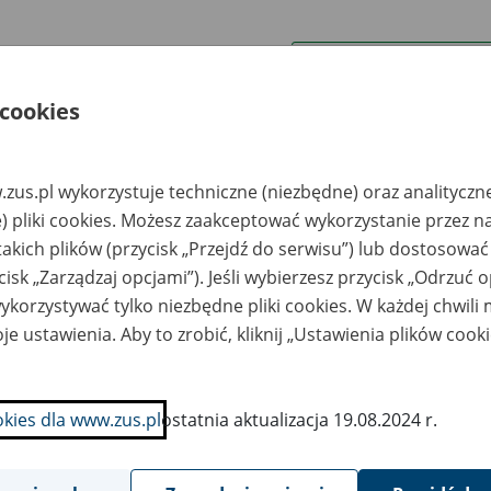
wa zakładu pracy:
 cookies
ystkie uwagi można przesyłać poprzez
formularz
zus.pl wykorzystuje techniczne (niezbędne) oraz analityczn
Wyświetl wszystkie
) pliki cookies. Możesz zaakceptować wykorzystanie przez n
takich plików (przycisk „Przejdź do serwisu”) lub dostosować
cisk „Zarządzaj opcjami”). Jeśli wybierzesz przycisk „Odrzuć 
korzystywać tylko niezbędne pliki cookies. W każdej chwili
je ustawienia. Aby to zrobić, kliknij „Ustawienia plików cook
okies dla www.zus.pl
ostatnia aktualizacja 19.08.2024 r.