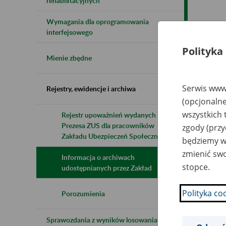
rehabilitacyjnych
Wymagania dla oprogramowania
Naz
interfejsowego
Polityka
Wsz
Mienie zbędne
Serwis www.
Rejestry, ewidencje i archiwa
(opcjonalne
wszystkich 
Rejestr upoważnień wydanych przez
Prezesa ZUS dla pracowników
zgody (przy
Zakładu Ubezpieczeń Społecznych
będziemy wy
zmienić swo
Informacja o archiwach
stopce.
udostępnianych przez Zakład
Polityka co
Porozumienia
Sprawozdania z wyników losowania do