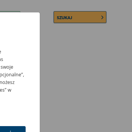
SZUKAJ
e
as
 swoje
opcjonalne”,
 możesz
ies” w