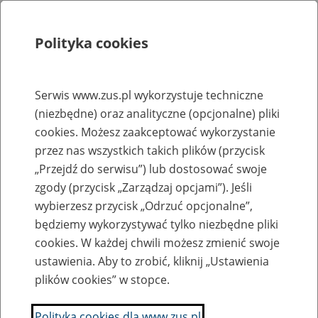
Polityka cookies
Szukaj
Menu
Serwis www.zus.pl wykorzystuje techniczne
(niezbędne) oraz analityczne (opcjonalne) pliki
Rejestry, ewidencje i archiwa
cookies. Możesz zaakceptować wykorzystanie
Baza zlikwidowanych lub
przez nas wszystkich takich plików (przycisk
„Przejdź do serwisu”) lub dostosować swoje
przekształconych zakładów pracy
zgody (przycisk „Zarządzaj opcjami”). Jeśli
wybierzesz przycisk „Odrzuć opcjonalne”,
Nazwa zakładu pracy:
będziemy wykorzystywać tylko niezbędne pliki
cookies. W każdej chwili możesz zmienić swoje
ustawienia. Aby to zrobić, kliknij „Ustawienia
plików cookies” w stopce.
SZUKAJ
Polityka cookies dla www.zus.pl