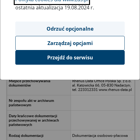
ostatnia aktualizacja 19.08.2024 r.
Wszystkie uwagi można przesyłać poprzez
formularz
Odrzuć opcjonalne
Zarządzaj opcjami
Ukryj wszystkie pozycje bazy
Przejdź do serwisu
INKLA Polska Sp. z o.o. w Warszawie;
Warszawa, ul. Wąwozowa 18/75
Rhenus Data Office Polska Sp. z o.o.
al. Katowicka 66, 05-830 Nadarzyn;
tel. 223312331 www.rhenus-data.pl
Dokumentacja osobowo-płacowa