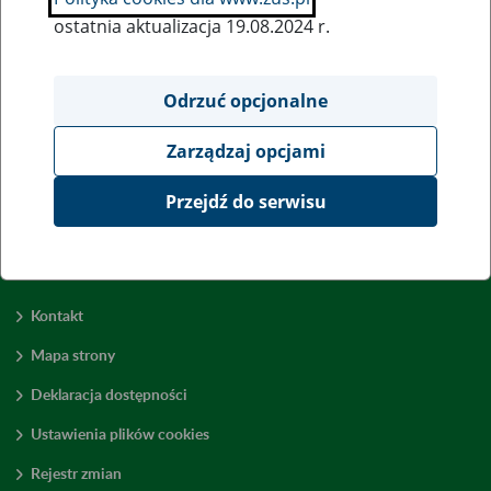
ostatnia aktualizacja 19.08.2024 r.
Wszystkie uwagi można przesyłać poprzez
formularz
Odrzuć opcjonalne
Zarządzaj opcjami
Wyświetl wszystkie
Przejdź do serwisu
Kontakt
Mapa strony
Deklaracja dostępności
Ustawienia plików cookies
Rejestr zmian