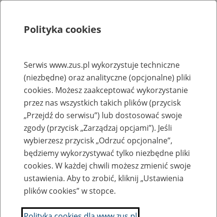
Polityka cookies
Szukaj
Menu
Serwis www.zus.pl wykorzystuje techniczne
(niezbędne) oraz analityczne (opcjonalne) pliki
Rejestry, ewidencje i archiwa
cookies. Możesz zaakceptować wykorzystanie
Baza zlikwidowanych lub
przez nas wszystkich takich plików (przycisk
„Przejdź do serwisu”) lub dostosować swoje
przekształconych zakładów pracy
zgody (przycisk „Zarządzaj opcjami”). Jeśli
wybierzesz przycisk „Odrzuć opcjonalne”,
Nazwa zakładu pracy:
będziemy wykorzystywać tylko niezbędne pliki
cookies. W każdej chwili możesz zmienić swoje
ustawienia. Aby to zrobić, kliknij „Ustawienia
plików cookies” w stopce.
SZUKAJ
Polityka cookies dla www.zus.pl