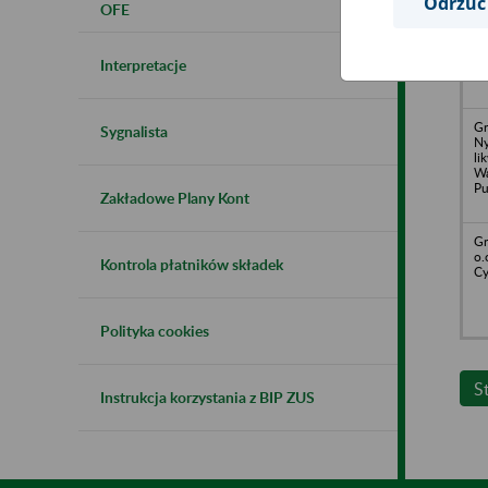
Odrzuć
OFE
Gu
o.
27
Ks
Interpretacje
Gr
Sygnalista
Ny
li
Wa
Pu
Zakładowe Plany Kont
Gr
o.
Kontrola płatników składek
Cy
Polityka cookies
S
Instrukcja korzystania z BIP ZUS