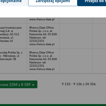
 opcjonalne
Zarządzaj opcjami
Przejdź do 
nther-MWK Sp.z
Rhenus Data Office
o. w likwidacji; 42-
Polska Sp. z o.o. al.
4 Konopiska, ul.
Katowicka 66, 05-830
iężycowa 19
Nadarzyn, tel.
223312331
www.rhenus-data.pl
upa Inwestycyjna
Rhenus Data Office
wig S.A. w
Polska Sp. z o.o. al.
kwidacji; 02-512
Katowicka 66, 05-830
rszawa, ul.
Nadarzyn; tel.
ławska 14
223312331
www.rhenus-data.pl
undig Polska Sp. z
Rhenus Data Office
o.; Warszawa, ul.
Polska Sp. z o.o. al.
bernetyki 7B
Katowicka 66, 05-830
Nadarzyn; tel.
223312331
www.rhenus-data.pl
9 133 - 9 136 z 34 356.
trona 2284 z 8 589