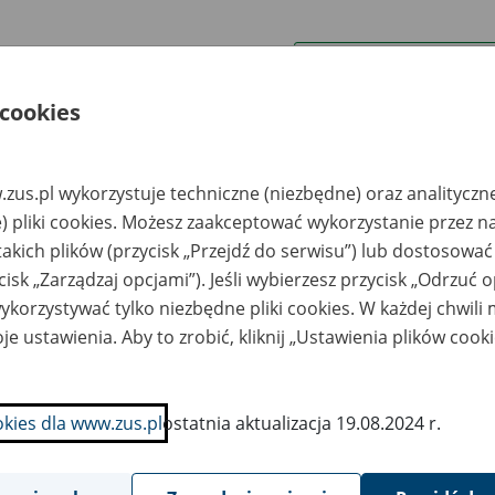
wa zakładu pracy:
 cookies
ystkie uwagi można przesyłać poprzez
formularz
zus.pl wykorzystuje techniczne (niezbędne) oraz analityczn
Ukryj wszystkie pozycje bazy
) pliki cookies. Możesz zaakceptować wykorzystanie przez n
takich plików (przycisk „Przejdź do serwisu”) lub dostosować
cisk „Zarządzaj opcjami”). Jeśli wybierzesz przycisk „Odrzuć 
azwa
Miejsce
Nr zespołu akt w
Daty k
likwidowanego
przechowywania
archiwum
dokume
korzystywać tylko niezbędne pliki cookies. W każdej chwili
akładu pracy
dokumentów
państwowym
przech
archiw
je ustawienia. Aby to zrobić, kliknij „Ustawienia plików cook
państw
fa Logistics Sp. z
Rhenus Data Office
o.; 65-120 Zielona
Polska Sp. z o.o. al.
okies dla www.zus.pl
ostatnia aktualizacja 19.08.2024 r.
ra, Al.
Katowicka 66, 05-830
ednoczenia 128
Nadarzyn; tel.
223312331
www.rhenus-data.pl