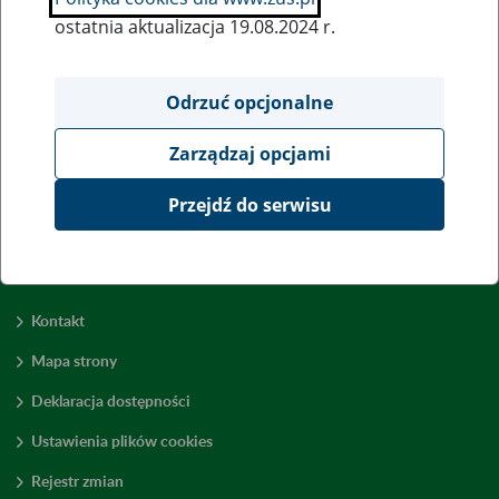
ostatnia aktualizacja 19.08.2024 r.
Wszystkie uwagi można przesyłać poprzez
formularz
Odrzuć opcjonalne
Zarządzaj opcjami
Wyświetl wszystkie
Przejdź do serwisu
Kontakt
Mapa strony
Deklaracja dostępności
Ustawienia plików cookies
Rejestr zmian