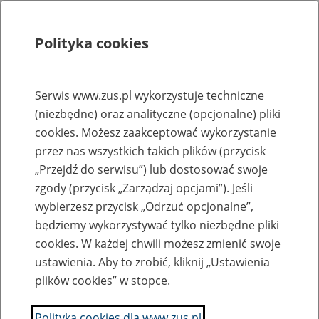
Polityka cookies
Szukaj
Menu
Serwis www.zus.pl wykorzystuje techniczne
(niezbędne) oraz analityczne (opcjonalne) pliki
Rejestry, ewidencje i archiwa
cookies. Możesz zaakceptować wykorzystanie
Baza zlikwidowanych lub
przez nas wszystkich takich plików (przycisk
„Przejdź do serwisu”) lub dostosować swoje
przekształconych zakładów pracy
zgody (przycisk „Zarządzaj opcjami”). Jeśli
wybierzesz przycisk „Odrzuć opcjonalne”,
Nazwa zakładu pracy:
będziemy wykorzystywać tylko niezbędne pliki
cookies. W każdej chwili możesz zmienić swoje
ustawienia. Aby to zrobić, kliknij „Ustawienia
plików cookies” w stopce.
SZUKAJ
Polityka cookies dla www.zus.pl