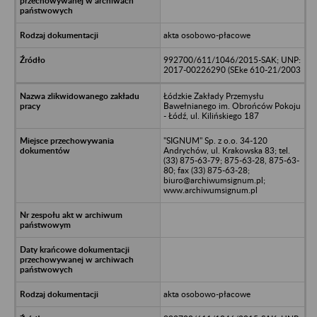
akta osobowo-płacowe
992700/611/1046/2015-SAK; UNP:
2017-00226290 (SEke 610-21/2003
Łódzkie Zakłady Przemysłu
Bawełnianego im. Obrońców Pokoju
- Łódź, ul. Kilińskiego 187
"SIGNUM" Sp. z o.o. 34-120
Andrychów, ul. Krakowska 83; tel.
(33) 875-63-79; 875-63-28, 875-63-
80; fax (33) 875-63-28;
biuro@archiwumsignum.pl;
www.archiwumsignum.pl
akta osobowo-płacowe