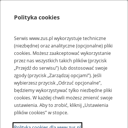
Polityka cookies
Szukaj
Menu
Serwis www.zus.pl wykorzystuje techniczne
(niezbędne) oraz analityczne (opcjonalne) pliki
Rejestry, ewidencje i archiwa
cookies. Możesz zaakceptować wykorzystanie
Baza zlikwidowanych lub
przez nas wszystkich takich plików (przycisk
„Przejdź do serwisu”) lub dostosować swoje
przekształconych zakładów pracy
zgody (przycisk „Zarządzaj opcjami”). Jeśli
wybierzesz przycisk „Odrzuć opcjonalne”,
Nazwa zakładu pracy:
będziemy wykorzystywać tylko niezbędne pliki
cookies. W każdej chwili możesz zmienić swoje
ustawienia. Aby to zrobić, kliknij „Ustawienia
plików cookies” w stopce.
SZUKAJ
Polityka cookies dla www.zus.pl