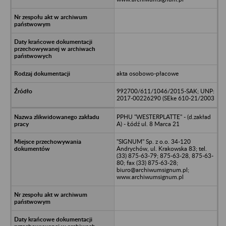
akta osobowo-płacowe
992700/611/1046/2015-SAK; UNP:
2017-00226290 (SEke 610-21/2003
PPHU "WESTERPLATTE" - (d.zakład
A) - Łódź ul. 8 Marca 21
"SIGNUM" Sp. z o.o. 34-120
Andrychów, ul. Krakowska 83; tel.
(33) 875-63-79; 875-63-28, 875-63-
80; fax (33) 875-63-28;
biuro@archiwumsignum.pl;
www.archiwumsignum.pl