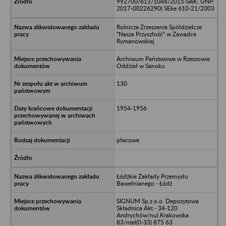
992700/611/1046/2015-SAK; UNP:
2017-00226290( SEke 610-21/2003
Rolnicze Zrzeszenie Spółdzielcze
“Nasza Przyszłość” w Zawadce
Rymanowskiej
Archiwum Państwowe w Rzeszowie
Oddział w Sanoku
130
1954-1956
płacowe
Łódzkie Zakłady Przemysłu
Bawełnianego - Łódź
SIGNUM Sp.z o.o. Depozytowa
Składnica Akt - 34-120
Andrychów/nul.Krakowska
83/ntel(0-33) 875 63