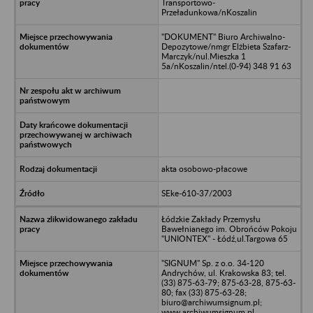
Transportowo-
Przeładunkowa/nKoszalin
"DOKUMENT" Biuro Archiwalno-
Depozytowe/nmgr Elżbieta Szafarz-
Marczyk/nul.Mieszka 1
5a/nKoszalin/ntel.(0-94) 348 91 63
akta osobowo-płacowe
SEke-610-37/2003
Łódzkie Zakłady Przemysłu
Bawełnianego im. Obrońców Pokoju
"UNIONTEX" - Łódź,ul.Targowa 65
"SIGNUM" Sp. z o.o. 34-120
Andrychów, ul. Krakowska 83; tel.
(33) 875-63-79; 875-63-28, 875-63-
80; fax (33) 875-63-28;
biuro@archiwumsignum.pl;
www.archiwumsignum.pl