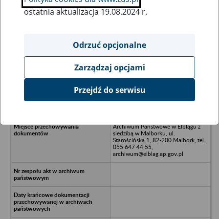
ostatnia aktualizacja 19.08.2024 r.
Wszystkie uwagi można przesyłać poprzez
formularz
Odrzuć opcjonalne
Zarządzaj opcjami
Ukryj wszystkie pozycje bazy
Przejdź do serwisu
Gminny Ośrodek Zdrowia w
Rudzienicach
Archiwum Państwowe w Elblągu z
siedzibą w Malborku, ul.
Starościńska 1, 82-200 Malbork, tel.
055 647 44 55,
archiwum@elblag.ap.gov.pl