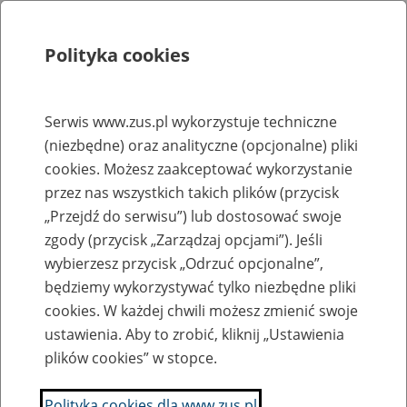
Polityka cookies
Szukaj
Menu
Serwis www.zus.pl wykorzystuje techniczne
(niezbędne) oraz analityczne (opcjonalne) pliki
Rejestry, ewidencje i archiwa
cookies. Możesz zaakceptować wykorzystanie
Baza zlikwidowanych lub
przez nas wszystkich takich plików (przycisk
„Przejdź do serwisu”) lub dostosować swoje
przekształconych zakładów pracy
zgody (przycisk „Zarządzaj opcjami”). Jeśli
wybierzesz przycisk „Odrzuć opcjonalne”,
Nazwa zakładu pracy:
będziemy wykorzystywać tylko niezbędne pliki
cookies. W każdej chwili możesz zmienić swoje
ustawienia. Aby to zrobić, kliknij „Ustawienia
plików cookies” w stopce.
SZUKAJ
Polityka cookies dla www.zus.pl