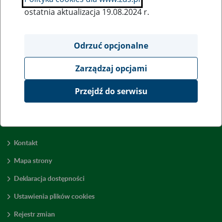
ostatnia aktualizacja 19.08.2024 r.
Wszystkie uwagi można przesyłać poprzez
formularz
Odrzuć opcjonalne
Zarządzaj opcjami
Wyświetl wszystkie
Przejdź do serwisu
Kontakt
Mapa strony
Deklaracja dostępności
Ustawienia plików cookies
Rejestr zmian