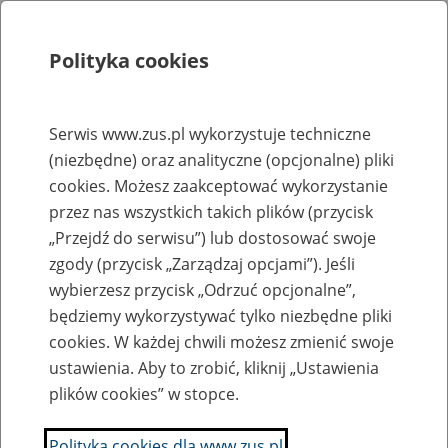
Polityka cookies
Szukaj
Menu
Serwis www.zus.pl wykorzystuje techniczne
(niezbędne) oraz analityczne (opcjonalne) pliki
Rejestry, ewidencje i archiwa
cookies. Możesz zaakceptować wykorzystanie
Baza zlikwidowanych lub
przez nas wszystkich takich plików (przycisk
„Przejdź do serwisu”) lub dostosować swoje
przekształconych zakładów pracy
zgody (przycisk „Zarządzaj opcjami”). Jeśli
wybierzesz przycisk „Odrzuć opcjonalne”,
Nazwa zakładu pracy:
będziemy wykorzystywać tylko niezbędne pliki
cookies. W każdej chwili możesz zmienić swoje
ustawienia. Aby to zrobić, kliknij „Ustawienia
plików cookies” w stopce.
SZUKAJ
Polityka cookies dla www.zus.pl