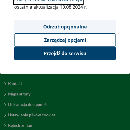
ostatnia aktualizacja 19.08.2024 r.
Wszystkie uwagi można przesyłać poprzez
formularz
Odrzuć opcjonalne
Zarządzaj opcjami
Wyświetl wszystkie
Przejdź do serwisu
Kontakt
Mapa strony
Deklaracja dostępności
Ustawienia plików cookies
Rejestr zmian