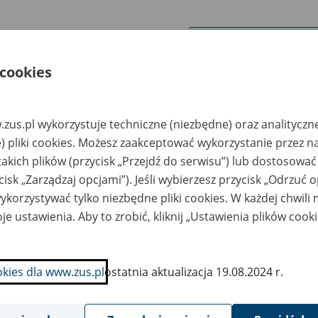
wa zakładu pracy:
 cookies
ystkie uwagi można przesyłać poprzez
formularz
zus.pl wykorzystuje techniczne (niezbędne) oraz analityczn
Wyświetl wszystkie
) pliki cookies. Możesz zaakceptować wykorzystanie przez n
takich plików (przycisk „Przejdź do serwisu”) lub dostosować
cisk „Zarządzaj opcjami”). Jeśli wybierzesz przycisk „Odrzuć 
korzystywać tylko niezbędne pliki cookies. W każdej chwili
je ustawienia. Aby to zrobić, kliknij „Ustawienia plików cook
okies dla www.zus.pl
ostatnia aktualizacja 19.08.2024 r.