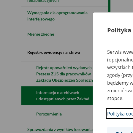
rehabilitacyjnych
Wymagania dla oprogramowania
Naz
interfejsowego
Polityka
Wsz
Mienie zbędne
Serwis www.
Rejestry, ewidencje i archiwa
(opcjonalne
wszystkich 
Rejestr upoważnień wydanych przez
Prezesa ZUS dla pracowników
zgody (przy
Zakładu Ubezpieczeń Społecznych
będziemy wy
zmienić swo
Informacja o archiwach
stopce.
udostępnianych przez Zakład
Polityka co
Porozumienia
Sprawozdania z wyników losowania do