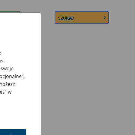
SZUKAJ
e
as
 swoje
opcjonalne”,
 możesz
ies” w