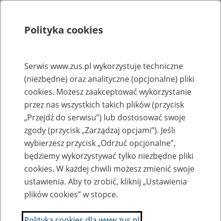
Polityka cookies
Szukaj
Menu
Serwis www.zus.pl wykorzystuje techniczne
(niezbędne) oraz analityczne (opcjonalne) pliki
Rejestry, ewidencje i archiwa
cookies. Możesz zaakceptować wykorzystanie
Baza zlikwidowanych lub
przez nas wszystkich takich plików (przycisk
„Przejdź do serwisu”) lub dostosować swoje
przekształconych zakładów pracy
zgody (przycisk „Zarządzaj opcjami”). Jeśli
wybierzesz przycisk „Odrzuć opcjonalne”,
Nazwa zakładu pracy:
będziemy wykorzystywać tylko niezbędne pliki
cookies. W każdej chwili możesz zmienić swoje
ustawienia. Aby to zrobić, kliknij „Ustawienia
plików cookies” w stopce.
SZUKAJ
Polityka cookies dla www.zus.pl