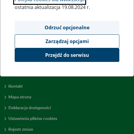
ostatnia aktualizacja 19.08.2024 r.
Wszystkie uwagi można przesyłać poprzez
formularz
Odrzuć opcjonalne
Zarządzaj opcjami
Wyświetl wszystkie
Przejdź do serwisu
Kontakt
Mapa strony
Deklaracja dostępności
Ustawienia plików cookies
Rejestr zmian