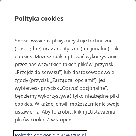
Polityka cookies
Szukaj
Menu
Serwis www.zus.pl wykorzystuje techniczne
(niezbędne) oraz analityczne (opcjonalne) pliki
Rejestry, ewidencje i archiwa
cookies. Możesz zaakceptować wykorzystanie
Baza zlikwidowanych lub
przez nas wszystkich takich plików (przycisk
„Przejdź do serwisu”) lub dostosować swoje
przekształconych zakładów pracy
zgody (przycisk „Zarządzaj opcjami”). Jeśli
wybierzesz przycisk „Odrzuć opcjonalne”,
Nazwa zakładu pracy:
będziemy wykorzystywać tylko niezbędne pliki
cookies. W każdej chwili możesz zmienić swoje
ustawienia. Aby to zrobić, kliknij „Ustawienia
plików cookies” w stopce.
SZUKAJ
Polityka cookies dla www.zus.pl