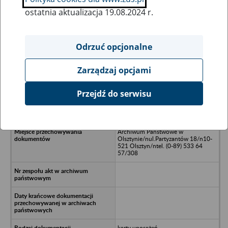
ostatnia aktualizacja 19.08.2024 r.
Wszystkie uwagi można przesyłać poprzez
formularz
Odrzuć opcjonalne
Zarządzaj opcjami
Ukryj wszystkie pozycje bazy
Przejdź do serwisu
Prezydium Gromadzkiej Rady
Narodowej/nw Jedzbarku
Archiwum Państwowe w
Olsztynie/nul.Partyzantów 18/n10-
521 Olsztyn/ntel. (0-89) 533 64
57/308
karty uposażeń