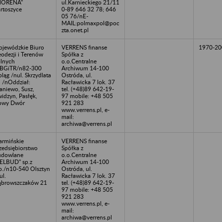
MORENA"
ul.Karnieckiego 21/11
rtoszyce
0-89 646 32 78; 646
05 76/nE-
MAIL:polmaxpol@poc
zta.onet.pl
jewódzkie Biuro
VERRENS finanse
1970-20
odezji i Terenów
Spółka z
lnych
o.o.Centralne
BGiTR/n82-300
Archiwum 14-100
bląg /nul. Skrzydlata
Ostróda, ul.
 /nOddział:
Racławicka 7 lok. 37
aniewo, Susz,
tel. (+48)89 642-19-
idzyn, Pasłęk,
97 mobile: +48 505
owy Dwór
921 283
www.verrens.pl, e-
mail:
archiwa@verrens.pl
rmińskie
VERRENS finanse
zedsiębiorstwo
Spółka z
udowlane
o.o.Centralne
ELBUD" sp.z
Archiwum 14-100
o./n10-540 Olsztyn
Ostróda, ul.
ul.
Racławicka 7 lok. 37
browszczaków 21
tel. (+48)89 642-19-
97 mobile: +48 505
921 283
www.verrens.pl, e-
mail:
archiwa@verrens.pl