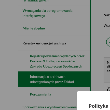
rehabilitacyjnych
Wymagania dla oprogramowania
Naz
interfejsowego
Wsz
Mienie zbędne
Rejestry, ewidencje i archiwa
Rejestr upoważnień wydanych przez
Prezesa ZUS dla pracowników
N
z
Zakładu Ubezpieczeń Społecznych
z
Informacja o archiwach
udostępnianych przez Zakład
Sp
Rz
R
Porozumienia
Us
Wa
Polityka
Sprawozdania z wyników losowania do
Z