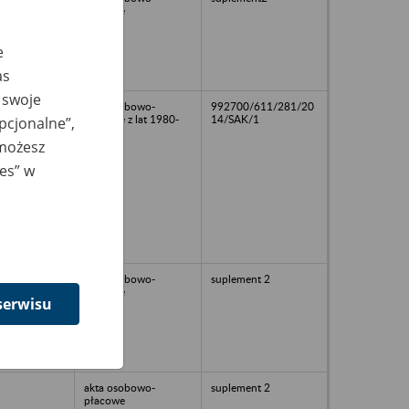
płacowe
e
as
 swoje
akta osobowo-
992700/611/281/20
płacowe z lat 1980-
14/SAK/1
opcjonalne”,
1997
 możesz
ies” w
akta osobowo-
suplement 2
płacowe
serwisu
akta osobowo-
suplement 2
płacowe