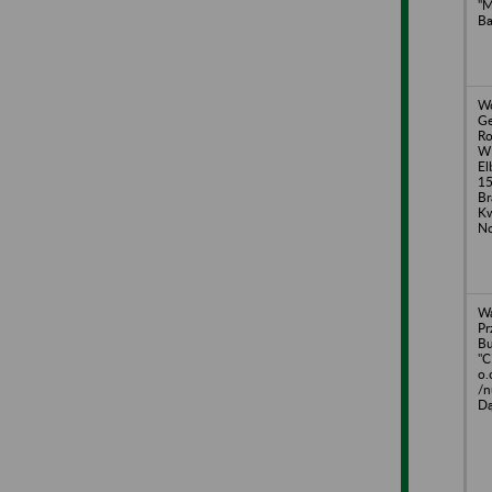
"
Ba
Wo
Ge
Ro
W
El
15
Br
Kw
N
Wa
Pr
B
"C
o.
/n
Dą