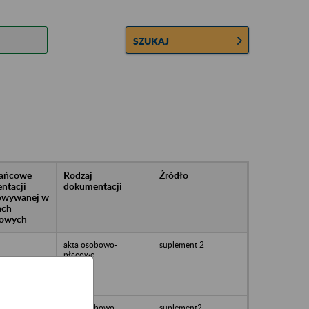
SZUKAJ
rańcowe
Rodzaj
Źródło
ntacji
dokumentacji
owywanej w
ach
owych
akta osobowo-
suplement 2
płacowe
akta osobowo-
suplement2