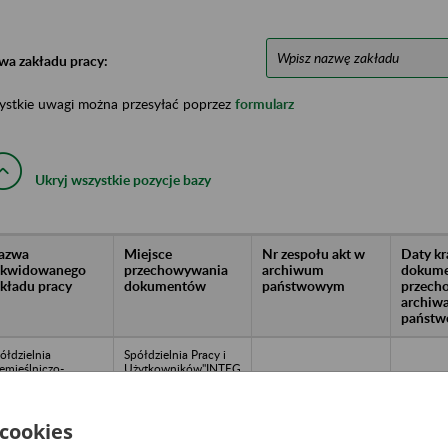
wa zakładu pracy:
ystkie uwagi można przesyłać poprzez
formularz
Ukryj wszystkie pozycje bazy
azwa
Miejsce
Nr zespołu akt w
Daty k
likwidowanego
przechowywania
archiwum
dokume
akładu pracy
dokumentów
państwowym
przech
archiw
państw
ółdzielnia
Spółdzielnia Pracy i
emieślniczo-
Użytkowników"INTEG
emontowo-
RA"/nOlsztyn
ługowa/nLidzbark
ul.Lubelska 43 B/ntel.
rmiński
89 - 533 14 73
 cookies
wiązek Hodowców
"POLMAXPOL"