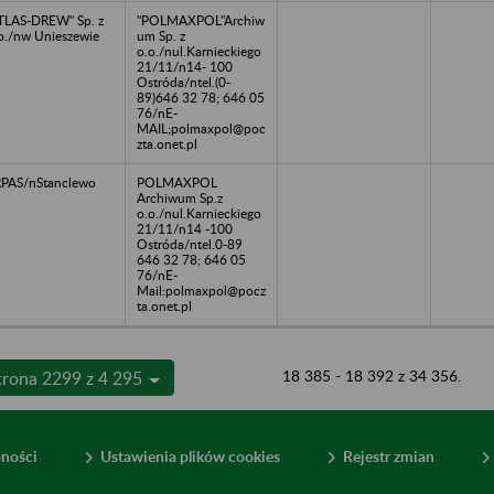
TLAS-DREW" Sp. z
"POLMAXPOL"Archiw
o./nw Unieszewie
um Sp. z
o.o./nul.Karnieckiego
21/11/n14- 100
Ostróda/ntel.(0-
89)646 32 78; 646 05
76/nE-
MAIL;polmaxpol@poc
zta.onet.pl
PAS/nStanclewo
POLMAXPOL
Archiwum Sp.z
o.o./nul.Karnieckiego
21/11/n14 -100
Ostróda/ntel.0-89
646 32 78; 646 05
76/nE-
Mail:polmaxpol@pocz
ta.onet.pl
18 385 - 18 392 z 34 356.
trona 2299 z 4 295
pności
Ustawienia plików cookies
Rejestr zmian