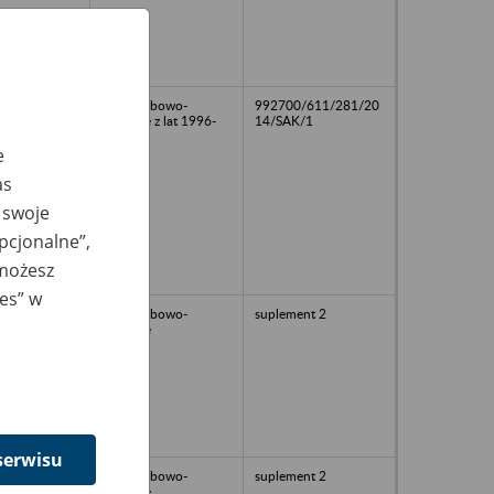
akta osobowo-
992700/611/281/20
płacowe z lat 1996-
14/SAK/1
07.1999
e
as
 swoje
opcjonalne”,
 możesz
ies” w
akta osobowo-
suplement 2
płacowe
serwisu
akta osobowo-
suplement 2
płacowe