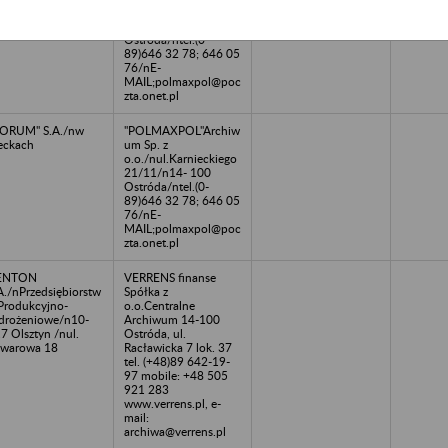
podarki Maszynami
o.o./nul.Karnieckiego
downictwa/nOlszt
21/11/n14- 100
Ostróda/ntel.(0-
89)646 32 78; 646 05
76/nE-
MAIL;polmaxpol@poc
zta.onet.pl
ORUM" S.A./nw
"POLMAXPOL"Archiw
eckach
um Sp. z
o.o./nul.Karnieckiego
21/11/n14- 100
Ostróda/ntel.(0-
89)646 32 78; 646 05
76/nE-
MAIL;polmaxpol@poc
zta.onet.pl
ENTON
VERRENS finanse
A./nPrzedsiębiorstw
Spółka z
Produkcyjno-
o.o.Centralne
rożeniowe/n10-
Archiwum 14-100
7 Olsztyn /nul.
Ostróda, ul.
warowa 18
Racławicka 7 lok. 37
tel. (+48)89 642-19-
97 mobile: +48 505
921 283
www.verrens.pl, e-
mail:
archiwa@verrens.pl