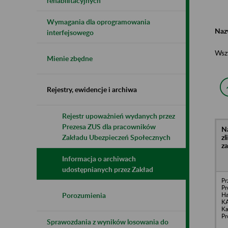
rehabilitacyjnych
Wymagania dla oprogramowania
Naz
interfejsowego
Wsz
Mienie zbędne
Rejestry, ewidencje i archiwa
Rejestr upoważnień wydanych przez
Prezesa ZUS dla pracowników
N
z
Zakładu Ubezpieczeń Społecznych
z
Informacja o archiwach
udostępnianych przez Zakład
Pr
Pr
H
Porozumienia
K
Ka
Pr
Sprawozdania z wyników losowania do