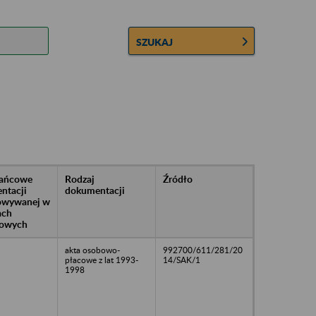
SZUKAJ
rańcowe
Rodzaj
Źródło
ntacji
dokumentacji
owywanej w
ach
owych
akta osobowo-
992700/611/281/20
płacowe z lat 1993-
14/SAK/1
1998