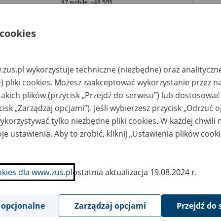
97 mobile: +48 505
921 283
www.verrens.pl, e-
mail:
archiwa@verrens.pl
 cookies
zedsiębiorstwo
VERRENS finanse
dowlano-
Spółka z
ontażowe
o.o.Centralne
METROMEX"/n10-
Archiwum 14-100
zus.pl wykorzystuje techniczne (niezbędne) oraz analityczn
6 Olsztyn /nul.
Ostróda, ul.
) pliki cookies. Możesz zaakceptować wykorzystanie przez n
owarowa 17A
Racławicka 7 lok. 37
tel. (+48)89 642-19-
takich plików (przycisk „Przejdź do serwisu”) lub dostosować
97 mobile: +48 505
921 283
cisk „Zarządzaj opcjami”). Jeśli wybierzesz przycisk „Odrzuć 
www.verrens.pl, e-
mail:
korzystywać tylko niezbędne pliki cookies. W każdej chwili
archiwa@verrens.pl
je ustawienia. Aby to zrobić, kliknij „Ustawienia plików cook
ństwowy Ośrodek
"POLMAXPOL"Archiw
szynowy/nSzczytn
um Sp. z
o.o./nul.Karnieckiego
21/11/n14- 100
Ostróda/ntel.(0-
okies dla www.zus.pl
ostatnia aktualizacja 19.08.2024 r.
89)646 32 78; 646 05
76/nE-
MAIL;polmaxpol@poc
zta.onet.pl
 opcjonalne
Zarządzaj opcjami
Przejdź do 
sztyńskie
"POLMAXPOL"Archiw
zedsiębiorstwo/nG
um Sp. z