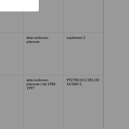
akta osobowo-
suplement 2
płacowe
akta osobowo-
992700/611/281/20
płacowe z lat 1988-
14/SAK/1
1997