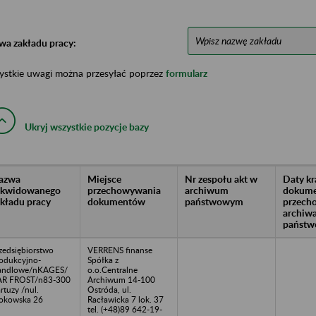
wa zakładu pracy:
ystkie uwagi można przesyłać poprzez
formularz
Ukryj wszystkie pozycje bazy
azwa
Miejsce
Nr zespołu akt w
Daty k
likwidowanego
przechowywania
archiwum
dokume
akładu pracy
dokumentów
państwowym
przech
archiw
państw
zedsiębiorstwo
VERRENS finanse
odukcyjno-
Spółka z
andlowe/nKAGES/
o.o.Centralne
AR FROST/n83-300
Archiwum 14-100
rtuzy /nul.
Ostróda, ul.
okowska 26
Racławicka 7 lok. 37
tel. (+48)89 642-19-