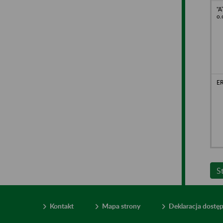
"A
o.
ER
S
Kontakt
Mapa strony
Deklaracja dostę