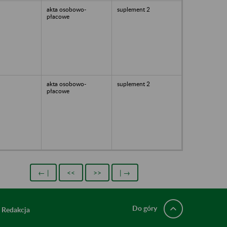
akta osobowo-
suplement 2
płacowe
akta osobowo-
suplement 2
płacowe
← |
<<
>>
| →
Do góry
Redakcja