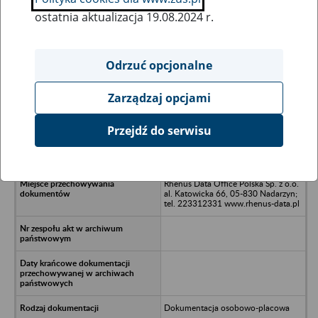
ostatnia aktualizacja 19.08.2024 r.
Wszystkie uwagi można przesyłać poprzez
formularz
Odrzuć opcjonalne
Zarządzaj opcjami
Ukryj wszystkie pozycje bazy
Przejdź do serwisu
Bank Gospodarki Żywnościowej
oddział w Cisku
Rhenus Data Office Polska Sp. z o.o.
al. Katowicka 66, 05-830 Nadarzyn;
tel. 223312331 www.rhenus-data.pl
Dokumentacja osobowo-placowa