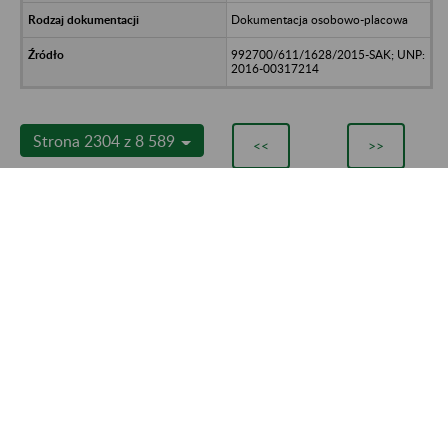
Dokumentacja osobowo-placowa
992700/611/1628/2015-SAK; UNP:
2016-00317214
Strona 2304 z 8 589
<<
>>
Kontakt
Mapa strony
Deklaracja dostępności
Ustawienia plików cookies
Rejestr zmian
Redakcja