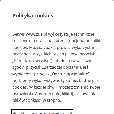
Polityka cookies
Szukaj
Menu
Serwis www.zus.pl wykorzystuje techniczne
(niezbędne) oraz analityczne (opcjonalne) pliki
Rejestry, ewidencje i archiwa
cookies. Możesz zaakceptować wykorzystanie
Baza zlikwidowanych lub
przez nas wszystkich takich plików (przycisk
„Przejdź do serwisu”) lub dostosować swoje
przekształconych zakładów pracy
zgody (przycisk „Zarządzaj opcjami”). Jeśli
wybierzesz przycisk „Odrzuć opcjonalne”,
Nazwa zakładu pracy:
będziemy wykorzystywać tylko niezbędne pliki
cookies. W każdej chwili możesz zmienić swoje
ustawienia. Aby to zrobić, kliknij „Ustawienia
plików cookies” w stopce.
SZUKAJ
Polityka cookies dla www.zus.pl