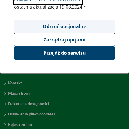
ostatnia aktualizacja 19.08.2024 r.
Wszystkie uwagi można przesyłać poprzez
formularz
Odrzuć opcjonalne
Zarządzaj opcjami
Wyświetl wszystkie
Przejdź do serwisu
Kontakt
Mapa strony
Deklaracja dostępności
Ustawienia plików cookies
Rejestr zmian