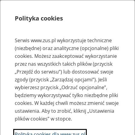
Polityka cookies
Szukaj
Menu
Serwis www.zus.pl wykorzystuje techniczne
(niezbędne) oraz analityczne (opcjonalne) pliki
Rejestry, ewidencje i archiwa
cookies. Możesz zaakceptować wykorzystanie
Baza zlikwidowanych lub
przez nas wszystkich takich plików (przycisk
„Przejdź do serwisu”) lub dostosować swoje
przekształconych zakładów pracy
zgody (przycisk „Zarządzaj opcjami”). Jeśli
wybierzesz przycisk „Odrzuć opcjonalne”,
Nazwa zakładu pracy:
będziemy wykorzystywać tylko niezbędne pliki
cookies. W każdej chwili możesz zmienić swoje
ustawienia. Aby to zrobić, kliknij „Ustawienia
plików cookies” w stopce.
SZUKAJ
Polityka cookies dla www.zus.pl