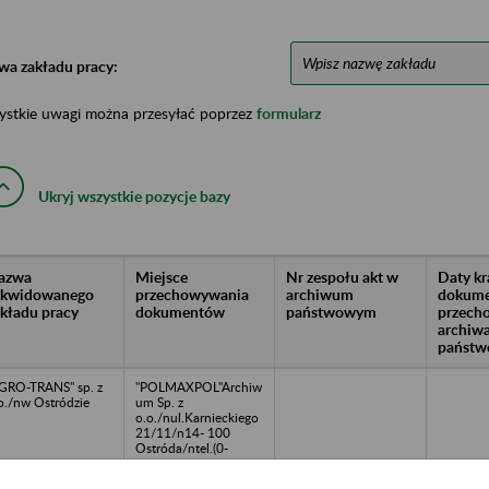
wa zakładu pracy:
ystkie uwagi można przesyłać poprzez
formularz
Ukryj wszystkie pozycje bazy
azwa
Miejsce
Nr zespołu akt w
Daty k
likwidowanego
przechowywania
archiwum
dokume
akładu pracy
dokumentów
państwowym
przech
archiw
państw
GRO-TRANS" sp. z
"POLMAXPOL"Archiw
o./nw Ostródzie
um Sp. z
o.o./nul.Karnieckiego
21/11/n14- 100
Ostróda/ntel.(0-
89)646 32 78; 646 05
76/nE-