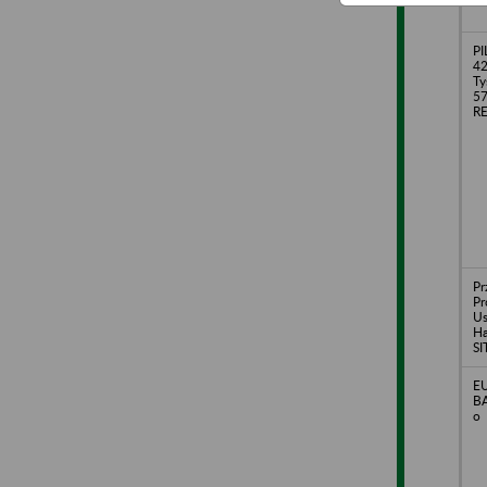
PI
42
Ty
57
R
Pr
Pr
Us
Ha
SI
E
B
o