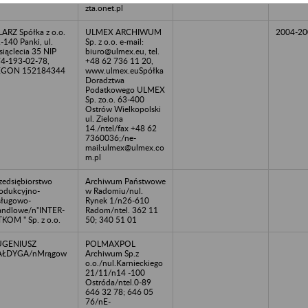
zta.onet.pl
LARZ Spółka z o.o.
ULMEX ARCHIWUM
2004-20
-140 Panki, ul.
Sp. z o.o. e-mail:
siąclecia 35 NIP
biuro@ulmex.eu, tel.
4-193-02-78,
+48 62 736 11 20,
EGON 152184344
www.ulmex.euSpółka
Doradztwa
Podatkowego ULMEX
Sp. zo.o. 63-400
Ostrów Wielkopolski
ul. Zielona
14./ntel/fax +48 62
7360036;/ne-
mail:ulmex@ulmex.co
m.pl
zedsiębiorstwo
Archiwum Państwowe
odukcyjno-
w Radomiu/nul.
ługowo-
Rynek 1/n26-610
ndlowe/n"INTER-
Radom/ntel. 362 11
TKOM " Sp. z o.o.
50; 340 51 01
UGENIUSZ
POLMAXPOL
AŁDYGA/nMrągow
Archiwum Sp.z
o.o./nul.Karnieckiego
21/11/n14 -100
Ostróda/ntel.0-89
646 32 78; 646 05
76/nE-