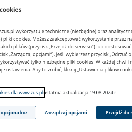
MAIL;polmaxpol@poc
zta.onet.pl
 cookies
AGROIMPEX"/nw
"POLMAXPOL"Archiw
ągowie
um Sp. z
o.o./nul.Karnieckiego
21/11/n14- 100
zus.pl wykorzystuje techniczne (niezbędne) oraz analityczn
Ostróda/ntel.(0-
89)646 32 78; 646 05
) pliki cookies. Możesz zaakceptować wykorzystanie przez n
76/nE-
MAIL;polmaxpol@poc
takich plików (przycisk „Przejdź do serwisu”) lub dostosować
zta.onet.pl
cisk „Zarządzaj opcjami”). Jeśli wybierzesz przycisk „Odrzuć 
ONSTE" Joint
"POLMAXPOL"Archiw
korzystywać tylko niezbędne pliki cookies. W każdej chwili
nture/nw Szczytnie
um Sp. z
o.o./nul.Karnieckiego
je ustawienia. Aby to zrobić, kliknij „Ustawienia plików cook
21/11/n14- 100
Ostróda/ntel.(0-
89)646 32 78; 646 05
76/nE-
MAIL;polmaxpol@poc
okies dla www.zus.pl
ostatnia aktualizacja 19.08.2024 r.
zta.onet.pl
minna
"POLMAXPOL"Archiw
ółdzielnia/nw
um Sp. z
rowie-Iławeckim
o.o./nul.Karnieckiego
 opcjonalne
Zarządzaj opcjami
Przejdź do 
21/11/n14- 100
Ostróda/ntel.(0-
89)646 32 78; 646 05
76/nE-
MAIL;polmaxpol@poc