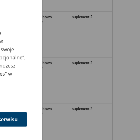
akta osobowo-
suplement 2
płacowe
e
as
 swoje
opcjonalne”,
akta osobowo-
suplement 2
 możesz
płacowe
ies” w
akta osobowo-
suplement 2
płacowe
serwisu