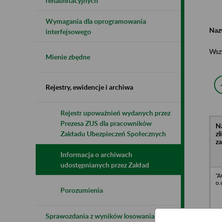
rehabilitacyjnych
Wymagania dla oprogramowania
Naz
interfejsowego
Wsz
Mienie zbędne
Rejestry, ewidencje i archiwa
Rejestr upoważnień wydanych przez
Prezesa ZUS dla pracowników
N
z
Zakładu Ubezpieczeń Społecznych
z
Informacja o archiwach
udostępnianych przez Zakład
"A
o.
Porozumienia
Sprawozdania z wyników losowania do