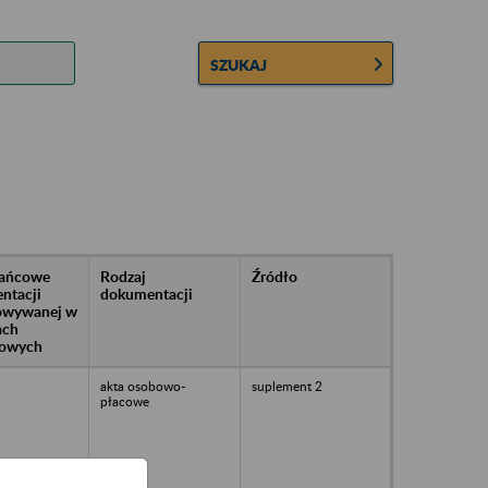
SZUKAJ
rańcowe
Rodzaj
Źródło
ntacji
dokumentacji
owywanej w
ach
owych
akta osobowo-
suplement 2
płacowe