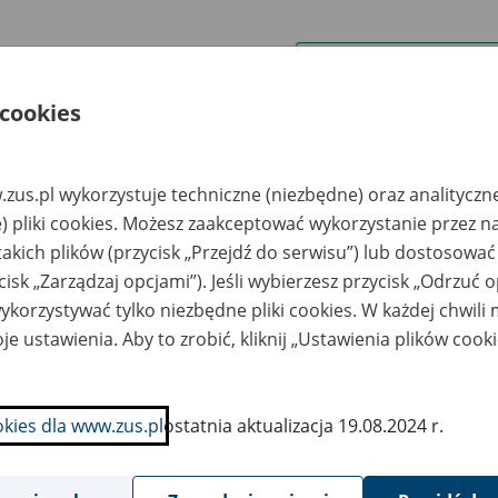
wa zakładu pracy:
 cookies
ystkie uwagi można przesyłać poprzez
formularz
zus.pl wykorzystuje techniczne (niezbędne) oraz analityczn
Wyświetl wszystkie
) pliki cookies. Możesz zaakceptować wykorzystanie przez n
takich plików (przycisk „Przejdź do serwisu”) lub dostosować
cisk „Zarządzaj opcjami”). Jeśli wybierzesz przycisk „Odrzuć 
korzystywać tylko niezbędne pliki cookies. W każdej chwili
je ustawienia. Aby to zrobić, kliknij „Ustawienia plików cook
okies dla www.zus.pl
ostatnia aktualizacja 19.08.2024 r.