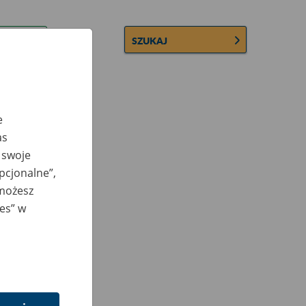
SZUKAJ
e
as
 swoje
opcjonalne”,
 możesz
ies” w