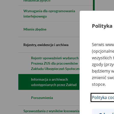
rehabilitacyjnych
Wymagania dla oprogramowania
Naz
interfejsowego
Polityka
Wsz
Mienie zbędne
Serwis www.
Rejestry, ewidencje i archiwa
(opcjonalne
wszystkich 
Rejestr upoważnień wydanych przez
Prezesa ZUS dla pracowników
zgody (przy
Zakładu Ubezpieczeń Społecznych
będziemy wy
zmienić swo
Informacja o archiwach
stopce.
udostępnianych przez Zakład
Polityka co
Porozumienia
Sprawozdania z wyników losowania do