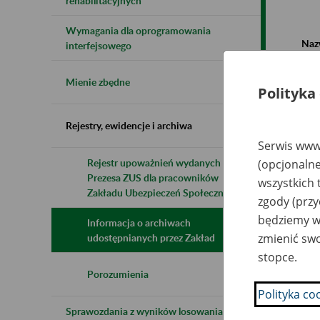
rehabilitacyjnych
Wymagania dla oprogramowania
Naz
interfejsowego
Wsz
Mienie zbędne
Polityka
Rejestry, ewidencje i archiwa
Serwis www.
Rejestr upoważnień wydanych przez
(opcjonalne
Prezesa ZUS dla pracowników
N
wszystkich 
z
Zakładu Ubezpieczeń Społecznych
zgody (przy
z
będziemy wy
Informacja o archiwach
zmienić swo
udostępnianych przez Zakład
MI
stopce.
Oc
Bu
Porozumienia
Lu
Polityka co
Sprawozdania z wyników losowania do