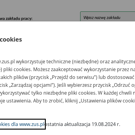
wa zakładu pracy:
ystkie uwagi można przesyłać poprzez
formularz
 cookies
Ukryj wszystkie pozycje bazy
zus.pl wykorzystuje techniczne (niezbędne) oraz analityczn
) pliki cookies. Możesz zaakceptować wykorzystanie przez n
azwa
Miejsce
Nr zespołu akt w
Daty k
takich plików (przycisk „Przejdź do serwisu”) lub dostosować
likwidowanego
przechowywania
archiwum
dokume
cisk „Zarządzaj opcjami”). Jeśli wybierzesz przycisk „Odrzuć 
akładu pracy
dokumentów
państwowym
przech
archiw
korzystywać tylko niezbędne pliki cookies. W każdej chwili
państw
je ustawienia. Aby to zrobić, kliknij „Ustawienia plików cook
RO Agencja
Archiwum
hrony Sp. z o.o.; ul.
Depozytowe Sp. z
rsaki 6a; 20-150
o.o.; 20-207 Lublin;
blin
ul. Turystyczna 9 ;
okies dla www.zus.pl
ostatnia aktualizacja 19.08.2024 r.
tel./fax 81 748 92 18;
e-mail:
info@archiwumdepoz