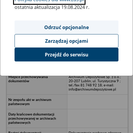
ostatnia aktualizacja 19.08.2024 r.
Wszystkie uwagi można przesyłać poprzez
formularz
Odrzuć opcjonalne
Zarządzaj opcjami
Ukryj wszystkie pozycje bazy
Przejdź do serwisu
DORA Sp. z o.o., ul. Płowiecka 70,
04-501 Warszawa
Archiwum Depozytowe Sp. z o.o.;
20-207 Lublin; ul. Turystyczna 9 ;
tel./fax 81 748 92 18; e-mail:
info@archiwumdepozytowe.pl
Dokumentacja osobowo-płacowa