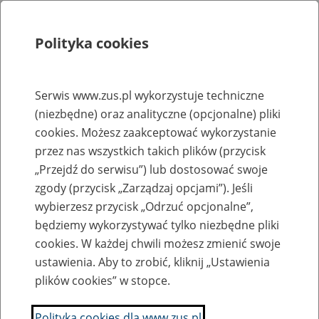
Polityka cookies
Szukaj
Menu
Serwis www.zus.pl wykorzystuje techniczne
(niezbędne) oraz analityczne (opcjonalne) pliki
Rejestry, ewidencje i archiwa
cookies. Możesz zaakceptować wykorzystanie
Baza zlikwidowanych lub
przez nas wszystkich takich plików (przycisk
„Przejdź do serwisu”) lub dostosować swoje
przekształconych zakładów pracy
zgody (przycisk „Zarządzaj opcjami”). Jeśli
wybierzesz przycisk „Odrzuć opcjonalne”,
Nazwa zakładu pracy:
będziemy wykorzystywać tylko niezbędne pliki
cookies. W każdej chwili możesz zmienić swoje
ustawienia. Aby to zrobić, kliknij „Ustawienia
plików cookies” w stopce.
SZUKAJ
Polityka cookies dla www.zus.pl