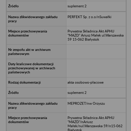
suplement 2
PERFEKT Sp. z o.o/nSuwałki
Prywatna Składnica Akt APHU
"MAZD" Ariusz Małek ul.Warszawska
59 15-062 Białystok
akta osobowo-płacowe
suplement 2
MEPROZET/nw Orzyszu
Prywatna Składnica Akt APHU
"MAZD"/nAriusz
Małek/nul.Warszawska 59/n15-062
Białystok