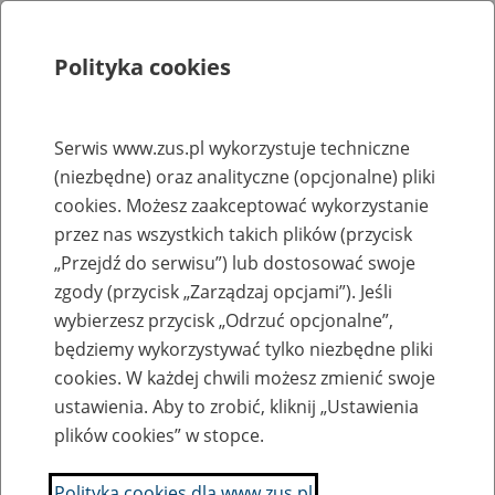
Polityka cookies
Szukaj
Menu
Serwis www.zus.pl wykorzystuje techniczne
(niezbędne) oraz analityczne (opcjonalne) pliki
Rejestry, ewidencje i archiwa
cookies. Możesz zaakceptować wykorzystanie
Baza zlikwidowanych lub
przez nas wszystkich takich plików (przycisk
„Przejdź do serwisu”) lub dostosować swoje
przekształconych zakładów pracy
zgody (przycisk „Zarządzaj opcjami”). Jeśli
wybierzesz przycisk „Odrzuć opcjonalne”,
Nazwa zakładu pracy:
będziemy wykorzystywać tylko niezbędne pliki
cookies. W każdej chwili możesz zmienić swoje
ustawienia. Aby to zrobić, kliknij „Ustawienia
plików cookies” w stopce.
SZUKAJ
Polityka cookies dla www.zus.pl