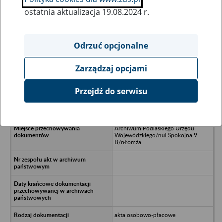
ostatnia aktualizacja 19.08.2024 r.
Wszystkie uwagi można przesyłać poprzez
formularz
Odrzuć opcjonalne
Zarządzaj opcjami
Ukryj wszystkie pozycje bazy
Przejdź do serwisu
Państwowe Technikum Rolnicze/nw
Dospudzie
Archiwum Podlaskiego Urzędu
Wojewódzkiego/nul.Spokojna 9
B/nŁomża
akta osobowo-płacowe