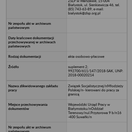
ZSLP w Warszawie, 15-004
Białystok, ul. Sienkiewicza 46, tel.
(85) 743-63-89; e-mail:
bialystok@zlsp.org.pl
akta osobowo-płacowe
suplement 2;
992700/611/147/2018-SAK, UNP:
2018-00020214
Związek Socjalistycznej/nMłodzieży
Polskiej/n- kierowani do pracy za
granicą
Wojewódzki Urząd Pracy w
Białymstoku/nOddział
Terenowy/nul.Przytorowa 9 b/n16
-400 Suwałki/n