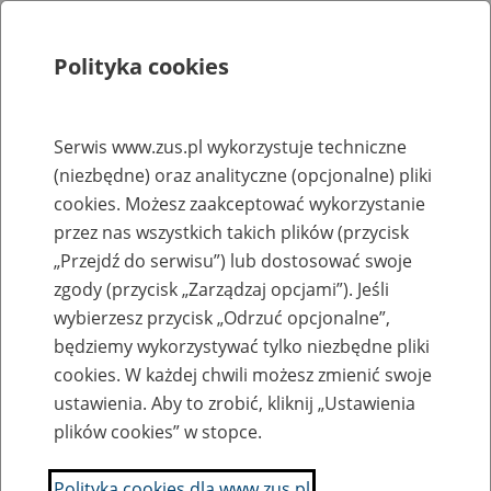
Polityka cookies
Szukaj
Menu
Serwis www.zus.pl wykorzystuje techniczne
(niezbędne) oraz analityczne (opcjonalne) pliki
Rejestry, ewidencje i archiwa
cookies. Możesz zaakceptować wykorzystanie
Baza zlikwidowanych lub
przez nas wszystkich takich plików (przycisk
„Przejdź do serwisu”) lub dostosować swoje
przekształconych zakładów pracy
zgody (przycisk „Zarządzaj opcjami”). Jeśli
wybierzesz przycisk „Odrzuć opcjonalne”,
Nazwa zakładu pracy:
będziemy wykorzystywać tylko niezbędne pliki
cookies. W każdej chwili możesz zmienić swoje
ustawienia. Aby to zrobić, kliknij „Ustawienia
plików cookies” w stopce.
SZUKAJ
Polityka cookies dla www.zus.pl