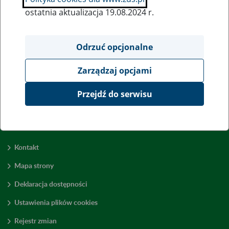
ostatnia aktualizacja 19.08.2024 r.
Wszystkie uwagi można przesyłać poprzez
formularz
Odrzuć opcjonalne
Zarządzaj opcjami
Wyświetl wszystkie
Przejdź do serwisu
Kontakt
Mapa strony
Deklaracja dostępności
Ustawienia plików cookies
Rejestr zmian