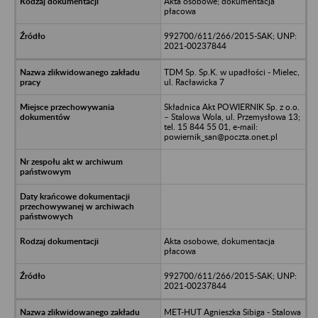
Akta osobowe; dokumentacja
płacowa
992700/611/266/2015-SAK; UNP:
2021-00237844
TDM Sp. Sp.K. w upadłości - Mielec,
ul. Racławicka 7
Składnica Akt POWIERNIK Sp. z o.o.
– Stalowa Wola, ul. Przemysłowa 13;
tel. 15 844 55 01, e-mail:
powiernik_san@poczta.onet.pl
Akta osobowe, dokumentacja
płacowa
992700/611/266/2015-SAK; UNP:
2021-00237844
MET-HUT Agnieszka Sibiga - Stalowa