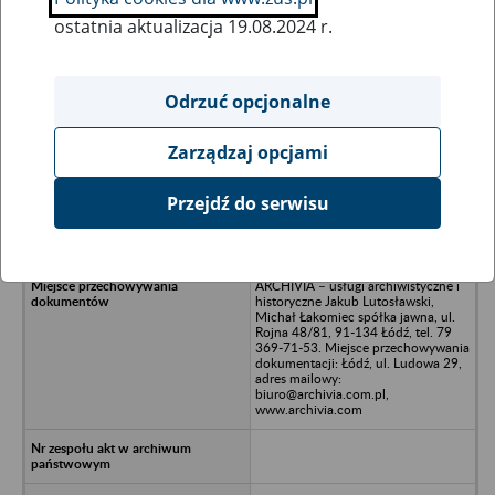
ostatnia aktualizacja 19.08.2024 r.
Wszystkie uwagi można przesyłać poprzez
formularz
Odrzuć opcjonalne
Zarządzaj opcjami
Ukryj wszystkie pozycje bazy
Przejdź do serwisu
TEMPUS FILM Gaczkowski Strzelecki
Spółka Jawna - Łódź, ul. Łąkowa
ARCHIVIA – usługi archiwistyczne i
historyczne Jakub Lutosławski,
Michał Łakomiec spółka jawna, ul.
Rojna 48/81, 91-134 Łódź, tel. 79
369-71-53. Miejsce przechowywania
dokumentacji: Łódź, ul. Ludowa 29,
adres mailowy:
biuro@archivia.com.pl,
www.archivia.com