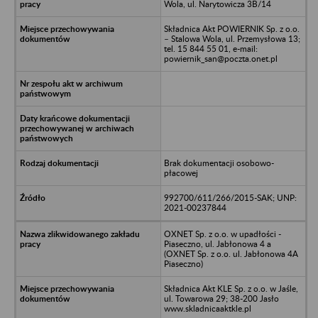
Wola, ul. Narytowicza 3B/14
Składnica Akt POWIERNIK Sp. z o.o.
– Stalowa Wola, ul. Przemysłowa 13;
tel. 15 844 55 01, e-mail:
powiernik_san@poczta.onet.pl
Brak dokumentacji osobowo-
płacowej
992700/611/266/2015-SAK; UNP:
2021-00237844
OXNET Sp. z o.o. w upadłości -
Piaseczno, ul. Jabłonowa 4 a
(OXNET Sp. z o.o. ul. Jabłonowa 4A
Piaseczno)
Składnica Akt KLE Sp. z o.o. w Jaśle,
ul. Towarowa 29; 38-200 Jasło
www.skladnicaaktkle.pl