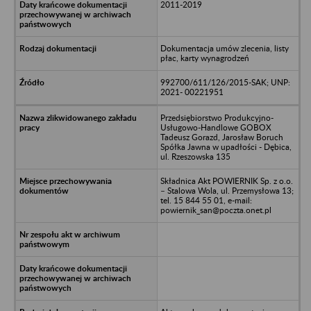
2011-2019
Dokumentacja umów zlecenia, listy
płac, karty wynagrodzeń
992700/611/126/2015-SAK; UNP:
2021- 00221951
Przedsiębiorstwo Produkcyjno-
Usługowo-Handlowe GOBOX
Tadeusz Gorazd, Jarosław Boruch
Spółka Jawna w upadłości - Dębica,
ul. Rzeszowska 135
Składnica Akt POWIERNIK Sp. z o.o.
– Stalowa Wola, ul. Przemysłowa 13;
tel. 15 844 55 01, e-mail:
powiernik_san@poczta.onet.pl