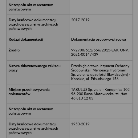
2017-2019
Dokumentacja osobowo-płacowa
992700/611/556/2015-SAK; UNP:
2021-00147439
Przedsiębiorstwo Inżynierii Ochrony
Środowiska i Merioracji Hydromel
Sp. z o.o. w upadłości likwidacyjnej -
Końskie, ul. Piłsudskiego 156
TABULUS Sp. z o.o.; Konopnica 102,
96-200 Rawa Mazowiecka; tel./fax
46 813 12 03
1950-2019