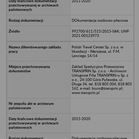
2011-2020
DOkumentacja osobowo-płacowa
992700/611/515/2015-SAK; UNP:
2021-00123973
Polish Travel Center Sp. z o.o. w
likwidacji - Warszawa, ul. F.M.
Lanciego 14/14
Zakład Spedycyjno-Przewozowy
TRANSPRIN Sp. z.o.o. - Archiwum
Usługowe Filia TRANSPRIN-u Sp. z
o.o., 24-100 Góra Puławska, ul.
Długa 34, tel. 818 805 004; 818 805
162, e-mail: biuro@transprin.pl;
www.transprin.pl
2015-2020
Dokumentacja osobowo-płacowa