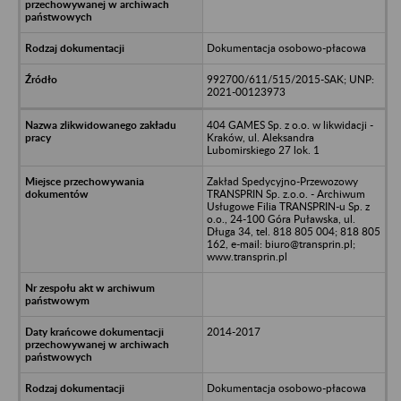
Dokumentacja osobowo-płacowa
992700/611/515/2015-SAK; UNP:
2021-00123973
404 GAMES Sp. z o.o. w likwidacji -
Kraków, ul. Aleksandra
Lubomirskiego 27 lok. 1
Zakład Spedycyjno-Przewozowy
TRANSPRIN Sp. z.o.o. - Archiwum
Usługowe Filia TRANSPRIN-u Sp. z
o.o., 24-100 Góra Puławska, ul.
Długa 34, tel. 818 805 004; 818 805
162, e-mail: biuro@transprin.pl;
www.transprin.pl
2014-2017
Dokumentacja osobowo-płacowa