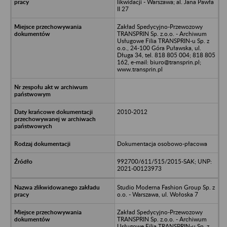
likwidacji - Warszawa; al. Jana Pawła
II 27
Zakład Spedycyjno-Przewozowy
TRANSPRIN Sp. z.o.o. - Archiwum
Usługowe Filia TRANSPRIN-u Sp. z
o.o., 24-100 Góra Puławska, ul.
Długa 34, tel. 818 805 004; 818 805
162, e-mail: biuro@transprin.pl;
www.transprin.pl
2010-2012
Dokumentacja osobowo-płacowa
992700/611/515/2015-SAK; UNP:
2021-00123973
Studio Moderna Fashion Group Sp. z
o.o. - Warszawa, ul. Wołoska 7
Zakład Spedycyjno-Przewozowy
TRANSPRIN Sp. z.o.o. - Archiwum
Usługowe Filia TRANSPRIN-u Sp. z