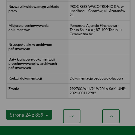
PROGRESS WAGOTRONIC S.A. w
upadłości - Chorzów, ul. Azotanów
21
Pomorska Agencja Finansowa -
Toruń Sp. z o.o.; 87-100 Toruń, ul.
Ceramiczna 6e
Dokumentacja osobowo-płacowa
992700/611/919/2016-SAK; UNP:
2021-00112982
Strona 24 z 859
<<
>>