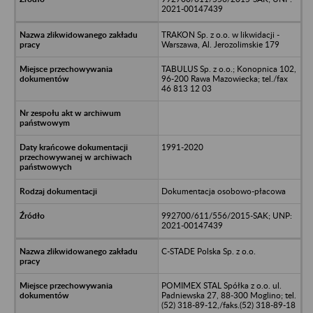
2021-00147439
TRAKON Sp. z o.o. w likwidacji -
Warszawa, Al. Jerozolimskie 179
TABULUS Sp. z o.o.; Konopnica 102,
96-200 Rawa Mazowiecka; tel./fax
46 813 12 03
1991-2020
Dokumentacja osobowo-płacowa
992700/611/556/2015-SAK; UNP:
2021-00147439
C-STADE Polska Sp. z o.o.
POMIMEX STAL Spółka z o.o. ul.
Padniewska 27, 88-300 Moglino; tel.
(52) 318-89-12,/faks.(52) 318-89-18