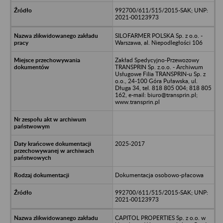
992700/611/515/2015-SAK; UNP:
2021-00123973
SILOFARMER POLSKA Sp. z o.o. -
Warszawa, al. Niepodległości 106
Zakład Spedycyjno-Przewozowy
TRANSPRIN Sp. z.o.o. - Archiwum
Usługowe Filia TRANSPRIN-u Sp. z
o.o., 24-100 Góra Puławska, ul.
Długa 34, tel. 818 805 004; 818 805
162, e-mail: biuro@transprin.pl;
www.transprin.pl
2025-2017
Dokumentacja osobowo-płacowa
992700/611/515/2015-SAK; UNP:
2021-00123973
CAPITOL PROPERTIES Sp. z o.o. w