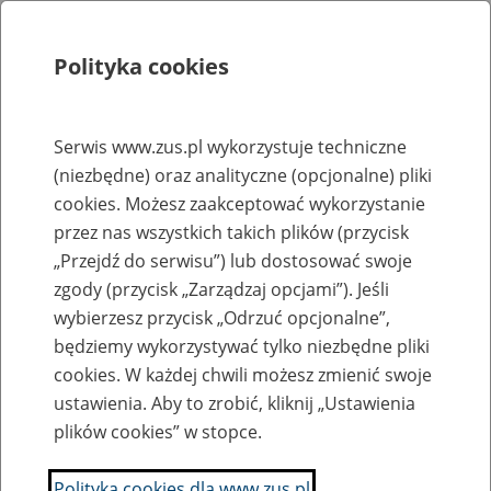
Polityka cookies
Szukaj
Menu
Serwis www.zus.pl wykorzystuje techniczne
(niezbędne) oraz analityczne (opcjonalne) pliki
Rejestry, ewidencje i archiwa
cookies. Możesz zaakceptować wykorzystanie
Baza zlikwidowanych lub
przez nas wszystkich takich plików (przycisk
„Przejdź do serwisu”) lub dostosować swoje
przekształconych zakładów pracy
zgody (przycisk „Zarządzaj opcjami”). Jeśli
wybierzesz przycisk „Odrzuć opcjonalne”,
Nazwa zakładu pracy:
będziemy wykorzystywać tylko niezbędne pliki
cookies. W każdej chwili możesz zmienić swoje
ustawienia. Aby to zrobić, kliknij „Ustawienia
plików cookies” w stopce.
SZUKAJ
Polityka cookies dla www.zus.pl