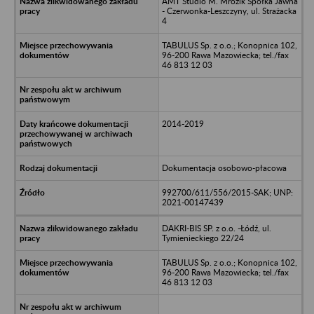
AMT Studio M. Mrozik Spółka Jawna
- Czerwonka-Leszczyny, ul. Strażacka
4
TABULUS Sp. z o.o.; Konopnica 102,
96-200 Rawa Mazowiecka; tel./fax
46 813 12 03
2014-2019
Dokumentacja osobowo-płacowa
992700/611/556/2015-SAK; UNP:
2021-00147439
DAKRI-BIS SP. z o.o. -Łódź, ul.
Tymienieckiego 22/24
TABULUS Sp. z o.o.; Konopnica 102,
96-200 Rawa Mazowiecka; tel./fax
46 813 12 03