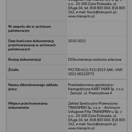
o.o., 24-100 Góra Puławska, ul.
Długa 34, tel. 818 805 004; 818 805
162, e-mail: biuro@transprin.pl;
www.transprin.pl
2010-2015
DOkumentacja osobowo-płacowa
992700/611/515/2015-SAK; UNP:
2021-00123973
Przedsiębiorstwo geodezyjno-
Kartograficzne KART MIAR Sp. z o.o.
- Zamość, ul. Przemysłowa 4
Zakład Spedycyjno-Przewozowy
TRANSPRIN Sp. z.o.o. - Archiwum
Usługowe Filia TRANSPRIN-u Sp. z
o.o., 24-100 Góra Puławska, ul.
Długa 34, tel. 818 805 004; 818 805
162, e-mail: biuro@transprin.pl;
www.transprin.pl