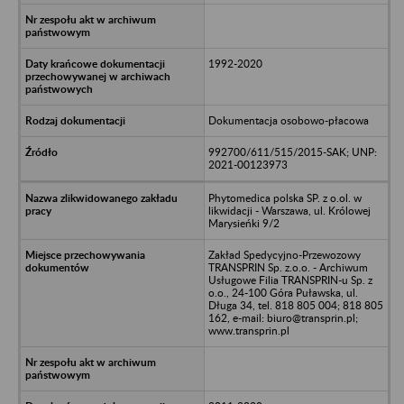
1992-2020
Dokumentacja osobowo-płacowa
992700/611/515/2015-SAK; UNP:
2021-00123973
Phytomedica polska SP. z o.ol. w
likwidacji - Warszawa, ul. Królowej
Marysieńki 9/2
Zakład Spedycyjno-Przewozowy
TRANSPRIN Sp. z.o.o. - Archiwum
Usługowe Filia TRANSPRIN-u Sp. z
o.o., 24-100 Góra Puławska, ul.
Długa 34, tel. 818 805 004; 818 805
162, e-mail: biuro@transprin.pl;
www.transprin.pl