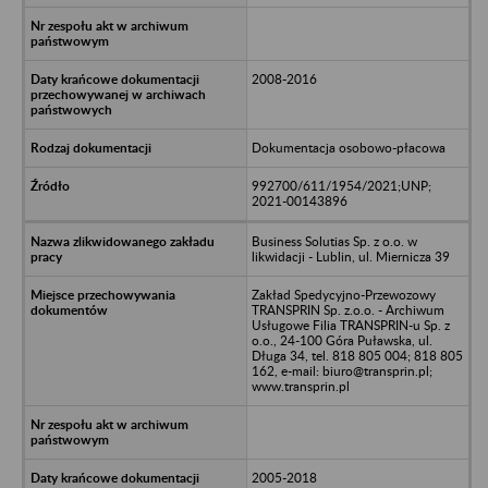
2008-2016
Dokumentacja osobowo-płacowa
992700/611/1954/2021;UNP;
2021-00143896
Business Solutias Sp. z o.o. w
likwidacji - Lublin, ul. Miernicza 39
Zakład Spedycyjno-Przewozowy
TRANSPRIN Sp. z.o.o. - Archiwum
Usługowe Filia TRANSPRIN-u Sp. z
o.o., 24-100 Góra Puławska, ul.
Długa 34, tel. 818 805 004; 818 805
162, e-mail: biuro@transprin.pl;
www.transprin.pl
2005-2018