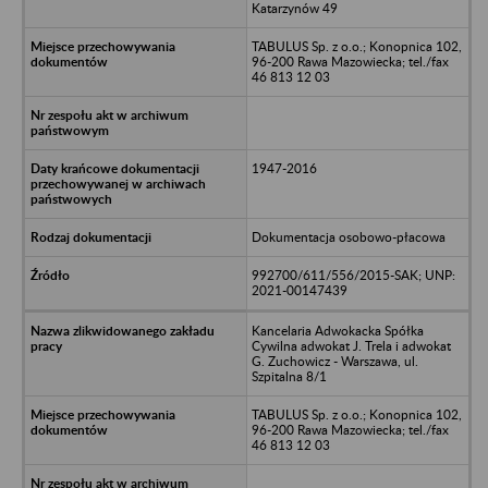
Katarzynów 49
TABULUS Sp. z o.o.; Konopnica 102,
96-200 Rawa Mazowiecka; tel./fax
46 813 12 03
1947-2016
Dokumentacja osobowo-płacowa
992700/611/556/2015-SAK; UNP:
2021-00147439
Kancelaria Adwokacka Spółka
Cywilna adwokat J. Trela i adwokat
G. Zuchowicz - Warszawa, ul.
Szpitalna 8/1
TABULUS Sp. z o.o.; Konopnica 102,
96-200 Rawa Mazowiecka; tel./fax
46 813 12 03