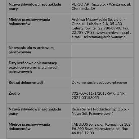
VERSO APT Sp.z o.o. - Warszawa, ul.
Chocimska 3A
Archiwa Mazowieckie Sp. z o.o. –
Glina, ul. Lubelska 2 A, 05-430
Celestynów; tel. 22 780-09-00, fax.
22 789-79-88; www.archiwamaz.pl ,
e-mail: sekretariat@archiwamaz.pl
Dokumentacja osobowo-płacowa
992700/611/1/2015-SAK; UNP:
2021-00158055
Reuss Seifert Production Sp. z o.o. -
Nowa Sól, Przemysłowa 4
TABULUS Sp. z o.o.; Konopnica 102,
96-200 Rawa Mazowiecka; tel./fax
46 813 12 03