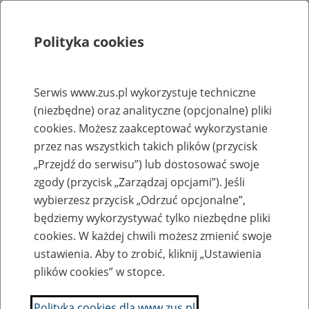
Polityka cookies
Szukaj
Menu
Serwis www.zus.pl wykorzystuje techniczne
(niezbędne) oraz analityczne (opcjonalne) pliki
Rejestry, ewidencje i archiwa
cookies. Możesz zaakceptować wykorzystanie
Baza zlikwidowanych lub
przez nas wszystkich takich plików (przycisk
„Przejdź do serwisu”) lub dostosować swoje
przekształconych zakładów pracy
zgody (przycisk „Zarządzaj opcjami”). Jeśli
wybierzesz przycisk „Odrzuć opcjonalne”,
Nazwa zakładu pracy:
będziemy wykorzystywać tylko niezbędne pliki
cookies. W każdej chwili możesz zmienić swoje
ustawienia. Aby to zrobić, kliknij „Ustawienia
plików cookies” w stopce.
SZUKAJ
Polityka cookies dla www.zus.pl