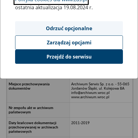
ostatnia aktualizacja 19.08.2024 r.
Wszystkie uwagi można przesyłać poprzez
formularz
Odrzuć opcjonalne
Zarządzaj opcjami
Ukryj wszystkie pozycje bazy
Przejdź do serwisu
GG Bearing Components Spółka z
o.o. w likwidacji - Wrocław, ul.
Hipolita Cegielskiego 18/1
Archiwum Serwis Sp. z o.o. - 55-065
Jordanów Śląski, ul. Kolejowa 8A
info@archiwum.wroc.pl
www.archiwum.wroc.pl
2011-2019