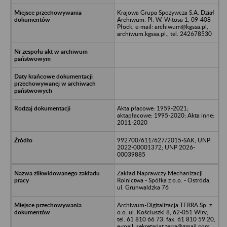
Krajowa Grupa Spożywcza S.A. Dział
Archiwum. Pl. W. Witosa 1, 09-408
Płock, e-mail: archiwum@kgssa.pl,
archiwum.kgssa.pl., tel. 242678530
Akta płacowe: 1959-2021;
aktapłacowe: 1995-2020; Akta inne:
2011-2020
992700/611/627/2015-SAK; UNP:
2022-00001372; UNP 2026-
00039885
Zakład Naprawczy Mechanizacji
Rolnictwa - Spółka z o.o. - Ostróda,
ul. Grunwaldzka 76
Archiwum-Digitalizacja TERRA Sp. z
o.o. ul. Kościuszki 8, 62-051 Wiry;
tel. 61 810 66 73; fax. 61 810 59 20,
e-mail: sekretariat.terra@gmail.com