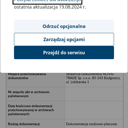
ostatnia aktualizacja 19.08.2024 r.
Wszystkie uwagi można przesyłać poprzez
formularz
Odrzuć opcjonalne
Zarządzaj opcjami
Ukryj wszystkie pozycje bazy
Przejdź do serwisu
Dom i Styl SP. z o.o. - Bydgoszcz, ul.
Fordońska 333
Składnica Dokumentów NOVIS-
TRADE Sp. z o.o. 85-145 Bydgoszcz,
ul. Lidzbarska 1
Dokumentacja osobowo-płacowa