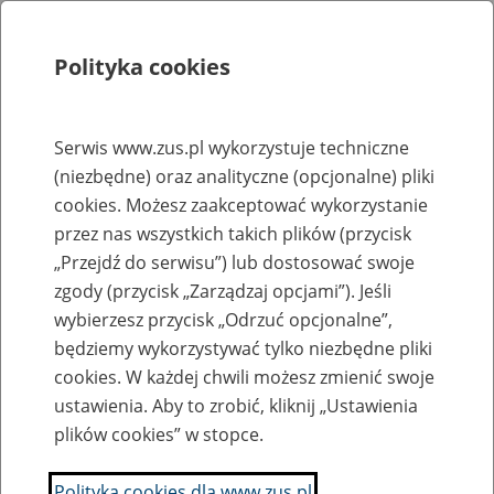
Polityka cookies
Szukaj
Menu
Serwis www.zus.pl wykorzystuje techniczne
(niezbędne) oraz analityczne (opcjonalne) pliki
Rejestry, ewidencje i archiwa
cookies. Możesz zaakceptować wykorzystanie
Baza zlikwidowanych lub
przez nas wszystkich takich plików (przycisk
„Przejdź do serwisu”) lub dostosować swoje
przekształconych zakładów pracy
zgody (przycisk „Zarządzaj opcjami”). Jeśli
wybierzesz przycisk „Odrzuć opcjonalne”,
Nazwa zakładu pracy:
będziemy wykorzystywać tylko niezbędne pliki
cookies. W każdej chwili możesz zmienić swoje
ustawienia. Aby to zrobić, kliknij „Ustawienia
plików cookies” w stopce.
SZUKAJ
Polityka cookies dla www.zus.pl