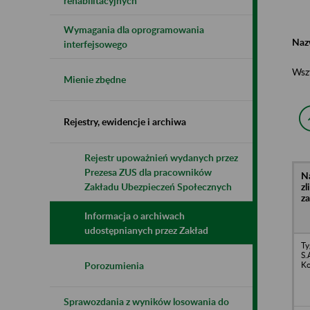
rehabilitacyjnych
Wymagania dla oprogramowania
Naz
interfejsowego
Wsz
Mienie zbędne
Rejestry, ewidencje i archiwa
Rejestr upoważnień wydanych przez
Prezesa ZUS dla pracowników
N
z
Zakładu Ubezpieczeń Społecznych
z
Informacja o archiwach
udostępnianych przez Zakład
Ty
S.
Ko
Porozumienia
Sprawozdania z wyników losowania do