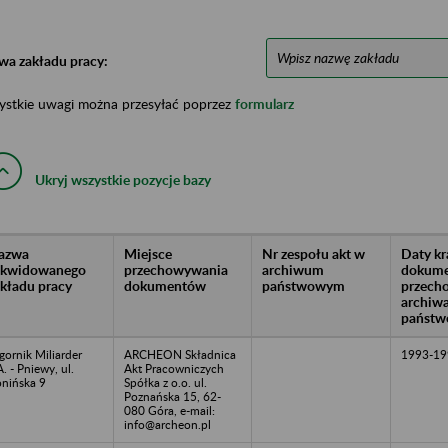
wa zakładu pracy:
ystkie uwagi można przesyłać poprzez
formularz
Ukryj wszystkie pozycje bazy
azwa
Miejsce
Nr zespołu akt w
Daty k
likwidowanego
przechowywania
archiwum
dokume
akładu pracy
dokumentów
państwowym
przech
archiw
państw
gornik Miliarder
ARCHEON Składnica
1993-19
A. - Pniewy, ul.
Akt Pracowniczych
nińska 9
Spółka z o.o. ul.
Poznańska 15, 62-
080 Góra, e-mail:
info@archeon.pl