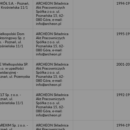
KÓŁ S.A. - Poznań,
ARCHEON Składnica
1994-19
. Krośnieńska 11/1
Akt Pracowniczych
Spółka z o.o. ul.
Poznańska 15, 62-
080 Góra, e-mail:
info@archeon.pl
elkopolski Dom
ARCHEON Składnica
1995-19
ktoringowy Sp. z
Akt Pracowniczych
o. - Poznań, ul.
Spółka z o.o. ul.
ośnieńska 11/1
Poznańska 15, 62-
080 Góra, e-mail:
info@archeon.pl
 Wielkopolska SP.
ARCHEON Składnica
2001-20
o.o. w upadłości
Akt Pracowniczych
kwidacyjnej -
Spółka z o.o. ul.
znań, ul. Przemyska
Poznańska 15, 62-
9
080 Góra, e-mail:
info@archeon.pl
LT Sp. z o.o. -
ARCHEON Składnica
1992-19
znań, ul.
Akt Pracowniczych
ośnieńska 11/1
Spółka z o.o. ul.
Poznańska 15, 62-
080 Góra, e-mail:
info@archeon.pl
REXIM Sp. z o.o. -
ARCHEON Składnica
1994-19
znań ,ul.
Akt Pracowniczych