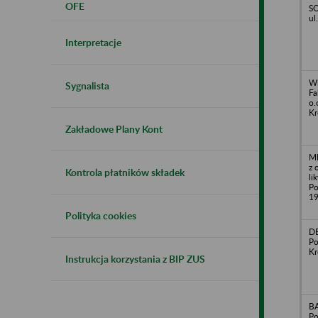
OFE
SO
ul
Interpretacje
Wi
Sygnalista
Fa
o.
Kr
Zakładowe Plany Kont
ME
z 
Kontrola płatników składek
li
Po
1
Polityka cookies
DE
Po
Kr
Instrukcja korzystania z BIP ZUS
BA
Po