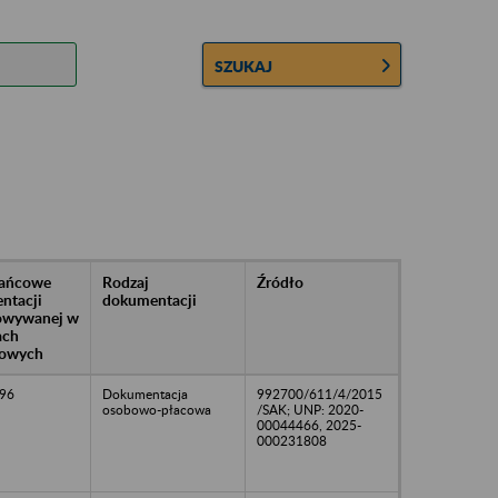
SZUKAJ
rańcowe
Rodzaj
Źródło
ntacji
dokumentacji
owywanej w
ach
owych
96
Dokumentacja
992700/611/4/2015
osobowo-płacowa
/SAK; UNP: 2020-
00044466, 2025-
000231808