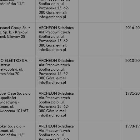
ośnieńska 11/1
Spółka z o.o. ul.
Poznańska 15, 62-
080 Góra, e-mail:
info@archeon.pl
rsonel Group Sp. z
ARCHEON Składnica
2016-20
o. Sp. k. - Kraków,
Akt Pracowniczych
nek Główny 28
Spółka z o.o. ul.
Poznańska 15, 62-
080 Góra, e-mail:
info@archeon.pl
O ELEKTRO S.A. -
ARCHEON Składnica
2010-20
strzyn
Akt Pracowniczych
elkopolski, ul.
Spółka z o.o. ul.
zesińska 70
Poznańska 15, 62-
080 Góra, e-mail:
info@archeon.pl
bel Oase Sp. z o.o.
ARCHEON Składnica
1991-20
upadłości
Akt Pracowniczych
kwidacyjnej -
Spółka z o.o. ul.
znań, ul.
Poznańska 15, 62-
wiecenia 101/67
080 Góra, e-mail:
info@archeon.pl
oker Sp. z o.o. -
ARCHEON Składnica
1993-19
znań, ul.
Akt Pracowniczych
ośnieńska 11/1
Spółka z o.o. ul.
Poznańska 15, 62-