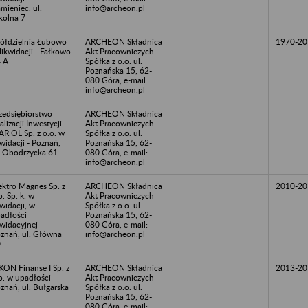
mieniec, ul.
info@archeon.pl
kolna 7
ółdzielnia Łubowo
ARCHEON Składnica
1970-20
likwidacji - Fałkowo
Akt Pracowniczych
 A
Spółka z o.o. ul.
Poznańska 15, 62-
080 Góra, e-mail:
info@archeon.pl
zedsiębiorstwo
ARCHEON Składnica
alizacji Inwestycji
Akt Pracowniczych
R OL Sp. z o.o. w
Spółka z o.o. ul.
kwidacji - Poznań,
Poznańska 15, 62-
. Obodrzycka 61
080 Góra, e-mail:
info@archeon.pl
ektro Magnes Sp. z
ARCHEON Składnica
2010-20
o. Sp. k. w
Akt Pracowniczych
kwidacji, w
Spółka z o.o. ul.
adłości
Poznańska 15, 62-
kwidacyjnej -
080 Góra, e-mail:
znań, ul. Główna
info@archeon.pl
0
KON Finanse I Sp. z
ARCHEON Składnica
2013-20
o. w upadłości -
Akt Pracowniczych
znań, ul. Bułgarska
Spółka z o.o. ul.
4
Poznańska 15, 62-
080 Góra, e-mail: