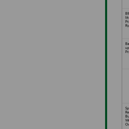
BI
li
Pr
R
Ba
up
Pr
Sp
R
Bu
Wr
Od