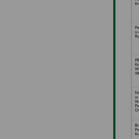
Kr
Pe
o.
Ry
PB
Ko
Wi
Wr
Mo
w 
li
Po
Oś
Br
Po
Kr