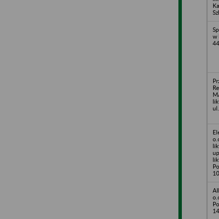
Ka
Sz
Sp
w 
44
Pr
Re
MA
li
ul
El
o.
li
up
li
Po
1
AI
o.
Po
1