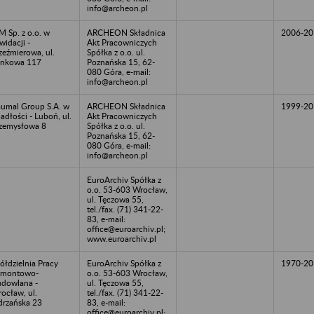
info@archeon.pl
M Sp. z o.o. w
ARCHEON Składnica
2006-20
kwidacji -
Akt Pracowniczych
zeźmierowa, ul.
Spółka z o.o. ul.
ynkowa 117
Poznańska 15, 62-
080 Góra, e-mail:
info@archeon.pl
umal Group S.A. w
ARCHEON Składnica
1999-20
adłości - Luboń, ul.
Akt Pracowniczych
zemysłowa 8
Spółka z o.o. ul.
Poznańska 15, 62-
080 Góra, e-mail:
info@archeon.pl
EuroArchiv Spółka z
o.o. 53-603 Wrocław,
ul. Tęczowa 55,
tel./fax. (71) 341-22-
83, e-mail:
office@euroarchiv.pl;
www.euroarchiv.pl
ółdzielnia Pracy
EuroArchiv Spółka z
1970-20
emontowo-
o.o. 53-603 Wrocław,
dowlana -
ul. Tęczowa 55,
ocław, ul.
tel./fax. (71) 341-22-
rzańska 23
83, e-mail:
office@euroarchiv.pl;