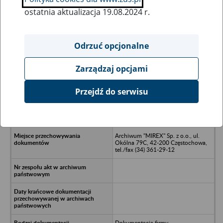
ostatnia aktualizacja 19.08.2024 r.
Wszystkie uwagi można przesyłać poprzez
formularz
Odrzuć opcjonalne
Zarządzaj opcjami
Ukryj wszystkie pozycje bazy
Przejdź do serwisu
STYROKON Spółka z o.o. w
Koniecpolu - Częstochowa, ul. Bór
147
Archiwum "MIREX" Sp. z o.o., ul.
Okólna 79C, 42-200 Częstochowa,
tel./fax (34) 361-29-12
Dokumentacja firmy