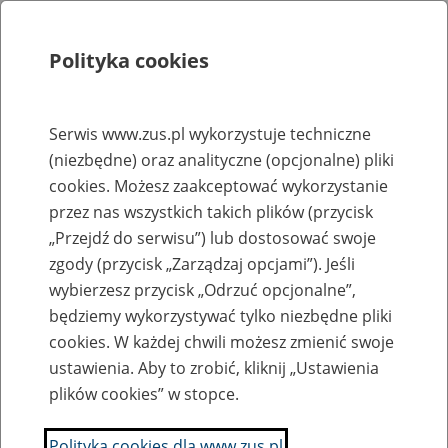
Polityka cookies
Szukaj
Menu
Serwis www.zus.pl wykorzystuje techniczne
(niezbędne) oraz analityczne (opcjonalne) pliki
Rejestry, ewidencje i archiwa
cookies. Możesz zaakceptować wykorzystanie
Baza zlikwidowanych lub
przez nas wszystkich takich plików (przycisk
„Przejdź do serwisu”) lub dostosować swoje
przekształconych zakładów pracy
zgody (przycisk „Zarządzaj opcjami”). Jeśli
wybierzesz przycisk „Odrzuć opcjonalne”,
Nazwa zakładu pracy:
będziemy wykorzystywać tylko niezbędne pliki
cookies. W każdej chwili możesz zmienić swoje
ustawienia. Aby to zrobić, kliknij „Ustawienia
plików cookies” w stopce.
SZUKAJ
Polityka cookies dla www.zus.pl