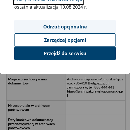
ostatnia aktualizacja 19.08.2024 r.
Wszystkie uwagi można przesyłać poprzez
formularz
Odrzuć opcjonalne
Zarządzaj opcjami
Ukryj wszystkie pozycje bazy
Przejdź do serwisu
Przedsiębiorstwo Budowlane
BUDICO Sp. z o.o. - Bydgoszcz, ul.
Ołowiana 23
Archiwum Kujawsko-Pomorskie Sp. z
o.o. - 85-410 Bydgoszcz, ul.
Jarmużowa 6, tel. 888 444 441
biuro@archiwakujawskopomorskie.p
l