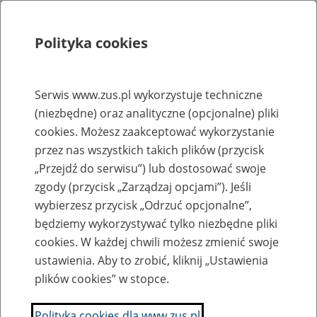
Polityka cookies
Szukaj
Menu
Serwis www.zus.pl wykorzystuje techniczne
(niezbędne) oraz analityczne (opcjonalne) pliki
Rejestry, ewidencje i archiwa
cookies. Możesz zaakceptować wykorzystanie
Baza zlikwidowanych lub
przez nas wszystkich takich plików (przycisk
„Przejdź do serwisu”) lub dostosować swoje
przekształconych zakładów pracy
zgody (przycisk „Zarządzaj opcjami”). Jeśli
wybierzesz przycisk „Odrzuć opcjonalne”,
Nazwa zakładu pracy:
będziemy wykorzystywać tylko niezbędne pliki
cookies. W każdej chwili możesz zmienić swoje
ustawienia. Aby to zrobić, kliknij „Ustawienia
plików cookies” w stopce.
SZUKAJ
Polityka cookies dla www.zus.pl