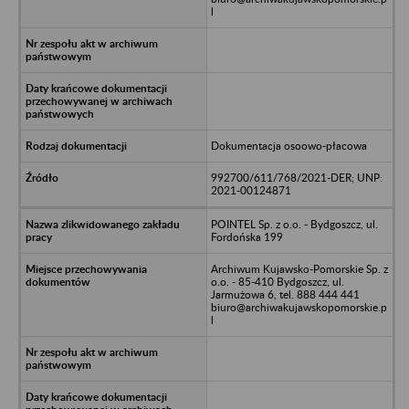
l
Dokumentacja osoowo-płacowa
992700/611/768/2021-DER; UNP:
2021-00124871
POINTEL Sp. z o.o. - Bydgoszcz, ul.
Fordońska 199
Archiwum Kujawsko-Pomorskie Sp. z
o.o. - 85-410 Bydgoszcz, ul.
Jarmużowa 6, tel. 888 444 441
biuro@archiwakujawskopomorskie.p
l