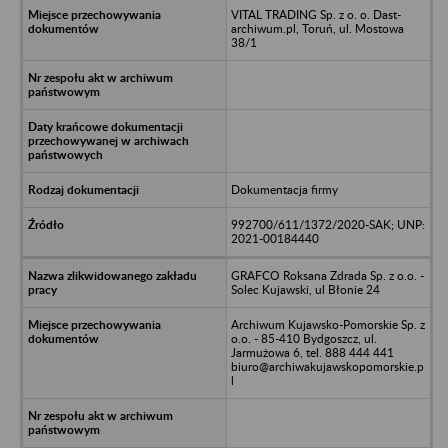
VITAL TRADING Sp. z o. o. Dast-
archiwum.pl, Toruń, ul. Mostowa
38/1
Dokumentacja firmy
992700/611/1372/2020-SAK; UNP:
2021-00184440
GRAFCO Roksana Zdrada Sp. z o.o. -
Solec Kujawski, ul Błonie 24
Archiwum Kujawsko-Pomorskie Sp. z
o.o. - 85-410 Bydgoszcz, ul.
Jarmużowa 6, tel. 888 444 441
biuro@archiwakujawskopomorskie.p
l