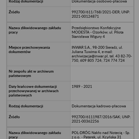
Dokumentacja osobowo-płacowa
992700/611/768/2021-DER; UNP:
2021-00124871
Przedsiębiorstwo Konfekcyjne
MODESTA - Ozorków; ul. Pilota
Stanisława Wigury 4
INWAR S.A., 98-200 Sieradz, ul.
Juliana Tuwima 4, e-mail:
archiwizacja@inwar.pl, tel. 43 82-70-
750, 609 805 724; 724 774 724
1989 - 2021
Dokumentacja kadrowo-płacowa
992700/6111987/2016/SAK; UNP:
2021-00362256
POL-DRÓG Nakło nad Notecią - Sp.
z o.o. - Paterek, ul. Kcyńska 31