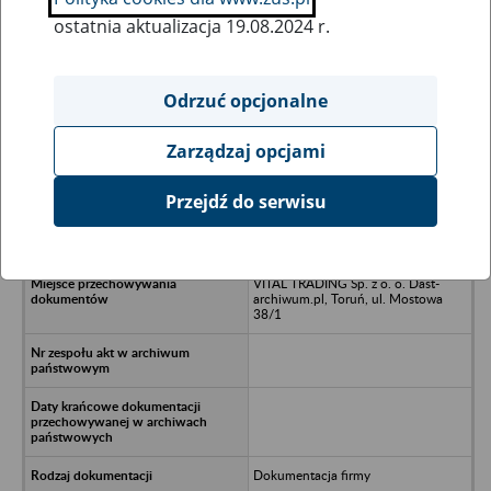
ostatnia aktualizacja 19.08.2024 r.
Wszystkie uwagi można przesyłać poprzez
formularz
Odrzuć opcjonalne
Zarządzaj opcjami
Ukryj wszystkie pozycje bazy
Przejdź do serwisu
PPUH PREFABEX Spółka z o.o. -
Gryfice
VITAL TRADING Sp. z o. o. Dast-
archiwum.pl, Toruń, ul. Mostowa
38/1
Dokumentacja firmy