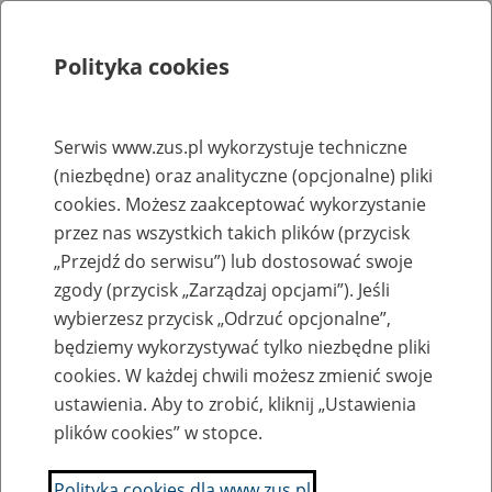
Polityka cookies
Szukaj
Menu
Serwis www.zus.pl wykorzystuje techniczne
(niezbędne) oraz analityczne (opcjonalne) pliki
Rejestry, ewidencje i archiwa
cookies. Możesz zaakceptować wykorzystanie
Baza zlikwidowanych lub
przez nas wszystkich takich plików (przycisk
„Przejdź do serwisu”) lub dostosować swoje
przekształconych zakładów pracy
zgody (przycisk „Zarządzaj opcjami”). Jeśli
wybierzesz przycisk „Odrzuć opcjonalne”,
Nazwa zakładu pracy:
będziemy wykorzystywać tylko niezbędne pliki
cookies. W każdej chwili możesz zmienić swoje
ustawienia. Aby to zrobić, kliknij „Ustawienia
plików cookies” w stopce.
SZUKAJ
Polityka cookies dla www.zus.pl