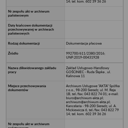
14; tel. kom. 602 39 36 26
Dokumentacja płacowa
992700/611/2380/2016;
UNP:2019-00431928
Zakład Usługowo-Handlowy
GOŚCINIEC - Ruda Śląska , ul.
Kalinowa 11
Archiwum Usługowe "AKTA" Spółka
z o.o., 98-200 Sieradz, ul. M. Reja
1B, tel./fax: 043 822 74 01; e-mail:
biuro@archiwum-akta.pl;
archiwum@archiwum-akta.pl;
Kancelaria - 98-200 Sieradz, ul. A.
Mickiewicza 6, tel./fax: 043 822 79
14; tel. kom. 602 39 36 26