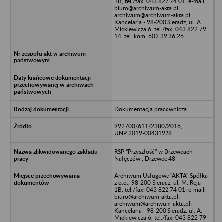
1B, tel./fax: 043 822 74 01; e-mail:
biuro@archiwum-akta.pl;
archiwum@archiwum-akta.pl;
Kancelaria - 98-200 Sieradz, ul. A.
Mickiewicza 6, tel./fax: 043 822 79
14; tel. kom. 602 39 36 26
Dokumentacja pracownicza
992700/611/2380/2016;
UNP:2019-00431928
RSP "Przyszłość" w Drzewcach -
Nałęczów , Drzewce 48
Archiwum Usługowe "AKTA" Spółka
z o.o., 98-200 Sieradz, ul. M. Reja
1B, tel./fax: 043 822 74 01; e-mail:
biuro@archiwum-akta.pl;
archiwum@archiwum-akta.pl;
Kancelaria - 98-200 Sieradz, ul. A.
Mickiewicza 6, tel./fax: 043 822 79