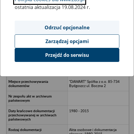
ostatnia aktualizacja 19.08.2024 r.
Wszystkie uwagi można przesyłać poprzez
formularz
Odrzuć opcjonalne
Zarządzaj opcjami
Ukryj wszystkie pozycje bazy
Przejdź do serwisu
JML Facility Management Spółka z
o.o. w upadłości - Bydgoszcz,
Dąbrowa 20
"DAWART" Spółka z o.o. 85-734
Bydgoszcz ul. Boczna 2
1980 - 2015
Akta osobowe i dokumentacja
płacowa :1980-2015