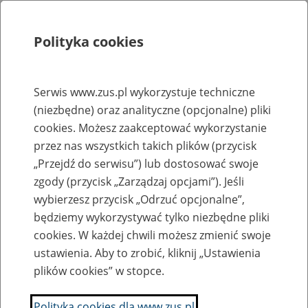
Polityka cookies
Szukaj
Menu
Serwis www.zus.pl wykorzystuje techniczne
(niezbędne) oraz analityczne (opcjonalne) pliki
Rejestry, ewidencje i archiwa
cookies. Możesz zaakceptować wykorzystanie
Baza zlikwidowanych lub
przez nas wszystkich takich plików (przycisk
„Przejdź do serwisu”) lub dostosować swoje
przekształconych zakładów pracy
zgody (przycisk „Zarządzaj opcjami”). Jeśli
wybierzesz przycisk „Odrzuć opcjonalne”,
Nazwa zakładu pracy:
będziemy wykorzystywać tylko niezbędne pliki
cookies. W każdej chwili możesz zmienić swoje
ustawienia. Aby to zrobić, kliknij „Ustawienia
plików cookies” w stopce.
SZUKAJ
Polityka cookies dla www.zus.pl