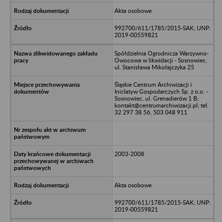
Akta osobowe
992700/611/1785/2015-SAK; UNP:
2019-00559821
Spółdzielnia Ogrodnicza Warzywno-
Owocowa w likwidacji - Sosnowiec,
ul. Stanisława Mikołajczyka 25
Śląskie Centrum Archiwizacji i
Iniclatyw Gospodarczych Sp. z o.o. -
Sosnowiec, ul. Grenadierów 1 B;
kontakt@centrumarchiwizacji.pl; tel.
32 297 38 56, 503 048 911
2003-2008
Akta osobowe
992700/611/1785/2015-SAK; UNP:
2019-00559821