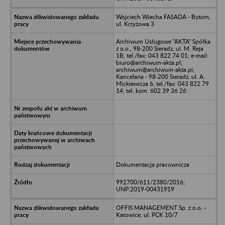
Wojciech Wiecha FASADA - Bytom,
ul. Krzyżowa 3
Archiwum Usługowe "AKTA" Spółka
z o.o., 98-200 Sieradz, ul. M. Reja
1B, tel./fax: 043 822 74 01; e-mail:
biuro@archiwum-akta.pl;
archiwum@archiwum-akta.pl;
Kancelaria - 98-200 Sieradz, ul. A.
Mickiewicza 6, tel./fax: 043 822 79
14; tel. kom. 602 39 36 26
Dokumentacja pracownicza
992700/611/2380/2016;
UNP:2019-00431919
OFFIS MANAGEMENT Sp. z o.o. -
Katowice, ul. PCK 10/7