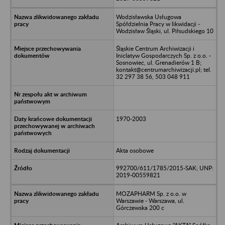
Wodzisławska Usługowa
Spółdzielnia Pracy w likwidacji -
Wodzisław Śląski, ul. Piłsudskiego 10
Śląskie Centrum Archiwizacji i
Iniclatyw Gospodarczych Sp. z o.o. -
Sosnowiec, ul. Grenadierów 1 B;
kontakt@centrumarchiwizacji.pl; tel.
32 297 38 56, 503 048 911
1970-2003
Akta osobowe
992700/611/1785/2015-SAK; UNP:
2019-00559821
MOZAPHARM Sp. z o.o. w
Warszawie - Warszawa, ul.
Górczewska 200 c