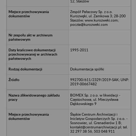
12, Staszów
Zespół Pałacowy Sp. z o.o.
Kurozwęki, ul. Zamkowa 3; 28-200
Staszów; www.kurozweki.com;
poczta@kurozweki.com
1995-2011
Dokumentacja spółki
992700/611/2329/2019-SAK; UNP:
2019-00667482
BOMEX Sp. z o.o. w likwidacji -
Częstochowa, ul. Mieczysława
Dąbkowskiego 9
Śląskie Centrum Archiwizacji i
Iniclatyw Gospodarczych Sp. z o.o. -
Sosnowiec, ul. Grenadierów 1 B;
kontakt@centrumarchiwizacji.pl; tel.
32 297 38 56, 503 048 911