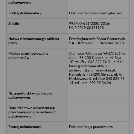
Dokumentacja osobowo-płacowa
992700/611/2380/2016;
UNP:2019-00431928
Przedsiębiorstwo Robót Górniczych
S.A. - Katowice, ul. Damrota 16/18
Archiwum Usługowe "AKTA" Spółka
z o.o., 98-200 Sieradz, ul. M. Reja
1B, tel./fax: 043 822 74 01; e-mail:
biuro@archiwum-akta.pl;
archiwum@archiwum-akta.pl;
Kancelaria - 98-200 Sieradz, ul. A.
Mickiewicza 6, tel./fax: 043 822 79
14; tel. kom. 602 39 36 26
Dokumentacja pracownicza