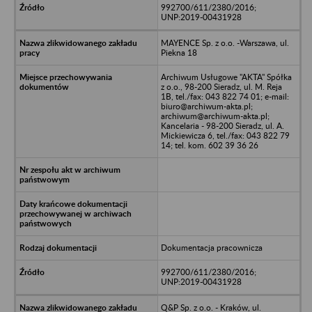
992700/611/2380/2016;
UNP:2019-00431928
MAYENCE Sp. z o.o. -Warszawa, ul.
Piekna 18
Archiwum Usługowe "AKTA" Spółka
z o.o., 98-200 Sieradz, ul. M. Reja
1B, tel./fax: 043 822 74 01; e-mail:
biuro@archiwum-akta.pl;
archiwum@archiwum-akta.pl;
Kancelaria - 98-200 Sieradz, ul. A.
Mickiewicza 6, tel./fax: 043 822 79
14; tel. kom. 602 39 36 26
Dokumentacja pracownicza
992700/611/2380/2016;
UNP:2019-00431928
Q&P Sp. z o.o. - Kraków, ul.