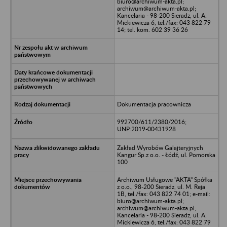
biuro@archiwum-akta.pl;
archiwum@archiwum-akta.pl;
Kancelaria - 98-200 Sieradz, ul. A.
Mickiewicza 6, tel./fax: 043 822 79
14; tel. kom. 602 39 36 26
Dokumentacja pracownicza
992700/611/2380/2016;
UNP:2019-00431928
Zakład Wyrobów Galajteryjnych
Kangur Sp.z o.o. - Łódź, ul. Pomorska
100
Archiwum Usługowe "AKTA" Spółka
z o.o., 98-200 Sieradz, ul. M. Reja
1B, tel./fax: 043 822 74 01; e-mail:
biuro@archiwum-akta.pl;
archiwum@archiwum-akta.pl;
Kancelaria - 98-200 Sieradz, ul. A.
Mickiewicza 6, tel./fax: 043 822 79