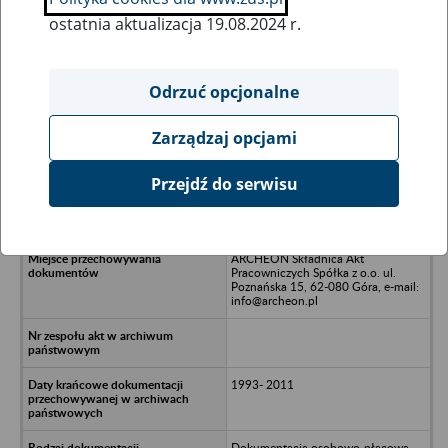
ostatnia aktualizacja 19.08.2024 r.
Wszystkie uwagi można przesyłać poprzez
formularz
Odrzuć opcjonalne
Zarządzaj opcjami
Ukryj wszystkie pozycje bazy
Przejdź do serwisu
ACM MARI CAR Czesław Maryniak -
Poznań, ul. Metalowa 1
ARCHEON Składnica Akt
Pracowniczych Spółka z o.o. ul.
Poznańska 15, 62-080 Góra, e-mail:
info@archeon.pl
1993- 2011
Dokumentacja osobowo-płacowa