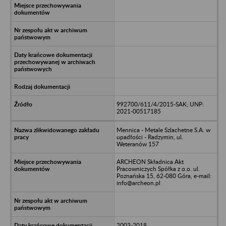
992700/611/4/2015-SAK; UNP:
2021-00517185
Mennica - Metale Szlachetne S.A. w
upadłości - Radzymin, ul.
Weteranów 157
ARCHEON Składnica Akt
Pracowniczych Spółka z o.o. ul.
Poznańska 15, 62-080 Góra, e-mail:
info@archeon.pl
2003-2018