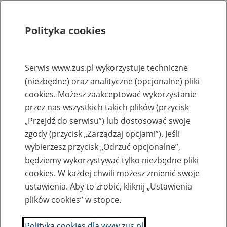
Polityka cookies
Szukaj
Menu
Serwis www.zus.pl wykorzystuje techniczne
(niezbędne) oraz analityczne (opcjonalne) pliki
Rejestry, ewidencje i archiwa
cookies. Możesz zaakceptować wykorzystanie
Baza zlikwidowanych lub
przez nas wszystkich takich plików (przycisk
„Przejdź do serwisu”) lub dostosować swoje
przekształconych zakładów pracy
zgody (przycisk „Zarządzaj opcjami”). Jeśli
wybierzesz przycisk „Odrzuć opcjonalne”,
Nazwa zakładu pracy:
będziemy wykorzystywać tylko niezbędne pliki
cookies. W każdej chwili możesz zmienić swoje
ustawienia. Aby to zrobić, kliknij „Ustawienia
plików cookies” w stopce.
SZUKAJ
Polityka cookies dla www.zus.pl