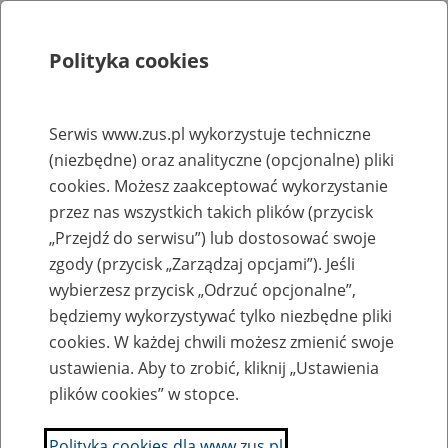
Polityka cookies
Szukaj
Menu
Serwis www.zus.pl wykorzystuje techniczne
(niezbędne) oraz analityczne (opcjonalne) pliki
Rejestry, ewidencje i archiwa
cookies. Możesz zaakceptować wykorzystanie
Baza zlikwidowanych lub
przez nas wszystkich takich plików (przycisk
„Przejdź do serwisu”) lub dostosować swoje
przekształconych zakładów pracy
zgody (przycisk „Zarządzaj opcjami”). Jeśli
wybierzesz przycisk „Odrzuć opcjonalne”,
Nazwa zakładu pracy:
będziemy wykorzystywać tylko niezbędne pliki
cookies. W każdej chwili możesz zmienić swoje
ustawienia. Aby to zrobić, kliknij „Ustawienia
plików cookies” w stopce.
SZUKAJ
Polityka cookies dla www.zus.pl