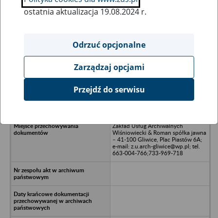
ostatnia aktualizacja 19.08.2024 r.
Wszystkie uwagi można przesyłać poprzez
formularz
Odrzuć opcjonalne
Zarządzaj opcjami
Ukryj wszystkie pozycje bazy
Przejdź do serwisu
Bison - Gliwice
Zakład Usług Archiwalnych
Wiśniowiecki & Roman spółka jawna
– 41-100 Gliwice, Plac Piastów 6A;
e-mail: z.u.arch-gliwice@wp.pl; tel.
663-004-766;733-969-718