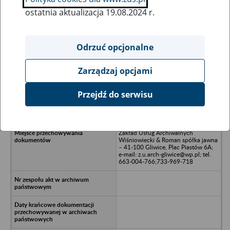
ostatnia aktualizacja 19.08.2024 r.
Wszystkie uwagi można przesyłać poprzez
formularz
Odrzuć opcjonalne
Zarządzaj opcjami
Ukryj wszystkie pozycje bazy
Przejdź do serwisu
Panstwowa Inspekcja Nadzoru
Budowlanego - Gliwice
Zakład Usług Archiwalnych
Wiśniowiecki & Roman spółka jawna
– 41-100 Gliwice, Plac Piastów 6A;
e-mail: z.u.arch-gliwice@wp.pl; tel.
663-004-766;733-969-718