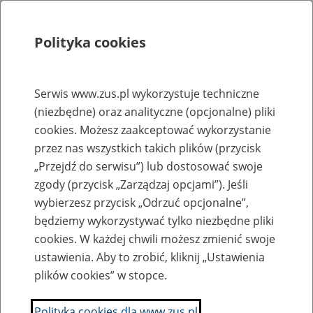
Polityka cookies
Szukaj
Menu
Serwis www.zus.pl wykorzystuje techniczne
(niezbędne) oraz analityczne (opcjonalne) pliki
Rejestry, ewidencje i archiwa
cookies. Możesz zaakceptować wykorzystanie
Baza zlikwidowanych lub
przez nas wszystkich takich plików (przycisk
„Przejdź do serwisu”) lub dostosować swoje
przekształconych zakładów pracy
zgody (przycisk „Zarządzaj opcjami”). Jeśli
wybierzesz przycisk „Odrzuć opcjonalne”,
Nazwa zakładu pracy:
będziemy wykorzystywać tylko niezbędne pliki
cookies. W każdej chwili możesz zmienić swoje
ustawienia. Aby to zrobić, kliknij „Ustawienia
plików cookies” w stopce.
SZUKAJ
Polityka cookies dla www.zus.pl