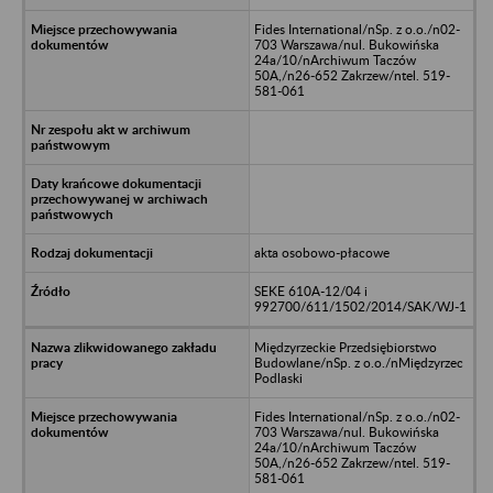
Fides International/nSp. z o.o./n02-
703 Warszawa/nul. Bukowińska
24a/10/nArchiwum Taczów
50A,/n26-652 Zakrzew/ntel. 519-
581-061
akta osobowo-płacowe
SEKE 610A-12/04 i
992700/611/1502/2014/SAK/WJ-1
Międzyrzeckie Przedsiębiorstwo
Budowlane/nSp. z o.o./nMiędzyrzec
Podlaski
Fides International/nSp. z o.o./n02-
703 Warszawa/nul. Bukowińska
24a/10/nArchiwum Taczów
50A,/n26-652 Zakrzew/ntel. 519-
581-061