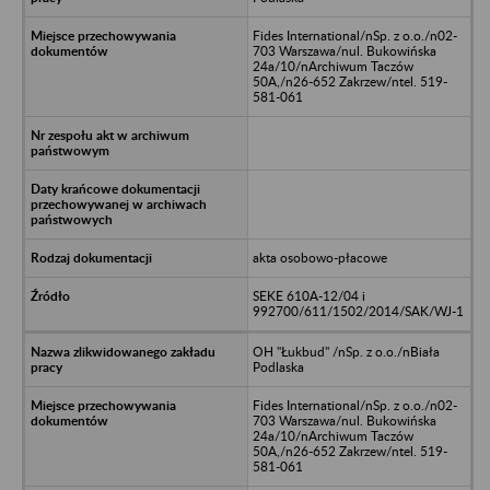
Fides International/nSp. z o.o./n02-
703 Warszawa/nul. Bukowińska
24a/10/nArchiwum Taczów
50A,/n26-652 Zakrzew/ntel. 519-
581-061
akta osobowo-płacowe
SEKE 610A-12/04 i
992700/611/1502/2014/SAK/WJ-1
OH "Łukbud" /nSp. z o.o./nBiała
Podlaska
Fides International/nSp. z o.o./n02-
703 Warszawa/nul. Bukowińska
24a/10/nArchiwum Taczów
50A,/n26-652 Zakrzew/ntel. 519-
581-061