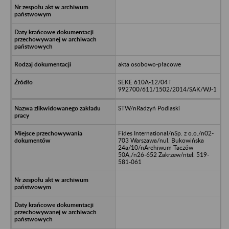
akta osobowo-płacowe
SEKE 610A-12/04 i
992700/611/1502/2014/SAK/WJ-1
STW/nRadzyń Podlaski
Fides International/nSp. z o.o./n02-
703 Warszawa/nul. Bukowińska
24a/10/nArchiwum Taczów
50A,/n26-652 Zakrzew/ntel. 519-
581-061