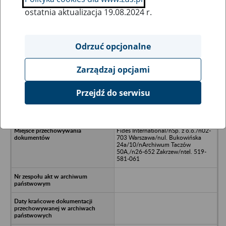
ostatnia aktualizacja 19.08.2024 r.
Wszystkie uwagi można przesyłać poprzez
formularz
Odrzuć opcjonalne
Zarządzaj opcjami
Ukryj wszystkie pozycje bazy
Przejdź do serwisu
Drewozbyt Sp. z o.o./nBiała
Podlaska
Fides International/nSp. z o.o./n02-
703 Warszawa/nul. Bukowińska
24a/10/nArchiwum Taczów
50A,/n26-652 Zakrzew/ntel. 519-
581-061