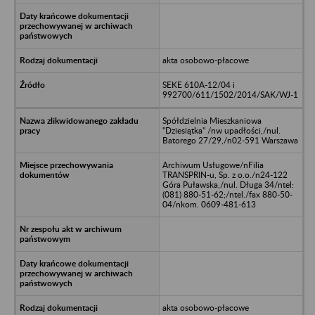
akta osobowo-płacowe
SEKE 610A-12/04 i
992700/611/1502/2014/SAK/WJ-1
Spółdzielnia Mieszkaniowa
"Dziesiątka" /nw upadłości,/nul.
Batorego 27/29,/n02-591 Warszawa
Archiwum Usługowe/nFilia
TRANSPRIN-u, Sp. z o.o./n24-122
Góra Puławska,/nul. Długa 34/ntel:
(081) 880-51-62;/ntel./fax 880-50-
04/nkom. 0609-481-613
akta osobowo-płacowe