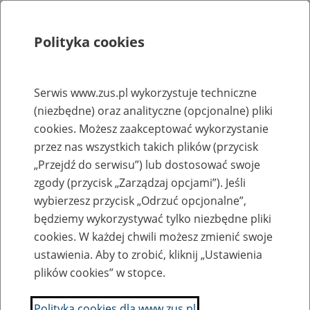
Polityka cookies
Szukaj
Menu
Serwis www.zus.pl wykorzystuje techniczne
(niezbędne) oraz analityczne (opcjonalne) pliki
Rejestry, ewidencje i archiwa
cookies. Możesz zaakceptować wykorzystanie
Baza zlikwidowanych lub
przez nas wszystkich takich plików (przycisk
„Przejdź do serwisu”) lub dostosować swoje
przekształconych zakładów pracy
zgody (przycisk „Zarządzaj opcjami”). Jeśli
wybierzesz przycisk „Odrzuć opcjonalne”,
Nazwa zakładu pracy:
będziemy wykorzystywać tylko niezbędne pliki
cookies. W każdej chwili możesz zmienić swoje
ustawienia. Aby to zrobić, kliknij „Ustawienia
plików cookies” w stopce.
SZUKAJ
Polityka cookies dla www.zus.pl