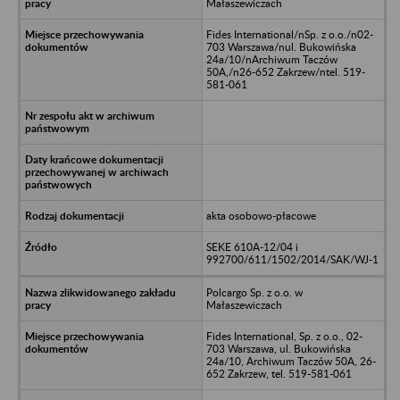
Małaszewiczach
Fides International/nSp. z o.o./n02-
703 Warszawa/nul. Bukowińska
24a/10/nArchiwum Taczów
50A,/n26-652 Zakrzew/ntel. 519-
581-061
akta osobowo-płacowe
SEKE 610A-12/04 i
992700/611/1502/2014/SAK/WJ-1
Polcargo Sp. z o.o. w
Małaszewiczach
Fides International, Sp. z o.o., 02-
703 Warszawa, ul. Bukowińska
24a/10, Archiwum Taczów 50A, 26-
652 Zakrzew, tel. 519-581-061