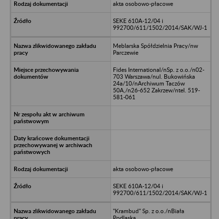
akta osobowo-płacowe
SEKE 610A-12/04 i
992700/611/1502/2014/SAK/WJ-1
Meblarska Spółdzielnia Pracy/nw
Parczewie
Fides International/nSp. z o.o./n02-
703 Warszawa/nul. Bukowińska
24a/10/nArchiwum Taczów
50A,/n26-652 Zakrzew/ntel. 519-
581-061
akta osobowo-płacowe
SEKE 610A-12/04 i
992700/611/1502/2014/SAK/WJ-1
"Krambud" Sp. z o.o./nBiała
Podlaska