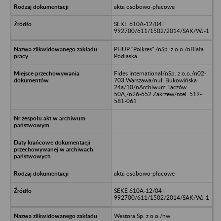
akta osobowo-płacowe
SEKE 610A-12/04 i
992700/611/1502/2014/SAK/WJ-1
PHUP "Polkres" /nSp. z o.o./nBiała
Podlaska
Fides International/nSp. z o.o./n02-
703 Warszawa/nul. Bukowińska
24a/10/nArchiwum Taczów
50A,/n26-652 Zakrzew/ntel. 519-
581-061
akta osobowo-płacowe
SEKE 610A-12/04 i
992700/611/1502/2014/SAK/WJ-1
Westora Sp. z o.o./nw