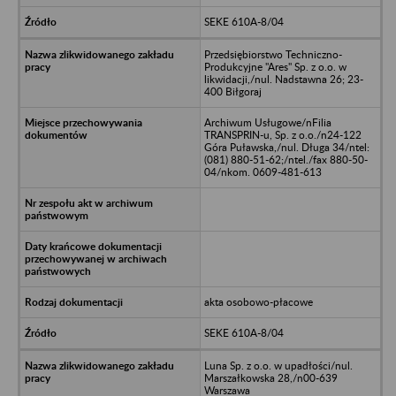
SEKE 610A-8/04
Przedsiębiorstwo Techniczno-
Produkcyjne "Ares" Sp. z o.o. w
likwidacji,/nul. Nadstawna 26; 23-
400 Biłgoraj
Archiwum Usługowe/nFilia
TRANSPRIN-u, Sp. z o.o./n24-122
Góra Puławska,/nul. Długa 34/ntel:
(081) 880-51-62;/ntel./fax 880-50-
04/nkom. 0609-481-613
akta osobowo-płacowe
SEKE 610A-8/04
Luna Sp. z o.o. w upadłości/nul.
Marszałkowska 28,/n00-639
Warszawa