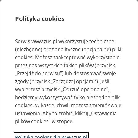
Polityka cookies
Szukaj
Menu
Serwis www.zus.pl wykorzystuje techniczne
(niezbędne) oraz analityczne (opcjonalne) pliki
Rejestry, ewidencje i archiwa
cookies. Możesz zaakceptować wykorzystanie
Baza zlikwidowanych lub
przez nas wszystkich takich plików (przycisk
„Przejdź do serwisu”) lub dostosować swoje
przekształconych zakładów pracy
zgody (przycisk „Zarządzaj opcjami”). Jeśli
wybierzesz przycisk „Odrzuć opcjonalne”,
Nazwa zakładu pracy:
będziemy wykorzystywać tylko niezbędne pliki
cookies. W każdej chwili możesz zmienić swoje
ustawienia. Aby to zrobić, kliknij „Ustawienia
plików cookies” w stopce.
SZUKAJ
Polityka cookies dla www.zus.pl