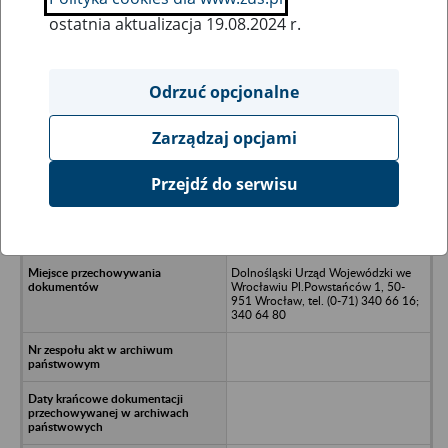
ostatnia aktualizacja 19.08.2024 r.
Wszystkie uwagi można przesyłać poprzez
formularz
Odrzuć opcjonalne
Zarządzaj opcjami
Ukryj wszystkie pozycje bazy
Przejdź do serwisu
Wrocławskie Zjednoczenie
Gospodarki Komunalnej i
Mieszkaniowej
Dolnośląski Urząd Wojewódzki we
Wrocławiu Pl.Powstańców 1, 50-
951 Wrocław, tel. (0-71) 340 66 16;
340 64 80