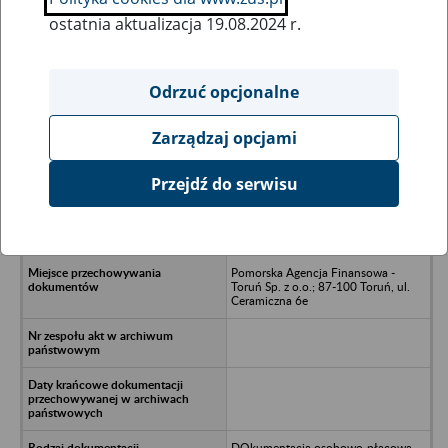
ostatnia aktualizacja 19.08.2024 r.
Wszystkie uwagi można przesyłać poprzez
formularz
Odrzuć opcjonalne
Zarządzaj opcjami
Ukryj wszystkie pozycje bazy
Przejdź do serwisu
Gminna Spółdzielnia Samopomoc
Chłopska w Ciechocinie - Elgiszewo
- Ciechocin, ul. Elgiszewo 50
Pomorska Agencja Finansowa -
Toruń Sp. z o.o.; 87-100 Toruń, ul.
Ceramiczna 6e
DOkumentacja osobowo-płacowa