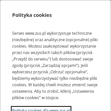
Polityka cookies
Szukaj
Menu
Serwis www.zus.pl wykorzystuje techniczne
(niezbędne) oraz analityczne (opcjonalne) pliki
Rejestry, ewidencje i archiwa
cookies. Możesz zaakceptować wykorzystanie
Baza zlikwidowanych lub
przez nas wszystkich takich plików (przycisk
„Przejdź do serwisu”) lub dostosować swoje
przekształconych zakładów pracy
zgody (przycisk „Zarządzaj opcjami”). Jeśli
wybierzesz przycisk „Odrzuć opcjonalne”,
Nazwa zakładu pracy:
będziemy wykorzystywać tylko niezbędne pliki
cookies. W każdej chwili możesz zmienić swoje
ustawienia. Aby to zrobić, kliknij „Ustawienia
plików cookies” w stopce.
SZUKAJ
Polityka cookies dla www.zus.pl