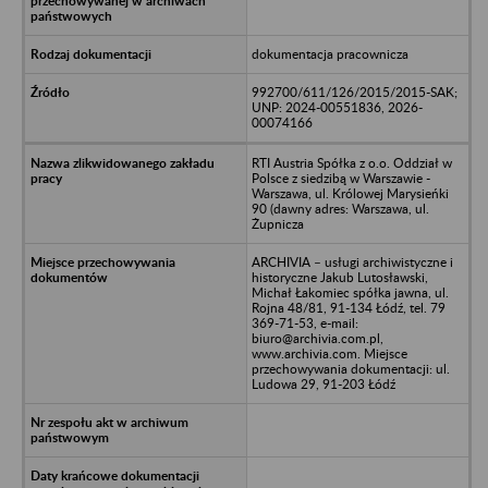
dokumentacja pracownicza
992700/611/126/2015/2015-SAK;
UNP: 2024-00551836, 2026-
00074166
RTI Austria Spółka z o.o. Oddział w
Polsce z siedzibą w Warszawie -
Warszawa, ul. Królowej Marysieńki
90 (dawny adres: Warszawa, ul.
Żupnicza
ARCHIVIA – usługi archiwistyczne i
historyczne Jakub Lutosławski,
Michał Łakomiec spółka jawna, ul.
Rojna 48/81, 91-134 Łódź, tel. 79
369-71-53, e-mail:
biuro@archivia.com.pl,
www.archivia.com. Miejsce
przechowywania dokumentacji: ul.
Ludowa 29, 91-203 Łódź