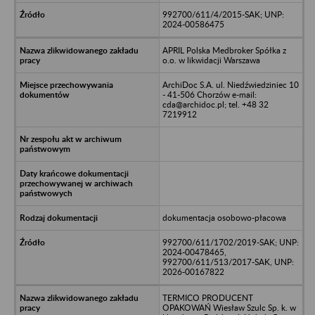
992700/611/4/2015-SAK; UNP:
2024-00586475
APRIL Polska Medbroker Spółka z
o.o. w likwidacji Warszawa
ArchiDoc S.A. ul. Niedźwiedziniec 10
- 41-506 Chorzów e-mail:
cda@archidoc.pl; tel. +48 32
7219912
dokumentacja osobowo-płacowa
992700/611/1702/2019-SAK; UNP:
2024-00478465,
992700/611/513/2017-SAK, UNP:
2026-00167822
TERMICO PRODUCENT
OPAKOWAŃ Wiesław Szulc Sp. k. w