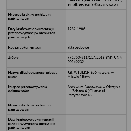
Dymów, Rynek 7a tel. 16 6512052;
e-mail: sekretariat@gsdynow.com
1982-1986
akta osobowe
992700/611/117/2019-SAK; UNP:
00560232
J.B. WTULICH Spółka z o.o. w
Mławie Mława
Archiwum Państwowe w Olsztynie
ul. Żelazna 4 ( Olsztyn ul.
Partyzantów 18)