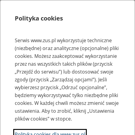
Polityka cookies
Szukaj
Menu
Serwis www.zus.pl wykorzystuje techniczne
(niezbędne) oraz analityczne (opcjonalne) pliki
Rejestry, ewidencje i archiwa
cookies. Możesz zaakceptować wykorzystanie
Baza zlikwidowanych lub
przez nas wszystkich takich plików (przycisk
„Przejdź do serwisu”) lub dostosować swoje
przekształconych zakładów pracy
zgody (przycisk „Zarządzaj opcjami”). Jeśli
wybierzesz przycisk „Odrzuć opcjonalne”,
Nazwa zakładu pracy:
będziemy wykorzystywać tylko niezbędne pliki
cookies. W każdej chwili możesz zmienić swoje
ustawienia. Aby to zrobić, kliknij „Ustawienia
plików cookies” w stopce.
SZUKAJ
Polityka cookies dla www.zus.pl