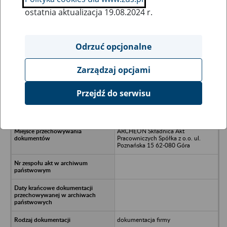
ostatnia aktualizacja 19.08.2024 r.
Wszystkie uwagi można przesyłać poprzez
formularz
Odrzuć opcjonalne
Zarządzaj opcjami
Ukryj wszystkie pozycje bazy
Przejdź do serwisu
Fortis Systemy Fasadowe Spółka z
o.o. - Poznań, ul. Ostrowska 474A
ARCHEON Składnica Akt
Pracowniczych Spółka z o.o. ul.
Poznańska 15 62-080 Góra
dokumentacja firmy