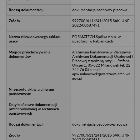
dokumentacja osobowo-płacowa
992700/611/241/2015 SAK; UNP:
2022-00687491
FORMATECH Spółka z o.o. w
upadłości w Pabianicach
Archiwum Państwowe w Warszawie
Archiwum Dokumentacji Osobowej i
Płacowej z siedzibą przy ul. Stefana
Okrzei 1, 05-822 Milanówek tel. 22
724 76 05 e-mail:
apw.milanowek@warszawa.archiwa.
gov.pl
dokumentacja osobowo-płacowa
992700/611/241/2015 SAK; UNP:
2022-00687491