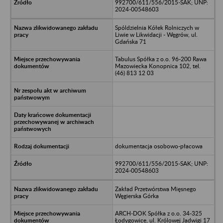
992700/611/556/2015-SAK; UNP:
2024-00548603
Spóldzielnia Kółek Rolniczych w
Liwie w Likwidacji - Węgrów, ul.
Gdańska 71
Tabulus Spółka z o.o. 96-200 Rawa
Mazowiecka Konopnica 102, tel.
(46) 813 12 03
dokumentacja osobowo-płacowa
992700/611/556/2015-SAK; UNP:
2024-00548603
Zakład Przetwórstwa Mięsnego
Węgierska Górka
ARCH-DOK Spółka z o.o. 34-325
Łodygowice, ul. Królowej Jadwigi 17