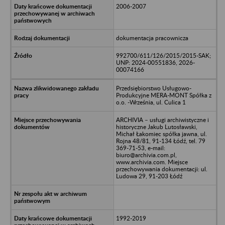
2006-2007
dokumentacja pracownicza
992700/611/126/2015/2015-SAK;
UNP: 2024-00551836, 2026-
00074166
Przedsiębiorstwo Usługowo-
Produkcyjne MERA-MONT Spółka z
o.o. -Września, ul. Culica 1
ARCHIVIA – usługi archiwistyczne i
historyczne Jakub Lutosławski,
Michał Łakomiec spółka jawna, ul.
Rojna 48/81, 91-134 Łódź, tel. 79
369-71-53, e-mail:
biuro@archivia.com.pl,
www.archivia.com. Miejsce
przechowywania dokumentacji: ul.
Ludowa 29, 91-203 Łódź
1992-2019