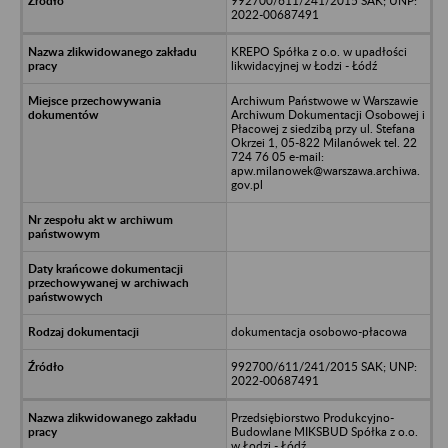
992700/611/241/2015 SAK; UNP:
2022-00687491
KREPO Spółka z o.o. w upadłości
likwidacyjnej w Łodzi - Łódź
Archiwum Państwowe w Warszawie
Archiwum Dokumentacji Osobowej i
Płacowej z siedzibą przy ul. Stefana
Okrzei 1, 05-822 Milanówek tel. 22
724 76 05 e-mail:
apw.milanowek@warszawa.archiwa.
gov.pl
dokumentacja osobowo-płacowa
992700/611/241/2015 SAK; UNP:
2022-00687491
Przedsiębiorstwo Produkcyjno-
Budowlane MIKSBUD Spółka z o.o.
w Łodzi - Łódź