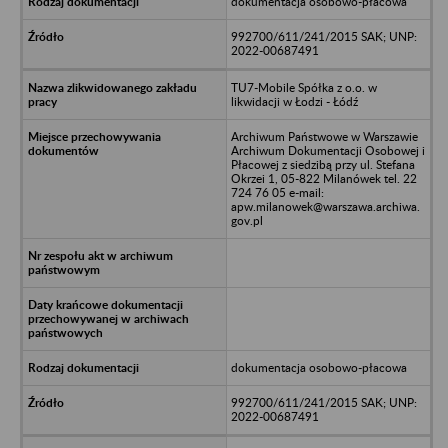
dokumentacja osobowo-płacowa
992700/611/241/2015 SAK; UNP:
2022-00687491
TU7-Mobile Spółka z o.o. w
likwidacji w Łodzi - Łódź
Archiwum Państwowe w Warszawie
Archiwum Dokumentacji Osobowej i
Płacowej z siedzibą przy ul. Stefana
Okrzei 1, 05-822 Milanówek tel. 22
724 76 05 e-mail:
apw.milanowek@warszawa.archiwa.
gov.pl
dokumentacja osobowo-płacowa
992700/611/241/2015 SAK; UNP:
2022-00687491