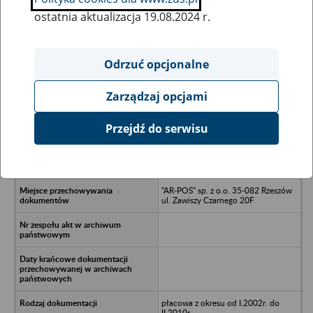
ostatnia aktualizacja 19.08.2024 r.
Wszystkie uwagi można przesyłać poprzez
formularz
Odrzuć opcjonalne
Zarządzaj opcjami
Ukryj wszystkie pozycje bazy
Przejdź do serwisu
"MERKURY" W. Gmyrek/spółka
jawna/n37-500 Jarosław,/nul.
Przemysłowa 13
"AR-POS" sp. z o.o. 35-082 Rzeszów
ul. Zawiszy Czarnego 20F
płacowa z okresu od I.2002r. do
II.2010r.