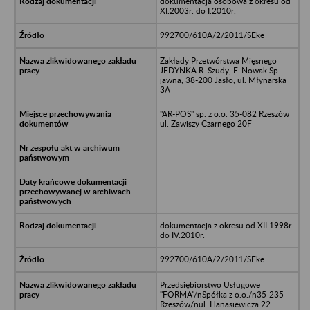
dokumentacja osobowa z okresu od
XI.2003r. do I.2010r.
992700/610A/2/2011/SEke
Zakłady Przetwórstwa Mięsnego
JEDYNKA R. Szudy, F. Nowak Sp.
jawna, 38-200 Jasło, ul. Młynarska
3A
"AR-POS" sp. z o.o. 35-082 Rzeszów
ul. Zawiszy Czarnego 20F
dokumentacja z okresu od XII.1998r.
do IV.2010r.
992700/610A/2/2011/SEke
Przedsiębiorstwo Usługowe
"FORMA"/nSpółka z o.o./n35-235
Rzeszów/nul. Hanasiewicza 22