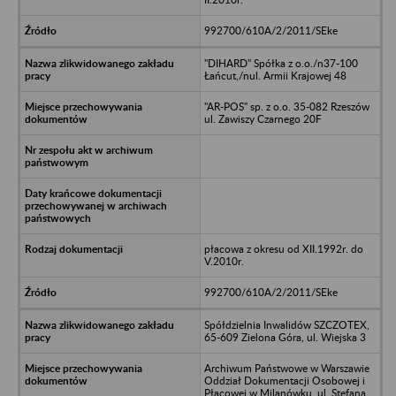
992700/610A/2/2011/SEke
"DIHARD" Spółka z o.o./n37-100
Łańcut,/nul. Armii Krajowej 48
"AR-POS" sp. z o.o. 35-082 Rzeszów
ul. Zawiszy Czarnego 20F
płacowa z okresu od XII.1992r. do
V.2010r.
992700/610A/2/2011/SEke
Spółdzielnia Inwalidów SZCZOTEX,
65-609 Zielona Góra, ul. Wiejska 3
Archiwum Państwowe w Warszawie
Oddział Dokumentacji Osobowej i
Płacowej w Milanówku, ul. Stefana