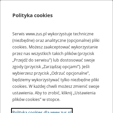
Polityka cookies
Szukaj
Menu
Serwis www.zus.pl wykorzystuje techniczne
(niezbędne) oraz analityczne (opcjonalne) pliki
Rejestry, ewidencje i archiwa
cookies. Możesz zaakceptować wykorzystanie
Baza zlikwidowanych lub
przez nas wszystkich takich plików (przycisk
„Przejdź do serwisu”) lub dostosować swoje
przekształconych zakładów pracy
zgody (przycisk „Zarządzaj opcjami”). Jeśli
wybierzesz przycisk „Odrzuć opcjonalne”,
Nazwa zakładu pracy:
będziemy wykorzystywać tylko niezbędne pliki
cookies. W każdej chwili możesz zmienić swoje
ustawienia. Aby to zrobić, kliknij „Ustawienia
plików cookies” w stopce.
SZUKAJ
Polityka cookies dla www.zus.pl