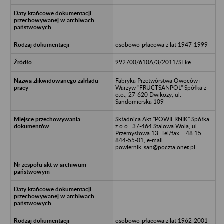
osobowo-płacowa z lat 1947-1999
992700/610A/3/2011/SEke
Fabryka Przetwórstwa Owoców i
Warzyw "FRUCTSANPOL" Spółka z
o.o., 27-620 Dwikozy, ul.
Sandomierska 109
Składnica Akt "POWIERNIK" Spółka
z o.o., 37-464 Stalowa Wola, ul.
Przemysłowa 13, Tel/fax: +48 15
844-55-01, e-mail:
powiernik_san@poczta.onet.pl
osobowo-płacowa z lat 1962-2001