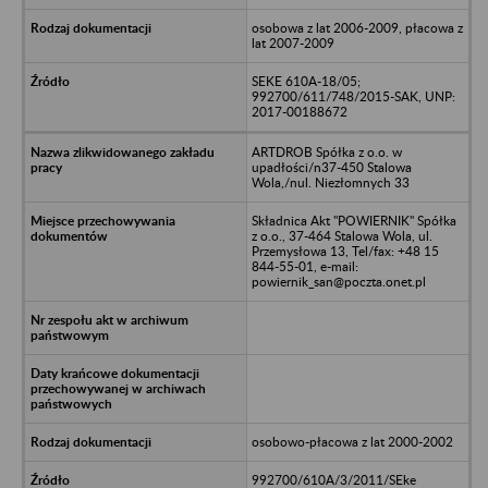
osobowa z lat 2006-2009, płacowa z
lat 2007-2009
SEKE 610A-18/05;
992700/611/748/2015-SAK, UNP:
2017-00188672
ARTDROB Spółka z o.o. w
upadłości/n37-450 Stalowa
Wola,/nul. Niezłomnych 33
Składnica Akt "POWIERNIK" Spółka
z o.o., 37-464 Stalowa Wola, ul.
Przemysłowa 13, Tel/fax: +48 15
844-55-01, e-mail:
powiernik_san@poczta.onet.pl
osobowo-płacowa z lat 2000-2002
992700/610A/3/2011/SEke