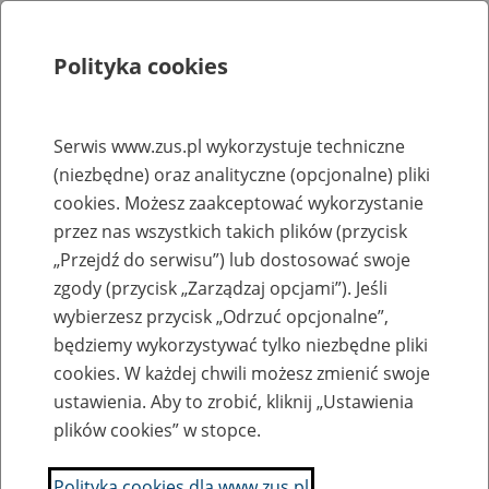
Polityka cookies
Szukaj
Menu
Serwis www.zus.pl wykorzystuje techniczne
(niezbędne) oraz analityczne (opcjonalne) pliki
Rejestry, ewidencje i archiwa
cookies. Możesz zaakceptować wykorzystanie
Baza zlikwidowanych lub
przez nas wszystkich takich plików (przycisk
„Przejdź do serwisu”) lub dostosować swoje
przekształconych zakładów pracy
zgody (przycisk „Zarządzaj opcjami”). Jeśli
wybierzesz przycisk „Odrzuć opcjonalne”,
Nazwa zakładu pracy:
będziemy wykorzystywać tylko niezbędne pliki
cookies. W każdej chwili możesz zmienić swoje
ustawienia. Aby to zrobić, kliknij „Ustawienia
plików cookies” w stopce.
SZUKAJ
Polityka cookies dla www.zus.pl