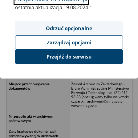
ostatnia aktualizacja 19.08.2024 r.
Wszystkie uwagi można przesyłać poprzez
formularz
Odrzuć opcjonalne
Zarządzaj opcjami
Ukryj wszystkie pozycje bazy
Przejdź do serwisu
Zrzeszenie Przedsiębiorstw Przerobu
Złomu CENTROZŁOM, Katowice, ul.
Lompy 14
Zespół Archiwum Zakładowego -
Biuro Administracyjne Ministerstwo
Rozwoju i Technologii; tel. (22) 411
93 33 (obsługiwany tylko we wtorki i
czwartki); archiwum@mrit.gov.pl;
www.mrit.gov.pl