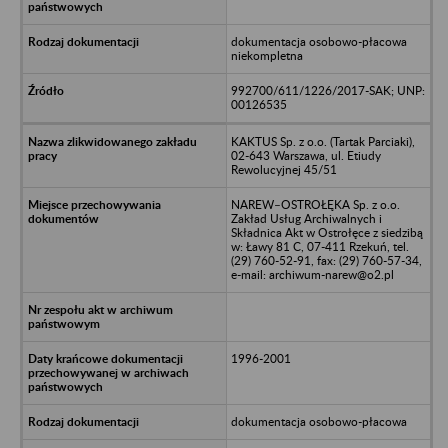
dokumentacja osobowo-płacowa
niekompletna
992700/611/1226/2017-SAK; UNP:
00126535
KAKTUS Sp. z o.o. (Tartak Parciaki),
02-643 Warszawa, ul. Etiudy
Rewolucyjnej 45/51
NAREW–OSTROŁĘKA Sp. z o.o.
Zakład Usług Archiwalnych i
Składnica Akt w Ostrołęce z siedzibą
w: Ławy 81 C, 07-411 Rzekuń, tel.
(29) 760-52-91, fax: (29) 760-57-34,
e-mail: archiwum-narew@o2.pl
1996-2001
dokumentacja osobowo-płacowa