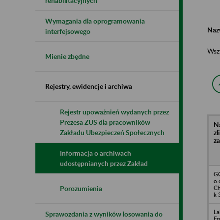
rehabilitacyjnych
Wymagania dla oprogramowania
Naz
interfejsowego
Wsz
Mienie zbędne
Rejestry, ewidencje i archiwa
Rejestr upoważnień wydanych przez
Prezesa ZUS dla pracowników
N
z
Zakładu Ubezpieczeń Społecznych
z
Informacja o archiwach
udostępnianych przez Zakład
GC
o.
Ch
Porozumienia
k 
La
Sprawozdania z wyników losowania do
Fr