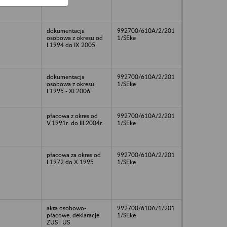
dokumentacja
992700/610A/2/201
osobowa z okresu od
1/SEke
I.1994 do IX 2005
dokumentacja
992700/610A/2/201
osobowa z okresu
1/SEke
I.1995 - XI.2006
płacowa z okres od
992700/610A/2/201
V.1991r. do III.2004r.
1/SEke
płacowa za okres od
992700/610A/2/201
I.1972 do X.1995
1/SEke
akta osobowo-
992700/610A/1/201
płacowe, deklaracje
1/SEke
ZUS i US