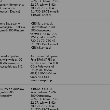
ad
tel/fax: (+48-62) 730-
osną/n(dokumenty
22-27, tel: (+48-62)
t. Zakładów
730-21-70; 730-43-
ęsnych Dębica)
51; 730-15-71 e-mail:
ICBS@kl.onet.pl
rmo Sp. z o.o. w
ICBS Sp. z o.o. ul.
kwidacji/nul. Kaliska
Przemysłowa 7, 63-
,/n63-300 Pleszew
500 Ostrzeszów
tel/fax: (+48-62) 730-
22-27, tel: (+48-62)
730-21-70; 730-43-
51; 730-15-71 e-mail:
ICBS@kl.onet.pl
omedia Spółka z
Archiwum Usługowe
o. w likwidacji, 02-
Filia TRANSPRIN-u,
0 Warszawa, ul.
Spółka z o.o., 24-100
szczyńskiego 9/2
Góra Puławska, ul.
Długa 34, tel/fax:
(081) 880-50-04, tel:
0609 481 613
www.transprin.pl
R&RW s.c./nRojów
ICBS Sp. z o.o. ul.
,/n63-500
Przemysłowa 7, 63-
trzeszów
500 Ostrzeszów
tel/fax: (+48-62) 730-
22-27, tel: (+48-62)
730-21-70; 730-43-
51; 730-15-71 e-mail: