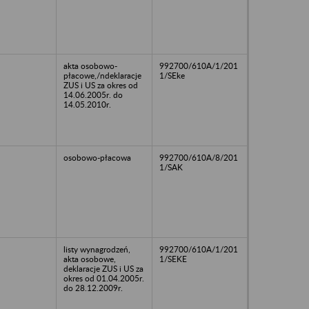
akta osobowo-
992700/610A/1/201
płacowe,/ndeklaracje
1/SEke
ZUS i US za okres od
14.06.2005r. do
14.05.2010r.
osobowo-płacowa
992700/610A/8/201
1/SAK
listy wynagrodzeń,
992700/610A/1/201
akta osobowe,
1/SEKE
deklaracje ZUS i US za
okres od 01.04.2005r.
do 28.12.2009r.