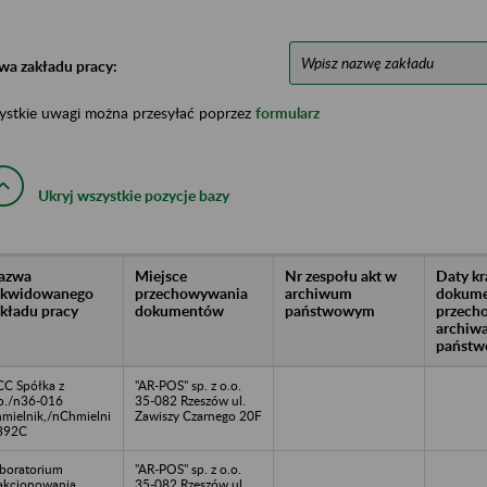
wa zakładu pracy:
ystkie uwagi można przesyłać poprzez
formularz
Ukryj wszystkie pozycje bazy
azwa
Miejsce
Nr zespołu akt w
Daty k
likwidowanego
przechowywania
archiwum
dokume
akładu pracy
dokumentów
państwowym
przech
archiw
państw
C Spółka z
"AR-POS" sp. z o.o.
o./n36-016
35-082 Rzeszów ul.
mielnik,/nChmielni
Zawiszy Czarnego 20F
392C
boratorium
"AR-POS" sp. z o.o.
akcjonowania
35-082 Rzeszów ul.