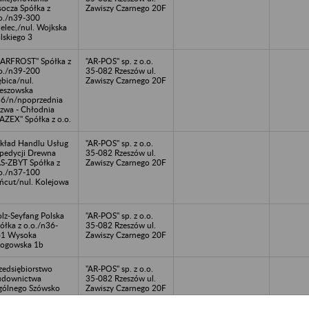
ocza Spółka z
Zawiszy Czarnego 20F
o./n39-300
elec,/nul. Wojkska
lskiego 3
ARFROST" Spółka z
"AR-POS" sp. z o.o.
o./n39-200
35-082 Rzeszów ul.
bica/nul.
Zawiszy Czarnego 20F
eszowska
6/n/npoprzednia
zwa - Chłodnia
AZEX" Spółka z o.o.
kład Handlu Usług
"AR-POS" sp. z o.o.
Spedycji Drewna
35-082 Rzeszów ul.
S-ZBYT Spółka z
Zawiszy Czarnego 20F
o./n37-100
ńcut/nul. Kolejowa
lz-Seyfang Polska
"AR-POS" sp. z o.o.
ółka z o.o./n36-
35-082 Rzeszów ul.
61 Wysoka
Zawiszy Czarnego 20F
ogowska 1b
zedsiębiorstwo
"AR-POS" sp. z o.o.
udownictwa
35-082 Rzeszów ul.
ólnego Szówsko
Zawiszy Czarnego 20F
ółka z o.o./n37-
00