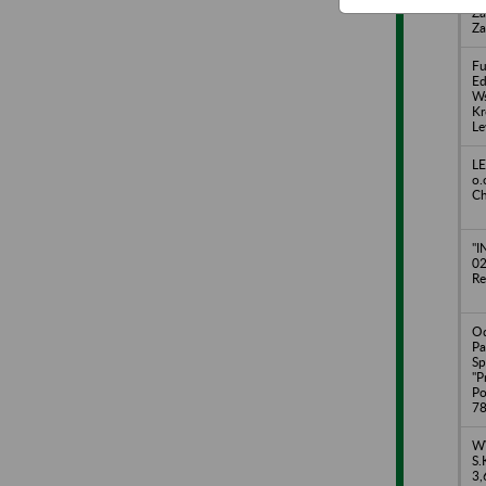
Za
Za
Fu
Ed
Ws
Kr
Le
LE
o.
Ch
"I
02
Re
Od
Pa
Sp
"P
Po
78
WW
S.
3,