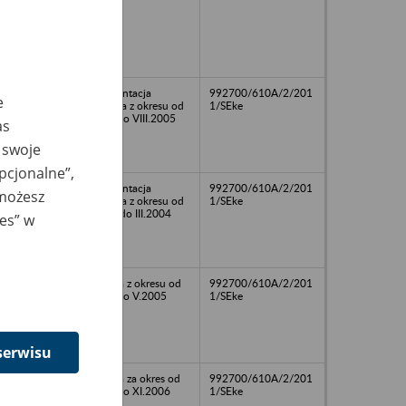
dokumentacja
992700/610A/2/201
e
osobowa z okresu od
1/SEke
I.1987 do VIII.2005
as
 swoje
opcjonalne”,
dokumentacja
992700/610A/2/201
 możesz
osobowa z okresu od
1/SEke
II.1998 do III.2004
ies” w
płacowa z okresu od
992700/610A/2/201
I.1955 do V.2005
1/SEke
serwisu
płacowa za okres od
992700/610A/2/201
I.1968 do XI.2006
1/SEke