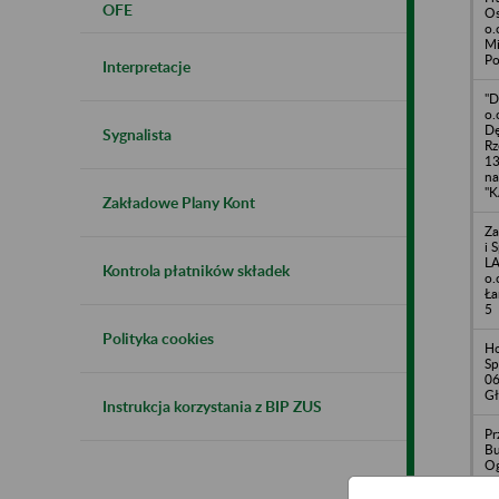
OFE
Os
o.
Mi
Po
Interpretacje
"D
o.
Dę
Sygnalista
Rz
13
na
"K
Zakładowe Plany Kont
Za
i 
LA
Kontrola płatników składek
o.
Ła
5
Polityka cookies
Ho
Sp
0
Gł
Instrukcja korzystania z BIP ZUS
Pr
B
Og
Sp
5