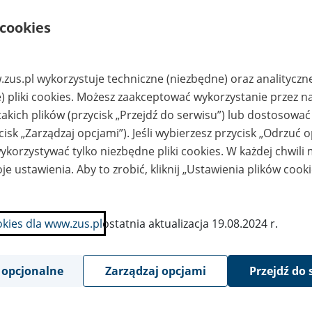
rosław/nSzówsko
1/n/npoprzednio
 cookies
zedsiębiorstwo
udownictwa
lniczego Szówsko
zedsiębiorstwo
"AR-POS" sp. z o.o.
zus.pl wykorzystuje techniczne (niezbędne) oraz analityczn
zemysłu Zbożowo-
35-082 Rzeszów ul.
ynarskiego w
Zawiszy Czarnego 20F
) pliki cookies. Możesz zaakceptować wykorzystanie przez n
rgowiskach Spółka
o.o. 38-423
takich plików (przycisk „Przejdź do serwisu”) lub dostosować
rgowiska 1
cisk „Zarządzaj opcjami”). Jeśli wybierzesz przycisk „Odrzuć 
zedsiębiorstwo
"AR-POS" sp. z o.o.
korzystywać tylko niezbędne pliki cookies. W każdej chwili
udowlane
35-082 Rzeszów ul.
ONCEPT" Spółka z
Zawiszy Czarnego 20F
je ustawienia. Aby to zrobić, kliknij „Ustawienia plików cook
o./n36-060 Głogów
łopolski/nul.
bryczna 10
inna Spółdzielnia
"AR-POS" sp. z o.o.,
okies dla www.zus.pl
ostatnia aktualizacja 19.08.2024 r.
Samopomoc
35-082 Rzeszów ul.
łopska" w Iwoniczu
Zawiszy Czarnego 20F
roju, 38-440
onicz Zdrój, ul.
rojowa 38
 opcjonalne
Zarządzaj opcjami
Przejdź do 
inna Spółdzielnia
"AR-POS" sp. z o.o.,
Samopomoc
35-082 Rzeszów, ul.
łopska" w
Zawiszy Czarnego 20F