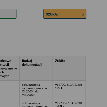
SZUKAJ
rańcowe
Rodzaj
Źródło
ntacji
dokumentacji
owywanej w
ach
owych
dokumentacja
992700/610A/2/201
osobowa z okresu od
1/SEke
XII.2005r. do
VIII.2009r.
dokumentacja
992700/610A/2/201
osobowa z okresu od
1/SEke