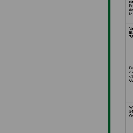
n
Pr
do
Mi
Va
li
78
Pr
o.
61
Go
W
54
Os