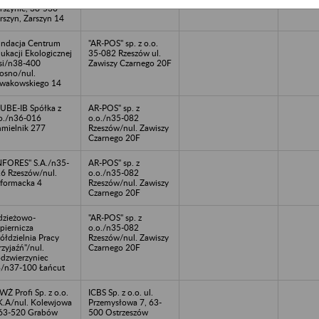
rszynie, 38-530
rszyn, Zarszyn 14
ndacja Centrum
"AR-POS" sp. z o.o.
ukacji Ekologicznej
35-082 Rzeszów ul.
i/n38-400
Zawiszy Czarnego 20F
osno/nul.
wakowskiego 14
UBE-IB Spółka z
AR-POS" sp. z
o./n36-016
o.o./n35-082
mielnik 277
Rzeszów/nul. Zawiszy
Czarnego 20F
NFORES" S.A./n35-
AR-POS" sp. z
6 Rzeszów/nul.
o.o./n35-082
formacka 4
Rzeszów/nul. Zawiszy
Czarnego 20F
zieżowo-
"AR-POS" sp. z
piernicza
o.o./n35-082
ółdzielnia Pracy
Rzeszów/nul. Zawiszy
rzyjaźń"/nul.
Czarnego 20F
dzwierzyniec
/n37-100 Łańcut
Ż Profi Sp. z o.o.
ICBS Sp. z o.o. ul.
K.A/nul. Kolewjowa
Przemysłowa 7, 63-
63-520 Grabów
500 Ostrzeszów