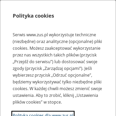
Polityka cookies
Szukaj
Menu
Serwis www.zus.pl wykorzystuje techniczne
(niezbędne) oraz analityczne (opcjonalne) pliki
Rejestry, ewidencje i archiwa
cookies. Możesz zaakceptować wykorzystanie
Baza zlikwidowanych lub
przez nas wszystkich takich plików (przycisk
„Przejdź do serwisu”) lub dostosować swoje
przekształconych zakładów pracy
zgody (przycisk „Zarządzaj opcjami”). Jeśli
wybierzesz przycisk „Odrzuć opcjonalne”,
Nazwa zakładu pracy:
będziemy wykorzystywać tylko niezbędne pliki
cookies. W każdej chwili możesz zmienić swoje
ustawienia. Aby to zrobić, kliknij „Ustawienia
plików cookies” w stopce.
SZUKAJ
Polityka cookies dla www.zus.pl