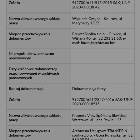
992700/611/515/2015-SAK; UNP:
2023-00318042
Wojciech Cwajna - Knurów, ul.
Marynarzy 1D/7
Brewet Spółka z o.o. - Gliwice, ul.
Wiślana 40; tel. 32 231 31 60; e-
mail: biuro@archiwum.biz
Dokumentacja firmy
992700/611/2327/2016-SAK; UNP:
2023-00318515
Property View Spółka w likwidacji -
Warszawa, al. Jana Pawła II 25
Archiwum Usługowe TRANSPRIN
spółka z o.o. - Góra Puławska, tel. 81
880 50 04; e-mail: