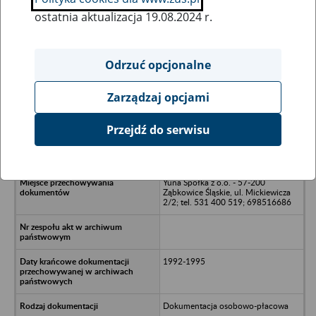
ostatnia aktualizacja 19.08.2024 r.
Wszystkie uwagi można przesyłać poprzez
formularz
Odrzuć opcjonalne
Zarządzaj opcjami
Ukryj wszystkie pozycje bazy
Przejdź do serwisu
Przedsiębiorstwo Produkcji
Odzieżowej KOTKAL
Yuna Spółka z o.o. - 57-200
Ząbkowice Śląskie, ul. Mickiewicza
2/2; tel. 531 400 519; 698516686
1992-1995
Dokumentacja osobowo-płacowa