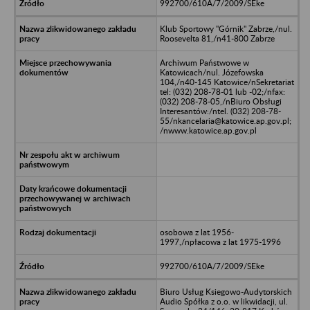
992700/610A/7/2009/SEke
Klub Sportowy "Górnik" Zabrze,/nul.
Roosevelta 81,/n41-800 Zabrze
Archiwum Państwowe w
Katowicach/nul. Józefowska
104,/n40-145 Katowice/nSekretariat
tel: (032) 208-78-01 lub -02;/nfax:
(032) 208-78-05,/nBiuro Obsługi
Interesantów:/ntel. (032) 208-78-
55/nkancelaria@katowice.ap.gov.pl;
/nwww.katowice.ap.gov.pl
osobowa z lat 1956-
1997,/npłacowa z lat 1975-1996
992700/610A/7/2009/SEke
Biuro Usług Ksiegowo-Audytorskich
Audio Spółka z o.o. w likwidacji, ul.