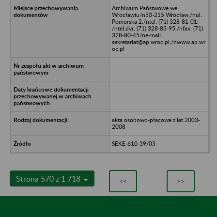
Archiwum Państwowe we
Wrocławiu/n50-215 Wrocław,/nul.
Pomorska 2,/ntel. (71) 328-81-01;
/ntel.dyr. (71) 328-83-95,/nfax: (71)
328-80-45/ne-mail:
sekretariat@ap.wroc.pl;/nwww.ap.wr
oc.pl
akta osobowo-płacowe z lat 2003-
2008
SEKE-610-39/03
Strona 570 z 1 718
<<
>>