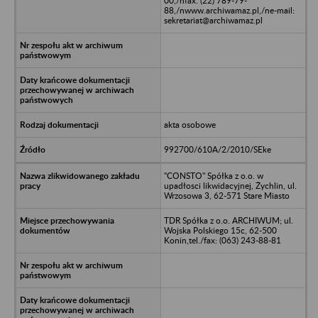
00,/nfax. (22) 789-79-
88,/nwww.archiwamaz.pl,/ne-mail:
sekretariat@archiwamaz.pl
akta osobowe
992700/610A/2/2010/SEke
"CONSTO" Spółka z o.o. w
upadłosci likwidacyjnej, Żychlin, ul.
Wrzosowa 3, 62-571 Stare Miasto
TDR Spółka z o.o. ARCHIWUM; ul.
Wojska Polskiego 15c, 62-500
Konin,tel./fax: (063) 243-88-81