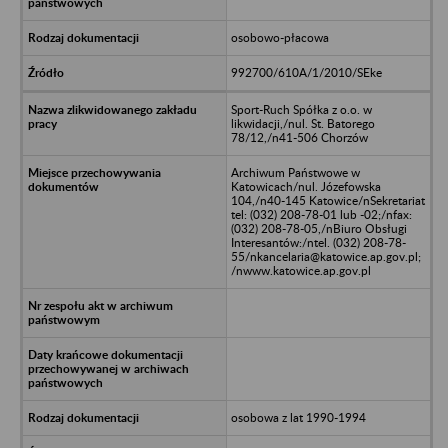
osobowo-płacowa
992700/610A/1/2010/SEke
Sport-Ruch Spółka z o.o. w
likwidacji,/nul. St. Batorego
78/12,/n41-506 Chorzów
Archiwum Państwowe w
Katowicach/nul. Józefowska
104,/n40-145 Katowice/nSekretariat
tel: (032) 208-78-01 lub -02;/nfax:
(032) 208-78-05,/nBiuro Obsługi
Interesantów:/ntel. (032) 208-78-
55/nkancelaria@katowice.ap.gov.pl;
/nwww.katowice.ap.gov.pl
osobowa z lat 1990-1994