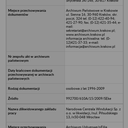
Snycerska 34/146, 30-817 Kraków
Archiwum Państwowe w Krakowie
ul. Sienna 16, 30-960 Kraków, skr.
poczt. 324 tel. (0-12) 422-40-94;
421-27-90; fax. (0-12) 421-35-44; e-
mail:
sekretariat@archiwum.krakow.pl;
www.archiwum.krakow.pl
informacja archiwalna: tel. (0-
12)421-37-33; e-mail:
informacja@archiwum.krakow.pl
osobowa z lat 1996-2009
992700/610A/15/2009/SEke
Narodowa Centrala Windykacji Sp. z
o.o. w likwidacji,/nul. Piłsudskiego
13,/n50-048 Wrocław
Archiwum Usługowe/nFilia