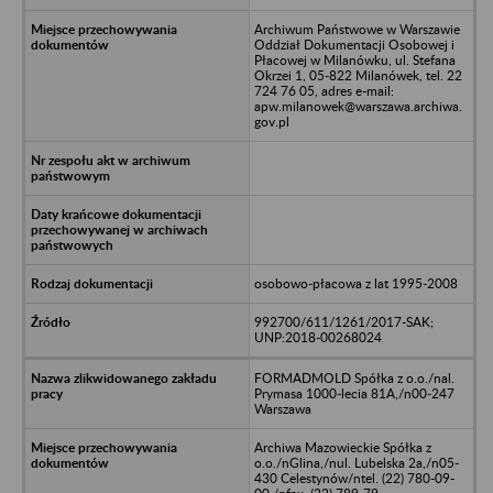
Archiwum Państwowe w Warszawie
Oddział Dokumentacji Osobowej i
Płacowej w Milanówku, ul. Stefana
Okrzei 1, 05-822 Milanówek, tel. 22
724 76 05, adres e-mail:
apw.milanowek@warszawa.archiwa.
gov.pl
osobowo-płacowa z lat 1995-2008
992700/611/1261/2017-SAK;
UNP:2018-00268024
FORMADMOLD Spółka z o.o./nal.
Prymasa 1000-lecia 81A,/n00-247
Warszawa
Archiwa Mazowieckie Spółka z
o.o./nGlina,/nul. Lubelska 2a,/n05-
430 Celestynów/ntel. (22) 780-09-