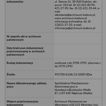
ul. Sienna 16, 30-960 Kraków, skr.
poczt. 324 tel. (0-12) 422-40-94;
421-27-90; fax. (0-12) 421-35-44; e-
mail:
sekretariat@archiwum.krakow.pl;
www.archiwum.krakow.pl
informacja archiwalna: tel. (0-
12)421-37-33; e-mail:
informacja@archiwum.krakow.pl
osobowa z lat 1958-1992, płacowa z
lat 1970-1992
992700/610A/15/2009/SEke
Spółdzielnia Mieszkaniowo-
Administracyjna w
likwidacji/nBudziszów Wielki
87,/n59-430 Wądroże Wielkie
Archiwum Państwowe we
Wrocławiu/n50-215 Wrocław,/nul.