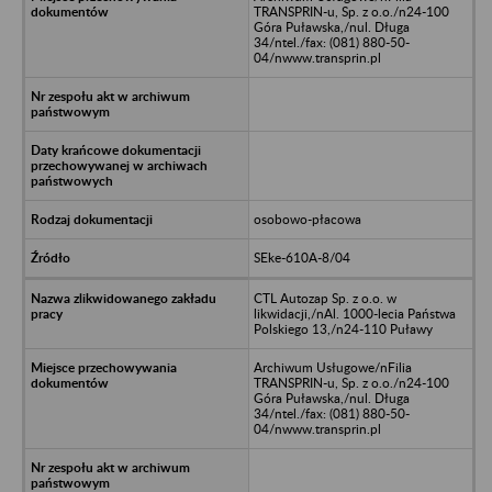
TRANSPRIN-u, Sp. z o.o./n24-100
Góra Puławska,/nul. Długa
34/ntel./fax: (081) 880-50-
04/nwww.transprin.pl
osobowo-płacowa
SEke-610A-8/04
CTL Autozap Sp. z o.o. w
likwidacji,/nAl. 1000-lecia Państwa
Polskiego 13,/n24-110 Puławy
Archiwum Usługowe/nFilia
TRANSPRIN-u, Sp. z o.o./n24-100
Góra Puławska,/nul. Długa
34/ntel./fax: (081) 880-50-
04/nwww.transprin.pl