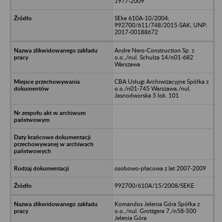
1977-2009
SEke 610A-10/2004;
992700/611/748/2015-SAK, UNP:
2017-00188672
Andre Nero-Construction Sp. z
o.o.,/nul. Schulza 14/n01-682
Warszawa
CBA Usługi Archiwizacyjne Spółka z
o.o./n01-745 Warszawa,/nul.
Jasnodworska 5 lok. 101
osobowo-płacowa z lat 2007-2009
992700/610A/15/2008/SEKE
Komandos Jelenia Góra Spółka z
o.o.,/nul. Grottgera 7,/n58-500
Jelenia Góra