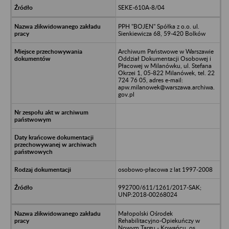
SEKE-610A-8/04
PPH "BOJEN" Spółka z o.o. ul.
Sienkiewicza 68, 59-420 Bolków
Archiwum Państwowe w Warszawie
Oddział Dokumentacji Osobowej i
Płacowej w Milanówku, ul. Stefana
Okrzei 1, 05-822 Milanówek, tel. 22
724 76 05, adres e-mail:
apw.milanowek@warszawa.archiwa.
gov.pl
osobowo-płacowa z lat 1997-2008
992700/611/1261/2017-SAK;
UNP:2018-00268024
Małopolski Ośrodek
Rehabilitacyjno-Opiekuńczy w
Nowym Targu - Kowańcu, os.