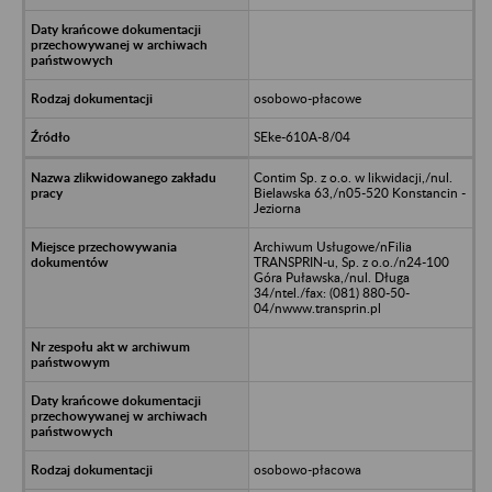
osobowo-płacowe
SEke-610A-8/04
Contim Sp. z o.o. w likwidacji,/nul.
Bielawska 63,/n05-520 Konstancin -
Jeziorna
Archiwum Usługowe/nFilia
TRANSPRIN-u, Sp. z o.o./n24-100
Góra Puławska,/nul. Długa
34/ntel./fax: (081) 880-50-
04/nwww.transprin.pl
osobowo-płacowa