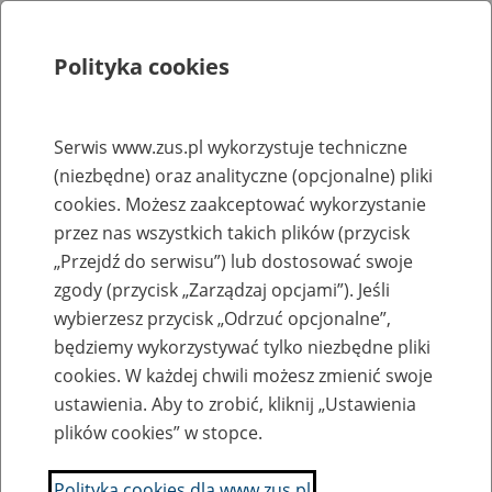
Polityka cookies
Szukaj
Menu
Serwis www.zus.pl wykorzystuje techniczne
(niezbędne) oraz analityczne (opcjonalne) pliki
Rejestry, ewidencje i archiwa
cookies. Możesz zaakceptować wykorzystanie
Baza zlikwidowanych lub
przez nas wszystkich takich plików (przycisk
„Przejdź do serwisu”) lub dostosować swoje
przekształconych zakładów pracy
zgody (przycisk „Zarządzaj opcjami”). Jeśli
wybierzesz przycisk „Odrzuć opcjonalne”,
Nazwa zakładu pracy:
będziemy wykorzystywać tylko niezbędne pliki
cookies. W każdej chwili możesz zmienić swoje
ustawienia. Aby to zrobić, kliknij „Ustawienia
plików cookies” w stopce.
SZUKAJ
Polityka cookies dla www.zus.pl