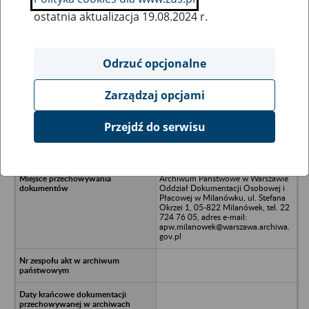
ostatnia aktualizacja 19.08.2024 r.
Wszystkie uwagi można przesyłać poprzez
formularz
Odrzuć opcjonalne
Zarządzaj opcjami
Ukryj wszystkie pozycje bazy
Przejdź do serwisu
P-U-H Remo,00-738 Warszawa,/nul.
Sielecka 26/15
Archiwum Państwowe w Warszawie
Oddział Dokumentacji Osobowej i
Płacowej w Milanówku, ul. Stefana
Okrzei 1, 05-822 Milanówek, tel. 22
724 76 05, adres e-mail:
apw.milanowek@warszawa.archiwa.
gov.pl