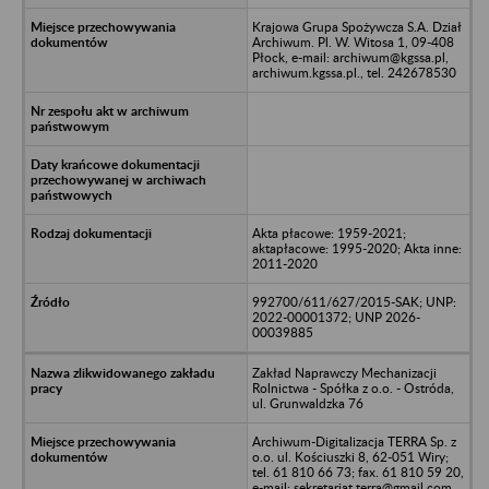
Krajowa Grupa Spożywcza S.A. Dział
Archiwum. Pl. W. Witosa 1, 09-408
Płock, e-mail: archiwum@kgssa.pl,
archiwum.kgssa.pl., tel. 242678530
Akta płacowe: 1959-2021;
aktapłacowe: 1995-2020; Akta inne:
2011-2020
992700/611/627/2015-SAK; UNP:
2022-00001372; UNP 2026-
00039885
Zakład Naprawczy Mechanizacji
Rolnictwa - Spółka z o.o. - Ostróda,
ul. Grunwaldzka 76
Archiwum-Digitalizacja TERRA Sp. z
o.o. ul. Kościuszki 8, 62-051 Wiry;
tel. 61 810 66 73; fax. 61 810 59 20,
e-mail: sekretariat.terra@gmail.com