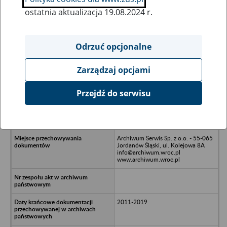
ostatnia aktualizacja 19.08.2024 r.
Wszystkie uwagi można przesyłać poprzez
formularz
Odrzuć opcjonalne
Zarządzaj opcjami
Ukryj wszystkie pozycje bazy
Przejdź do serwisu
GG Bearing Components Spółka z
o.o. w likwidacji - Wrocław, ul.
Hipolita Cegielskiego 18/1
Archiwum Serwis Sp. z o.o. - 55-065
Jordanów Śląski, ul. Kolejowa 8A
info@archiwum.wroc.pl
www.archiwum.wroc.pl
2011-2019