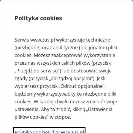
Polityka cookies
Szukaj
Menu
Serwis www.zus.pl wykorzystuje techniczne
(niezbędne) oraz analityczne (opcjonalne) pliki
Rejestry, ewidencje i archiwa
cookies. Możesz zaakceptować wykorzystanie
Baza zlikwidowanych lub
przez nas wszystkich takich plików (przycisk
„Przejdź do serwisu”) lub dostosować swoje
przekształconych zakładów pracy
zgody (przycisk „Zarządzaj opcjami”). Jeśli
wybierzesz przycisk „Odrzuć opcjonalne”,
Nazwa zakładu pracy:
będziemy wykorzystywać tylko niezbędne pliki
cookies. W każdej chwili możesz zmienić swoje
ustawienia. Aby to zrobić, kliknij „Ustawienia
plików cookies” w stopce.
SZUKAJ
Polityka cookies dla www.zus.pl