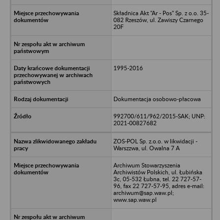
Składnica Akt "Ar - Pos" Sp. z o.o. 35-
082 Rzeszów, ul. Zawiszy Czarnego
20F
1995-2016
Dokumentacja osobowo-płacowa
992700/611/962/2015-SAK; UNP:
2021-00827682
ZOS-POL Sp. z.o.o. w likwidacji -
Warszzwa, ul. Owalna 7 A
Archiwum Stowarzyszenia
Archiwistów Polskich, ul. Łubińska
3c, 05-532 Łubna, tel. 22 727-57-
96, fax 22 727-57-95, adres e-mail:
archiwum@sap.waw.pl;
www.sap.waw.pl